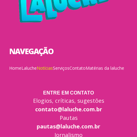
NAVEGAÇÃO
Home
Laluche
Notícias
Serviços
Contato
Matérias da laluche
ENTRE EM CONTATO
Elogios, críticas, sugestões
contato@laluche.com.br
Pautas
pautas@laluche.com.br
Jornalismo