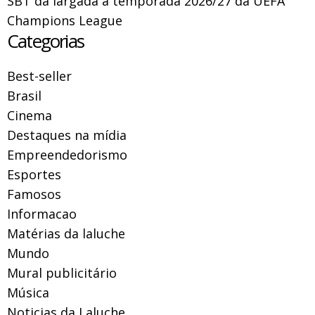
SBT dá largada à temporada 2026/27 da UEFA
Champions League
Categorias
Best-seller
Brasil
Cinema
Destaques na mídia
Empreendedorismo
Esportes
Famosos
Informacao
Matérias da laluche
Mundo
Mural publicitário
Música
Noticias da Laluche