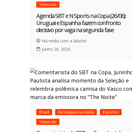
Televisão
Agenda SBT e N Sports na Copa (26/06):
Uruguai e Espanha fazem confronto
decisivo por vaga na segunda fase
Na mídia com a laluche
junho 26, 2026
Brasil
Destaques na mídia
Esportes
Televisão