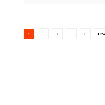
1
2
3
…
8
Pró