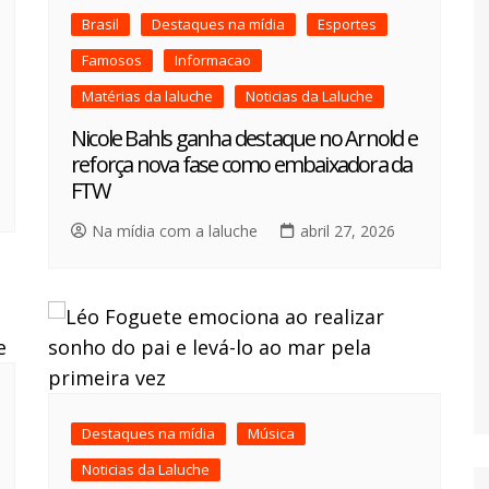
Brasil
Destaques na mídia
Esportes
Famosos
Informacao
Matérias da laluche
Noticias da Laluche
Nicole Bahls ganha destaque no Arnold e
reforça nova fase como embaixadora da
FTW
Na mídia com a laluche
abril 27, 2026
Destaques na mídia
Música
Noticias da Laluche