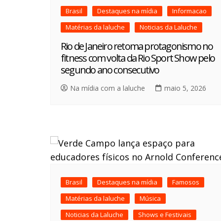
Brasil
Destaques na mídia
Informacao
Matérias da laluche
Noticias da Laluche
Rio de Janeiro retoma protagonismo no
fitness com volta da Rio Sport Show pelo
segundo ano consecutivo
Na mídia com a laluche
maio 5, 2026
Brasil
Destaques na mídia
Famosos
Matérias da laluche
Música
Noticias da Laluche
Shows e Festivais