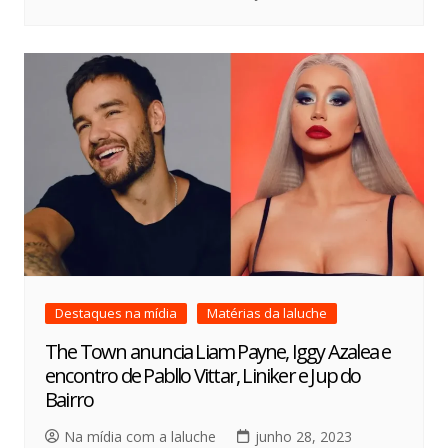
Destaques na mídia
Matérias da laluche
The Town anuncia Liam Payne, Iggy Azalea e
encontro de Pabllo Vittar, Liniker e Jup do
Bairro
Na mídia com a laluche
junho 28, 2023