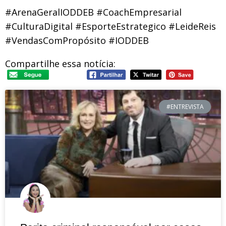
#ArenaGeralIODDEB #CoachEmpresarial
#CulturaDigital #EsporteEstrategico #LeideReis
#VendasComPropósito #IODDEB
Compartilhe essa notícia:
#ENTREVISTA