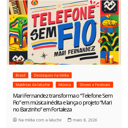
Brasil
Destaques na mídia
Matérias da laluche
Música
Shows e Festivais
Mari Fernandez transforma o “Telefone Sem
Fio” em música inédita e lança o projeto “Mari
no Barzinho” em Fortaleza
Na mídia com a laluche
maio 8, 2026