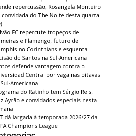
ande repercussão, Rosangela Monteiro
a convidada do The Noite desta quarta
)
lvão FC repercute tropeços de
lmeiras e Flamengo, futuro de
mphis no Corinthians e esquenta
cisão do Santos na Sul-Americana
ntos defende vantagem contra o
iversidad Central por vaga nas oitavas
 Sul-Americana
ograma do Ratinho tem Sérgio Reis,
iz Ayrão e convidados especiais nesta
mana
T dá largada à temporada 2026/27 da
FA Champions League
ategorias