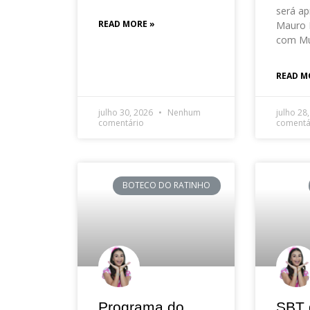
será ap
READ MORE »
Mauro 
com Mu
READ M
julho 30, 2026
Nenhum
julho 28
comentário
comentá
BOTECO DO RATINHO
Programa do
SBT 