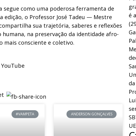
gr
eira segue como uma poderosa ferramenta de
é 
ta edição, o Professor José Tadeu — Mestre
(29
ompartilha sua trajetória, saberes e reflexões
Ga
o humana, na preservação da identidade afro-
Pa
o mais consciente e coletivo.
Me
de
– YouTube
Sa
Un
da
Pr
Lu
se
#VAMPETA
ANDERSON GONÇALVES
SB
UE
C