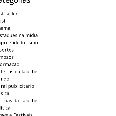
st-seller
asil
nema
staques na mídia
preendedorismo
portes
mosos
formacao
térias da laluche
ndo
ral publicitário
sica
ticias da Laluche
itica
ows e Festivais