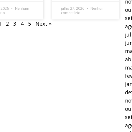
no
, 2026
Nenhum
julho 27, 2026
Nenhum
ou
rio
comentário
se
1
2
3
4
5
Next »
ag
ju
ju
ma
ab
ma
fe
ja
de
no
ou
se
ag