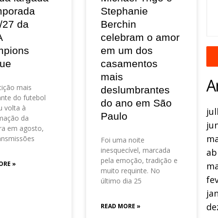
mporada
Stephanie
/27 da
Berchin
A
celebram o amor
pions
em um dos
ue
casamentos
mais
A
ição mais
deslumbrantes
nte do futebol
do ano em São
 volta à
ju
Paulo
mação da
ju
ra em agosto,
ma
ansmissões
Foi uma noite
inesquecível, marcada
ab
pela emoção, tradição e
ORE »
ma
muito requinte. No
fe
último dia 25
ja
de
READ MORE »