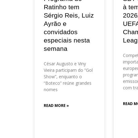
Ratinho tem
à te
Sérgio Reis, Luiz
2026
Ayrão e
UEF
convidados
Cham
especiais nesta
Leag
semana
Compet
importa
César Augusto e Viny
europeu
Vieira participam do “Gol
progra
Show”, enquanto o
emisso
“Boteco” reúne grandes
com tr
nomes
READ M
READ MORE »