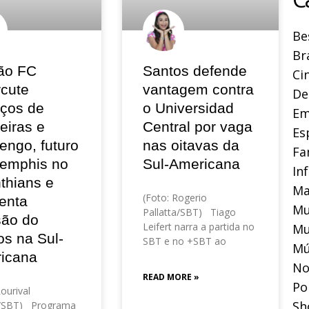
Be
Br
ão FC
Santos defende
Ci
rcute
vantagem contra
De
eços de
o Universidad
Em
eiras e
Central por vaga
Es
engo, futuro
nas oitavas da
Fa
emphis no
Sul-Americana
In
thians e
Ma
(Foto: Rogerio
enta
Mu
Pallatta/SBT) Tiago
são do
Leifert narra a partida no
Mu
os na Sul-
SBT e no +SBT ao
Mú
icana
No
READ MORE »
Pol
Lourival
Sh
o/SBT) Programa