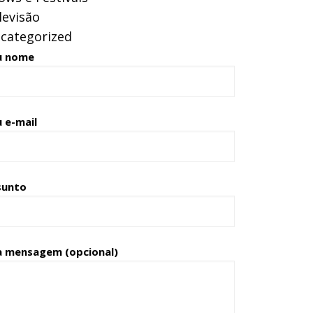
levisão
categorized
u nome
 e-mail
sunto
a mensagem (opcional)