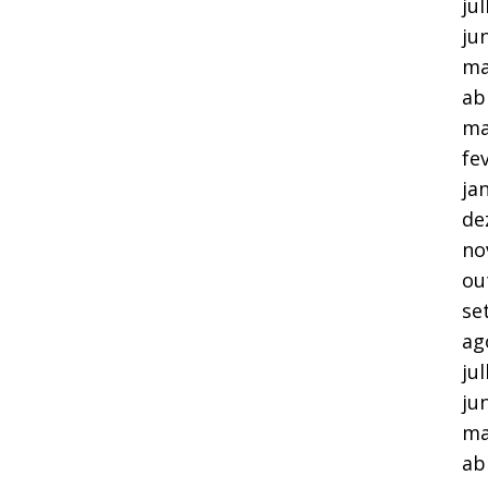
ju
ju
ma
ab
ma
fe
ja
de
no
ou
se
ag
ju
ju
ma
ab