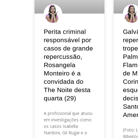
Perita criminal
Galv
responsável por
repe
casos de grande
trop
repercussão,
Palm
Rosangela
Flam
Monteiro é a
de M
convidada do
Corin
The Noite desta
esqu
quarta (29)
deci
Sant
A profissional que atuou
Amer
em investigações como
os casos Isabella
(Foto: 
Nardoni, Gil Rugai e o
Ribeir