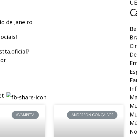
UE
C
io de Janeiro
Be
ociais!
Br
Ci
ta.oficial?
De
qr
Em
Es
Fa
In
Ma
Mu
Mu
#VAMPETA
ANDERSON GONÇALVES
Mú
No