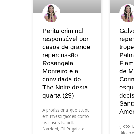
Perita criminal
Galv
responsável por
repe
casos de grande
trop
repercussão,
Palm
Rosangela
Flam
Monteiro é a
de M
convidada do
Corin
The Noite desta
esqu
quarta (29)
deci
Sant
A profissional que atuou
Amer
em investigações como
os casos Isabella
(Foto: 
Nardoni, Gil Rugai e o
Ribeir