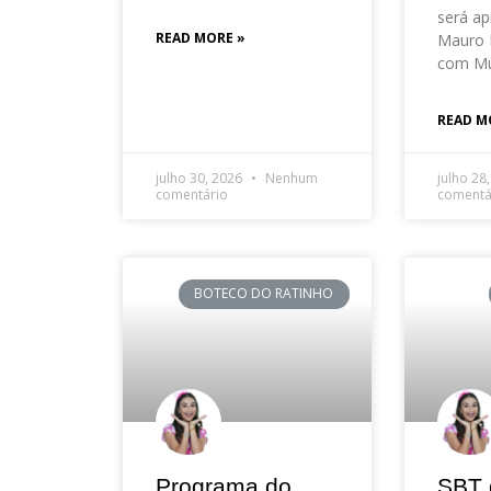
será ap
READ MORE »
Mauro 
com Mu
READ M
julho 30, 2026
Nenhum
julho 28
comentário
comentá
BOTECO DO RATINHO
Programa do
SBT 