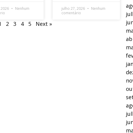
ag
, 2026
Nenhum
julho 27, 2026
Nenhum
rio
comentário
ju
ju
1
2
3
4
5
Next »
ma
ab
ma
fe
ja
de
no
ou
se
ag
ju
ju
ma