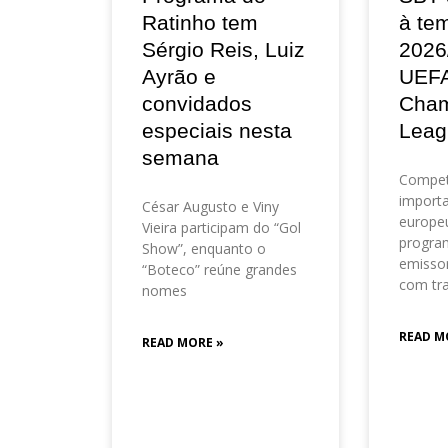
Ratinho tem
à te
Sérgio Reis, Luiz
2026
Ayrão e
UEF
convidados
Cham
especiais nesta
Leag
semana
Compet
importa
César Augusto e Viny
europeu
Vieira participam do “Gol
progra
Show”, enquanto o
emisso
“Boteco” reúne grandes
com tr
nomes
READ M
READ MORE »