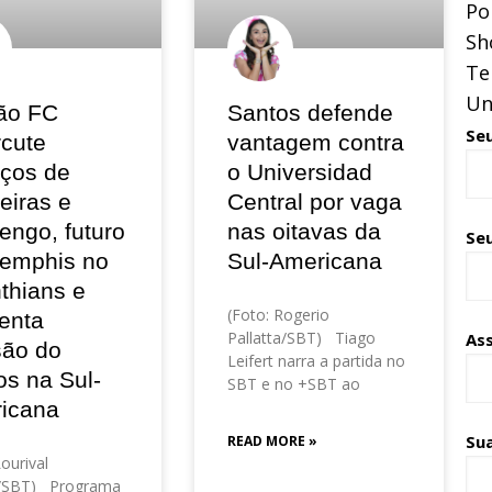
Pol
Sh
Te
Un
ão FC
Santos defende
Se
rcute
vantagem contra
eços de
o Universidad
eiras e
Central por vaga
engo, futuro
nas oitavas da
Seu
emphis no
Sul-Americana
thians e
(Foto: Rogerio
enta
Pallatta/SBT) Tiago
As
são do
Leifert narra a partida no
os na Sul-
SBT e no +SBT ao
icana
Su
READ MORE »
Lourival
o/SBT) Programa