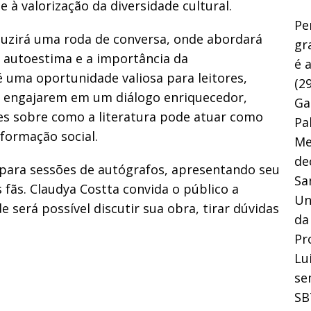
e à valorização da diversidade cultural.
Pe
duzirá uma roda de conversa, onde abordará
gr
 autoestima e a importância da
é 
 é uma oportunidade valiosa para leitores,
(29
e engajarem em um diálogo enriquecedor,
Ga
es sobre como a literatura pode atuar como
Pa
ormação social.
Me
de
l para sessões de autógrafos, apresentando seu
Sa
 fãs. Claudya Costta convida o público a
Un
e será possível discutir sua obra, tirar dúvidas
da
Pr
Lu
se
SB