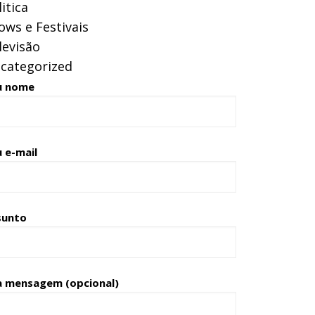
itica
ows e Festivais
levisão
categorized
u nome
 e-mail
sunto
a mensagem (opcional)