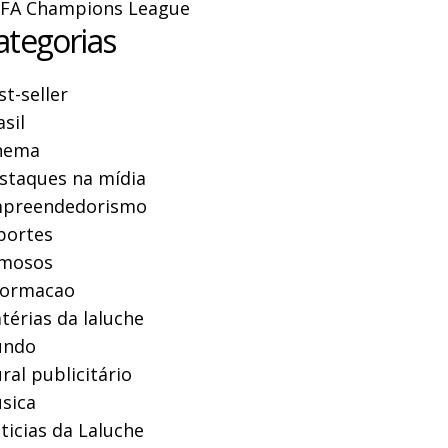
FA Champions League
ategorias
st-seller
asil
nema
staques na mídia
preendedorismo
portes
mosos
formacao
térias da laluche
ndo
ral publicitário
sica
ticias da Laluche