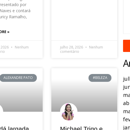
resentado por
Naves e contará
ricy Ramalho,
ORE »
, 2026
Nenhum
julho 28, 2026
Nenhum
rio
comentário
A
ju
ALEXANDRE PATO
#BELEZA
ju
ma
ab
ma
fe
ja
dá largada
Michael Trigo e