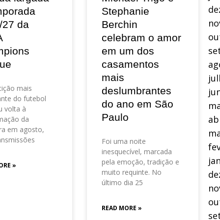
de
mporada
Stephanie
no
/27 da
Berchin
ou
A
celebram o amor
se
pions
em um dos
ue
casamentos
ag
mais
ju
ição mais
deslumbrantes
ju
nte do futebol
do ano em São
ma
 volta à
Paulo
ab
mação da
ra em agosto,
ma
ansmissões
Foi uma noite
fe
inesquecível, marcada
ja
pela emoção, tradição e
ORE »
muito requinte. No
de
último dia 25
no
ou
READ MORE »
se