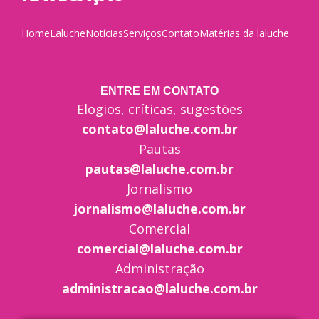
Home
Laluche
Notícias
Serviços
Contato
Matérias da laluche
ENTRE EM CONTATO
Elogios, críticas, sugestões
contato@laluche.com.br
Pautas
pautas@laluche.com.br
Jornalismo
jornalismo@laluche.com.br
Comercial
comercial@laluche.com.br
Administração
administracao@laluche.com.br