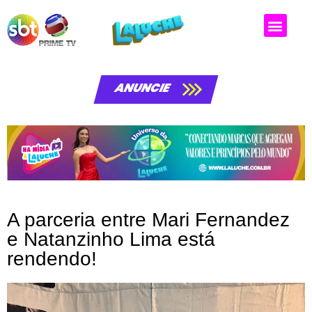
Matérias da laluche
ANUNCIE
A parceria entre Mari Fernandez
e Natanzinho Lima está
rendendo!