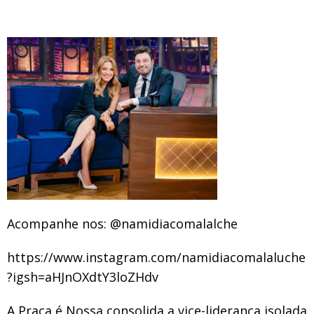
Acompanhe nos: @namidiacomalalche
https://www.instagram.com/namidiacomalaluche
?igsh=aHJnOXdtY3loZHdv
A Praça é Nossa consolida a vice-liderança isolada