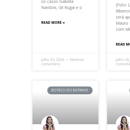
os casos Isabella
(Foto: 
Nardoni, Gil Rugai e o
Ribeir
será ap
READ MORE »
Mauro 
com Mu
READ M
julho 30, 2026
Nenhum
julho 28
comentário
comentá
BOTECO DO RATINHO