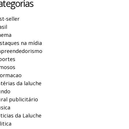
ategorias
st-seller
asil
nema
staques na mídia
preendedorismo
portes
mosos
formacao
térias da laluche
ndo
ral publicitário
sica
ticias da Laluche
itica