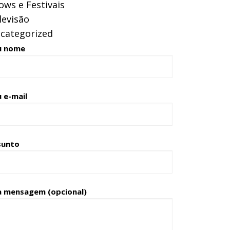
ows e Festivais
levisão
categorized
u nome
 e-mail
sunto
a mensagem (opcional)