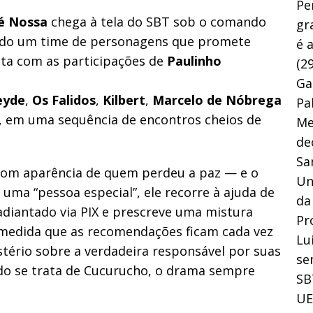
Pe
 é Nossa
chega à tela do SBT sob o comando
gr
ndo um time de personagens que promete
é 
nta com as participações de
Paulinho
(29
Ga
eyde
,
Os
Falidos
,
Kilbert
,
Marcelo
de
Nóbrega
Pa
, em uma sequência de encontros cheios de
Me
de
Sa
com aparência de quem perdeu a paz — e o
Un
uma “pessoa especial”, ele recorre à ajuda de
da
adiantado via PIX e prescreve uma mistura
Pr
À medida que as recomendações ficam cada vez
Lu
tério sobre a verdadeira responsável por suas
se
do se trata de Cucurucho, o drama sempre
SB
UE