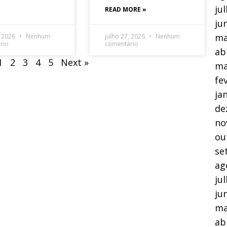
ju
READ MORE »
ju
ma
, 2026
Nenhum
julho 27, 2026
Nenhum
rio
comentário
ab
1
2
3
4
5
Next »
ma
fe
ja
de
no
ou
se
ag
ju
ju
ma
ab