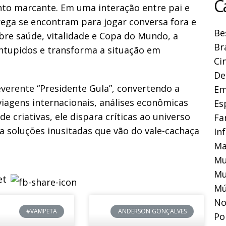
C
o marcante. Em uma interação entre pai e
rega se encontram para jogar conversa fora e
Be
re saúde, vitalidade e Copa do Mundo, a
Br
entupidos e transforma a situação em
Ci
De
everente “Presidente Gula”, convertendo a
Em
viagens internacionais, análises econômicas
Es
 criativas, ele dispara críticas ao universo
Fa
ta soluções inusitadas que vão do vale-cachaça
In
Ma
Mu
Mu
Mú
No
#VAMPETA
ANDERSON GONÇALVES
Pol