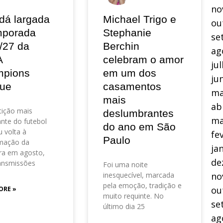
no
dá largada
Michael Trigo e
ou
mporada
Stephanie
se
/27 da
Berchin
ag
A
celebram o amor
ju
pions
em um dos
ju
ue
casamentos
ma
mais
ab
ição mais
deslumbrantes
ma
nte do futebol
do ano em São
 volta à
fe
Paulo
mação da
ja
ra em agosto,
de
ansmissões
Foi uma noite
inesquecível, marcada
no
pela emoção, tradição e
ou
ORE »
muito requinte. No
se
último dia 25
ag