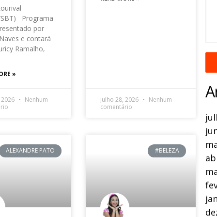
Lourival
o/SBT) Programa
resentado por
Naves e contará
ricy Ramalho,
ORE »
A
, 2026
Nenhum
julho 28, 2026
Nenhum
rio
comentário
ju
ju
ma
ALEXANDRE PATO
#BELEZA
ab
ma
fe
ja
de