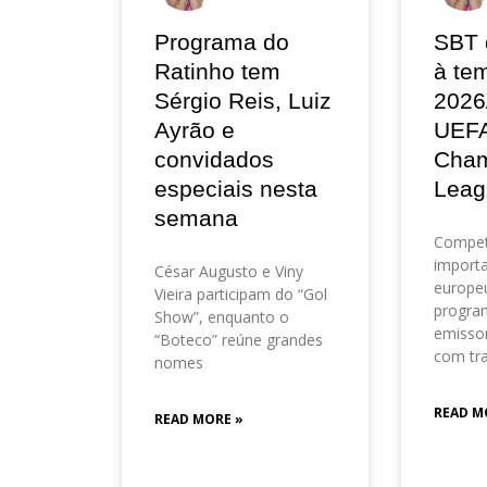
Programa do
SBT 
Ratinho tem
à te
Sérgio Reis, Luiz
2026
Ayrão e
UEF
convidados
Cham
especiais nesta
Leag
semana
Compet
importa
César Augusto e Viny
europeu
Vieira participam do “Gol
progra
Show”, enquanto o
emisso
“Boteco” reúne grandes
com tr
nomes
READ M
READ MORE »