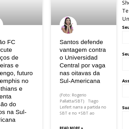
Sh
Te
Un
Se
ão FC
Santos defende
rcute
vantagem contra
Seu
eços de
o Universidad
eiras e
Central por vaga
engo, futuro
nas oitavas da
emphis no
Sul-Americana
As
thians e
(Foto: Rogerio
enta
Pallatta/SBT) Tiago
são do
Leifert narra a partida no
Su
os na Sul-
SBT e no +SBT ao
icana
READ MORE »