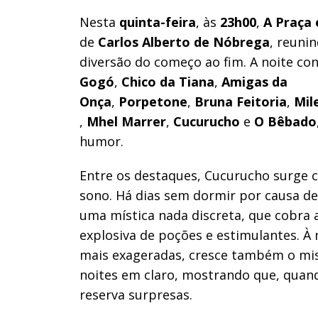
Nesta
quinta-feira
, às
23h00
,
A Praça
de
Carlos Alberto de Nóbrega
, reuni
diversão do começo ao fim. A noite co
Gogó
,
Chico da Tiana
,
Amigas da
Onça
,
Porpetone
,
Bruna
Feitoria
,
Mil
,
Mhel
Marrer
,
Cucurucho
e
O
Bêbado
humor.
Entre os destaques, Cucurucho surge 
sono. Há dias sem dormir por causa de 
uma mística nada discreta, que cobra 
explosiva de poções e estimulantes. 
mais exageradas, cresce também o mis
noites em claro, mostrando que, quan
reserva surpresas.