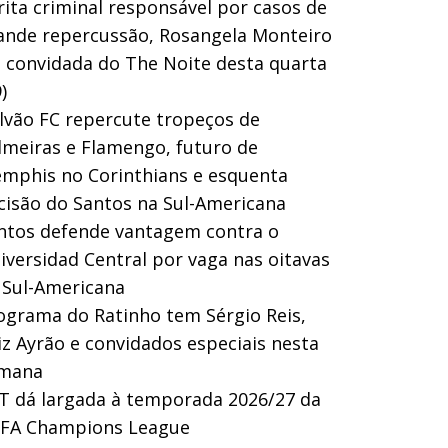
rita criminal responsável por casos de
ande repercussão, Rosangela Monteiro
a convidada do The Noite desta quarta
)
lvão FC repercute tropeços de
lmeiras e Flamengo, futuro de
mphis no Corinthians e esquenta
cisão do Santos na Sul-Americana
ntos defende vantagem contra o
iversidad Central por vaga nas oitavas
 Sul-Americana
ograma do Ratinho tem Sérgio Reis,
iz Ayrão e convidados especiais nesta
mana
T dá largada à temporada 2026/27 da
FA Champions League