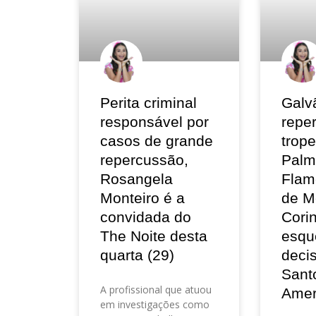
Perita criminal
Galv
responsável por
repe
casos de grande
trop
repercussão,
Palm
Rosangela
Flam
Monteiro é a
de M
convidada do
Corin
The Noite desta
esqu
quarta (29)
deci
Sant
A profissional que atuou
Amer
em investigações como