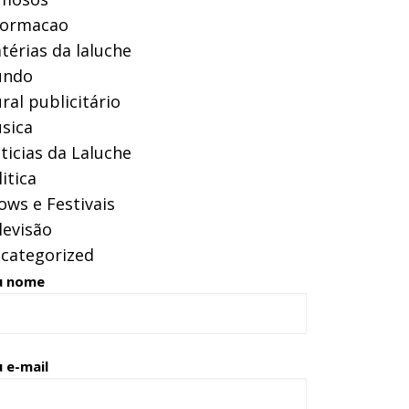
formacao
térias da laluche
ndo
ral publicitário
sica
ticias da Laluche
itica
ows e Festivais
levisão
categorized
u nome
 e-mail