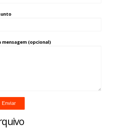
sunto
a mensagem (opcional)
rquivo