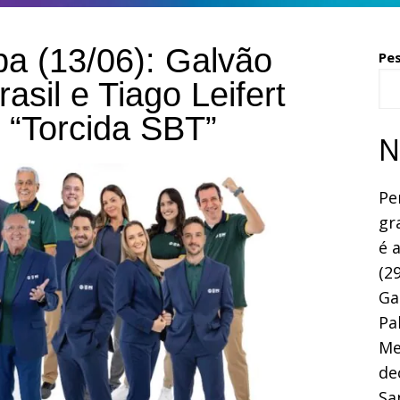
a (13/06): Galvão
Pe
asil e Tiago Leifert
 “Torcida SBT”
N
Pe
gr
é 
(29
Ga
Pa
Me
de
Sa