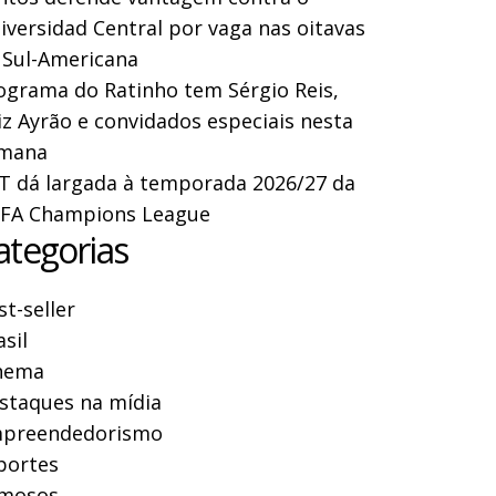
iversidad Central por vaga nas oitavas
 Sul-Americana
ograma do Ratinho tem Sérgio Reis,
iz Ayrão e convidados especiais nesta
mana
T dá largada à temporada 2026/27 da
FA Champions League
ategorias
st-seller
asil
nema
staques na mídia
preendedorismo
portes
mosos