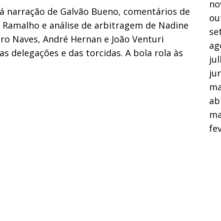
no
rá narração de Galvão Bueno, comentários de
ou
y Ramalho e análise de arbitragem de Nadine
se
uro Naves, André Hernan e João Venturi
ag
delegações e das torcidas. A bola rola às
ju
ju
ma
ab
ma
fe