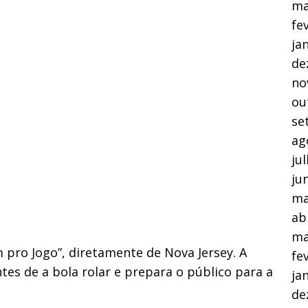
ma
fe
ja
de
no
ou
se
ag
ju
ju
ma
ab
ma
 pro Jogo”, diretamente de Nova Jersey. A
fe
tes de a bola rolar e prepara o público para a
ja
de