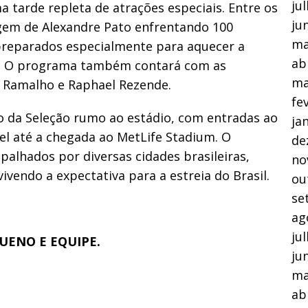
ju
 tarde repleta de atrações especiais. Entre os
ju
gem de Alexandre Pato enfrentando 100
ma
preparados especialmente para aquecer a
ab
lar. O programa também contará com as
ma
y Ramalho e Raphael Rezende.
fe
o da Seleção rumo ao estádio, com entradas ao
ja
el até a chegada ao MetLife Stadium. O
de
lhados por diversas cidades brasileiras,
no
vendo a expectativa para a estreia do Brasil.
ou
se
ag
ju
UENO E EQUIPE.
ju
ma
ab