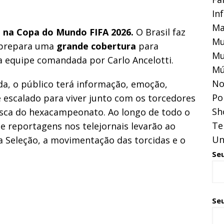
In
Ma
a na Copa do Mundo FIFA 2026.
O Brasil faz
Mu
prepara uma
grande cobertura
para
Mu
a equipe comandada por Carlo Ancelotti.
Mú
No
a, o público terá informação, emoção,
Pol
 escalado para viver junto com os torcedores
Sh
usca do hexacampeonato. Ao longo de todo o
Te
s e reportagens nos telejornais levarão ao
Un
a Seleção, a movimentação das torcidas e o
Se
Seu