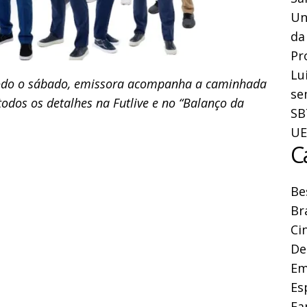
Un
da
Pr
Lu
odo o sábado, emissora acompanha a caminhada
se
todos os detalhes na Futlive e no “Balanço da
SB
UE
C
Be
Br
Ci
De
Em
Es
Fa