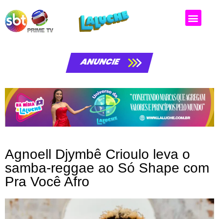
Matérias da laluche
ANUNCIE
Agnoell Djymbê Crioulo leva o
samba-reggae ao Só Shape com
Pra Você Afro