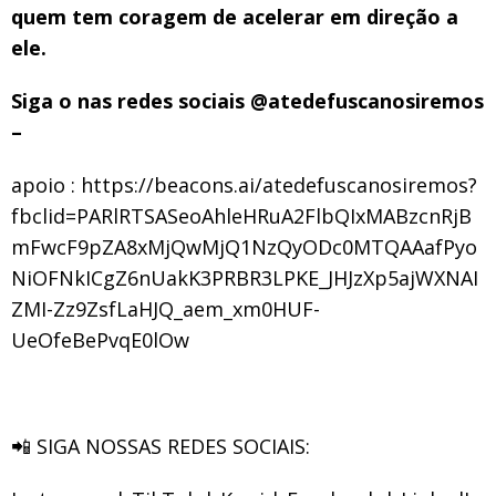
quem tem coragem de acelerar em direção a
ele.
Siga o nas redes sociais @atedefuscanosiremos
–
apoio :
https://beacons.ai/atedefuscanosiremos?
fbclid=PARlRTSASeoAhleHRuA2FlbQIxMABzcnRjB
mFwcF9pZA8xMjQwMjQ1NzQyODc0MTQAAafPyo
NiOFNkICgZ6nUakK3PRBR3LPKE_JHJzXp5ajWXNAI
ZMI-Zz9ZsfLaHJQ_aem_xm0HUF-
UeOfeBePvqE0lOw
📲 SIGA NOSSAS REDES SOCIAIS: