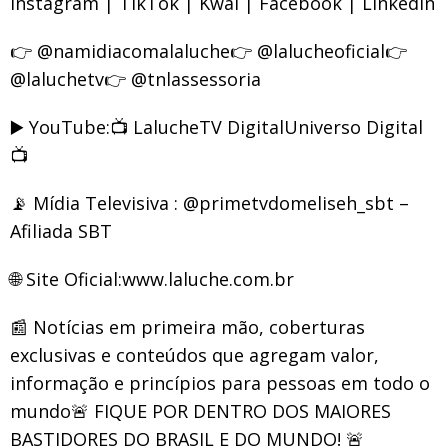
Instagram | TikTok | Kwai | Facebook | LinkedIn
👉 @namidiacomalaluche👉 @lalucheoficial👉
@laluchetv👉 @tnlassessoria
▶️ YouTube:📺 LalucheTV DigitalUniverso Digital
📺
📡 Mídia Televisiva : @primetvdomeliseh_sbt –
Afiliada SBT
🌐 Site Oficial:www.laluche.com.br
📰 Notícias em primeira mão, coberturas
exclusivas e conteúdos que agregam valor,
informação e princípios para pessoas em todo o
mundo🚨 FIQUE POR DENTRO DOS MAIORES
BASTIDORES DO BRASIL E DO MUNDO! 🚨