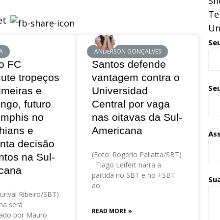
Sh
Te
Un
Se
A
ANDERSON GONÇALVES
o FC
Santos defende
cute tropeços
vantagem contra o
Seu
lmeiras e
Universidad
ngo, futuro
Central por vaga
mphis no
nas oitavas da Sul-
hians e
Americana
As
nta decisão
(Foto: Rogerio Pallatta/SBT)
ntos na Sul-
Tiago Leifert narra a
cana
partida no SBT e no +SBT
Su
ao
urival Ribeiro/SBT)
a será
READ MORE »
ado por Mauro