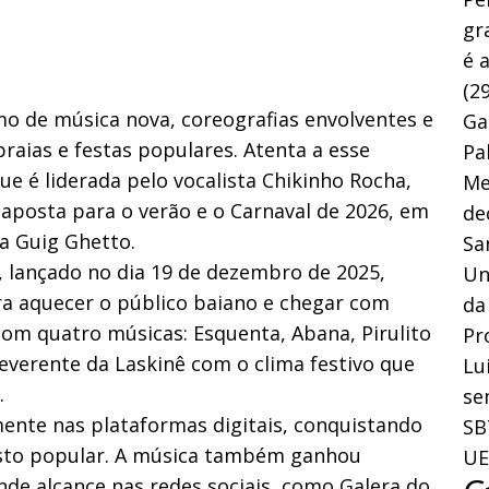
gr
é 
(29
mo de música nova, coreografias envolventes e
Ga
raias e festas populares. Atenta a esse
Pa
e é liderada pelo vocalista Chikinho Rocha,
Me
 aposta para o verão e o Carnaval de 2026, em
de
da Guig Ghetto.
Sa
”, lançado no dia 19 de dezembro de 2025,
Un
a aquecer o público baiano e chegar com
da
 com quatro músicas: Esquenta, Abana, Pirulito
Pr
reverente da Laskinê com o clima festivo que
Lu
.
se
ente nas plataformas digitais, conquistando
SB
sto popular. A música também ganhou
UE
ande alcance nas redes sociais, como Galera do