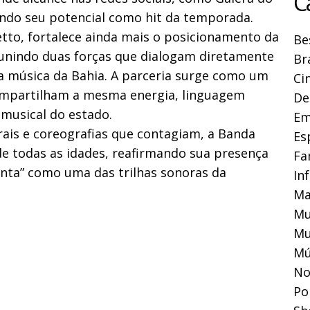
C
ndo seu potencial como hit da temporada.
tto, fortalece ainda mais o posicionamento da
Be
 unindo duas forças que dialogam diretamente
Br
a música da Bahia. A parceria surge como um
Ci
compartilham a mesma energia, linguagem
De
musical do estado.
Em
rais e coreografias que contagiam, a Banda
Es
e todas as idades, reafirmando sua presença
Fa
enta” como uma das trilhas sonoras da
In
Ma
Mu
Mu
Mú
No
Pol