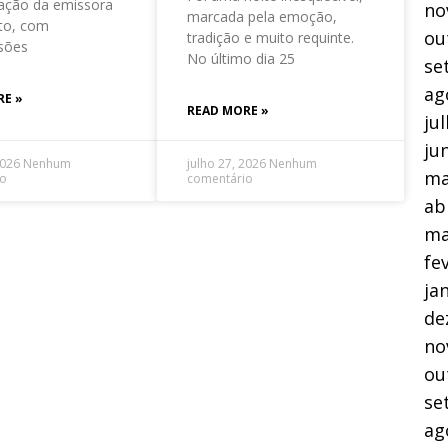
ação da emissora
no
marcada pela emoção,
to, com
ou
tradição e muito requinte.
sões
No último dia 25
se
ag
RE »
READ MORE »
ju
ju
2026
Nenhum
julho 27, 2026
Nenhum
ma
io
comentário
ab
ma
fe
ja
de
no
ou
se
ag