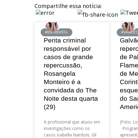
Compartilhe essa notícia:
#ENTREVISTA
#VAMPET
Perita criminal
Galvã
responsável por
reper
casos de grande
de Pa
repercussão,
Flame
Rosangela
de Me
Monteiro é a
Corint
convidada do The
esque
Noite desta quarta
do Sa
(29)
Ameri
A profissional que atuou em
(Foto: Lo
investigações como os
Program
casos Isabella Nardoni, Gil
apresent