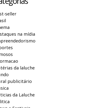
ategorias
st-seller
asil
nema
staques na mídia
preendedorismo
portes
mosos
formacao
térias da laluche
ndo
ral publicitário
sica
ticias da Laluche
itica