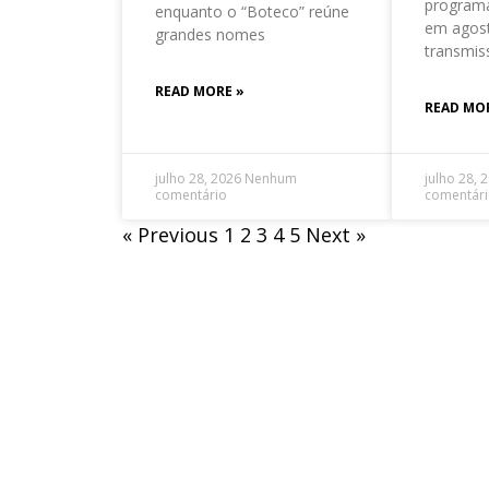
program
enquanto o “Boteco” reúne
em agos
grandes nomes
transmis
READ MORE »
READ MO
julho 28, 2026
Nenhum
julho 28, 
comentário
comentár
« Previous
1
2
3
4
5
Next »