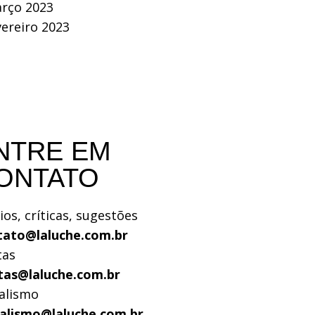
rço 2023
vereiro 2023
NTRE EM
ONTATO
ios, críticas, sugestões
tato@laluche.com.br
tas
tas@laluche.com.br
alismo
nalismo@laluche.com.br