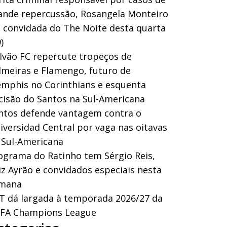
ande repercussão, Rosangela Monteiro
a convidada do The Noite desta quarta
)
lvão FC repercute tropeços de
lmeiras e Flamengo, futuro de
mphis no Corinthians e esquenta
cisão do Santos na Sul-Americana
ntos defende vantagem contra o
iversidad Central por vaga nas oitavas
 Sul-Americana
ograma do Ratinho tem Sérgio Reis,
iz Ayrão e convidados especiais nesta
mana
T dá largada à temporada 2026/27 da
FA Champions League