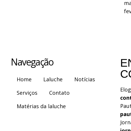
ma
fe
Navegação
E
C
Home
Laluche
Notícias
Elog
Serviços
Contato
con
Pau
Matérias da laluche
pau
Jorn
jor