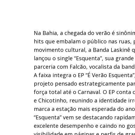
Na Bahia, a chegada do verão é sinôni
hits que embalam o público nas ruas, p
movimento cultural, a Banda Laskinê qu
lançou o single “Esquenta”, sua grande
parceria com Falcão, vocalista da ban
A faixa integra o EP “É Verão Esquenta
projeto pensado estrategicamente par
força total até o Carnaval. O EP conta
e Chicotinho, reunindo a identidade ir
marca a estação mais esperada do ano
“Esquenta” vem se destacando rapidam
excelente desempenho e caindo no go
visibilidade em páginas e perfis de gr