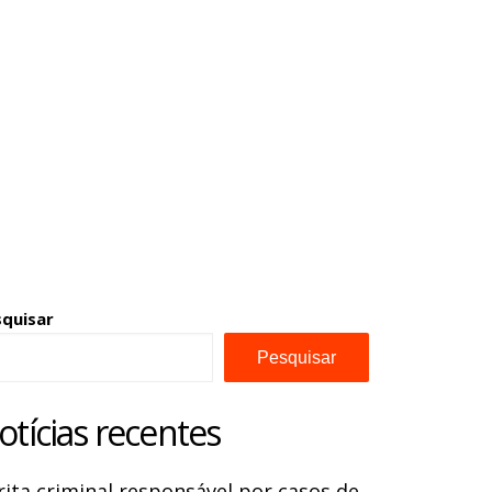
squisar
Pesquisar
otícias recentes
rita criminal responsável por casos de