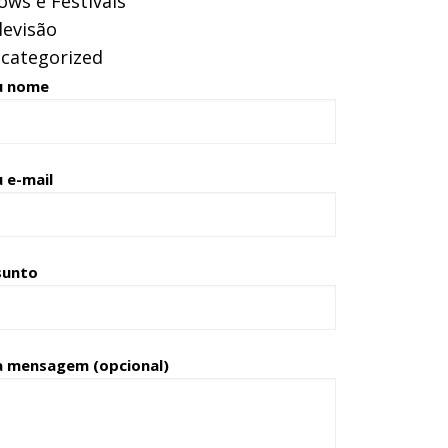
ows e Festivais
levisão
categorized
u nome
 e-mail
sunto
a mensagem (opcional)