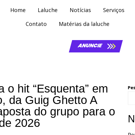
Home
Laluche
Notícias
Serviços
Contato
Matérias da laluche
ANUNCIE
a o hit “Esquenta” em
Pe
o, da Guig Ghetto A
aposta do grupo para o
N
 de 2026
Pe