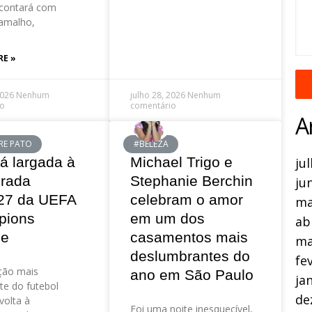
contará com
amalho,
RE »
2026
Nenhum
julho 28, 2026
Nenhum
io
comentário
A
RE PATO
#BELEZA
á largada à
Michael Trigo e
ju
rada
Stephanie Berchin
ju
27 da UEFA
celebram o amor
ma
pions
em um dos
ab
ue
casamentos mais
ma
deslumbrantes do
fe
ção mais
ano em São Paulo
ja
te do futebol
de
volta à
Foi uma noite inesquecível,