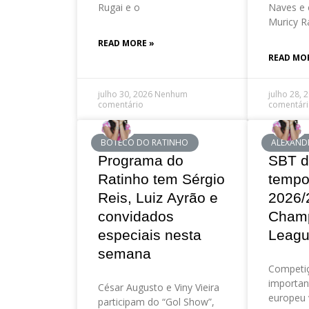
Rugai e o
Naves e 
Muricy R
READ MORE »
READ MO
julho 30, 2026
Nenhum
julho 28, 
comentário
comentár
BOTECO DO RATINHO
ALEXAND
Programa do
SBT d
Ratinho tem Sérgio
tempo
Reis, Luiz Ayrão e
2026/
convidados
Cham
especiais nesta
Leag
semana
Competi
importan
César Augusto e Viny Vieira
europeu 
participam do “Gol Show”,