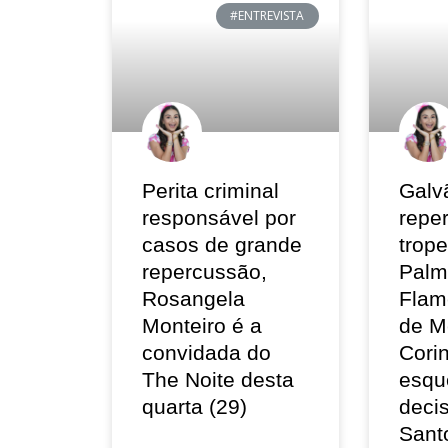
#ENTREVISTA
Perita criminal
Galv
responsável por
repe
casos de grande
trop
repercussão,
Palm
Rosangela
Flam
Monteiro é a
de M
convidada do
Corin
The Noite desta
esqu
quarta (29)
deci
Sant