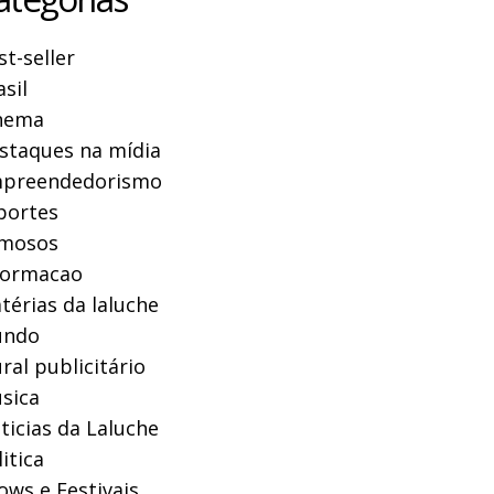
st-seller
asil
nema
staques na mídia
preendedorismo
portes
mosos
formacao
térias da laluche
ndo
ral publicitário
sica
ticias da Laluche
itica
ows e Festivais