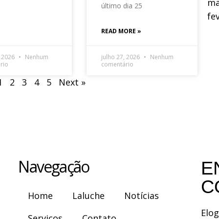
ma
último dia 25
fe
READ MORE »
, 2026
Nenhum
julho 27, 2026
Nenhum
rio
comentário
1
2
3
4
5
Next »
Navegação
E
C
Home
Laluche
Notícias
Elog
Serviços
Contato