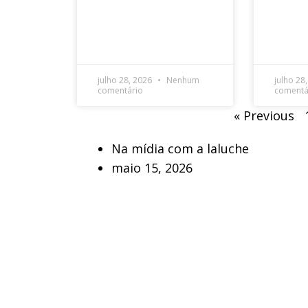
julho 28, 2026
Nenhum
julho 28
comentário
comentá
« Previous
Na mídia com a laluche
maio 15, 2026