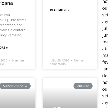
no
icana
ou
READ MORE »
se
Lourival
o/SBT) Programa
ag
resentado por
ju
Naves e contará
ju
ricy Ramalho,
ma
ab
ORE »
ma
, 2026
Nenhum
julho 28, 2026
Nenhum
fe
rio
comentário
ja
de
no
ALEXANDRE PATO
#BELEZA
ou
se
ag