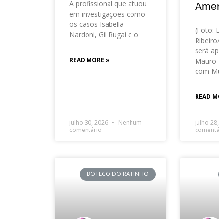
A profissional que atuou
Amer
em investigações como
os casos Isabella
(Foto: 
Nardoni, Gil Rugai e o
Ribeir
será ap
READ MORE »
Mauro 
com Mu
READ M
julho 30, 2026
Nenhum
julho 28
comentário
comentá
BOTECO DO RATINHO