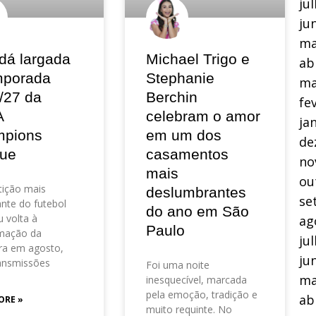
ju
ju
ma
dá largada
Michael Trigo e
ab
mporada
Stephanie
ma
/27 da
Berchin
fe
A
celebram o amor
ja
pions
em um dos
de
ue
casamentos
no
mais
ou
ição mais
deslumbrantes
se
nte do futebol
do ano em São
 volta à
ag
Paulo
mação da
ju
ra em agosto,
ju
ansmissões
Foi uma noite
ma
inesquecível, marcada
pela emoção, tradição e
ab
ORE »
muito requinte. No