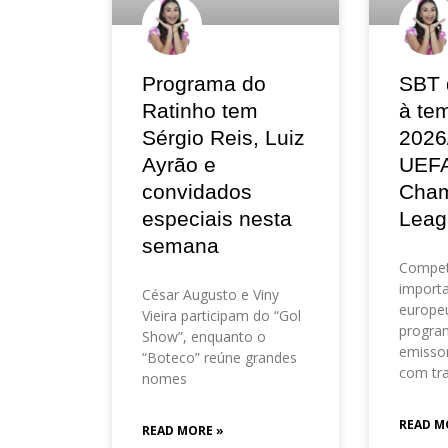
Programa do
SBT 
Ratinho tem
à te
Sérgio Reis, Luiz
2026
Ayrão e
UEF
convidados
Cham
especiais nesta
Leag
semana
Compet
importa
César Augusto e Viny
europeu
Vieira participam do “Gol
progra
Show”, enquanto o
emisso
“Boteco” reúne grandes
com tr
nomes
READ M
READ MORE »