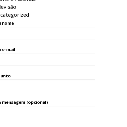
levisão
categorized
u nome
 e-mail
sunto
a mensagem (opcional)