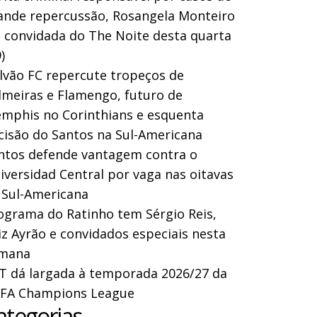
ande repercussão, Rosangela Monteiro
a convidada do The Noite desta quarta
)
lvão FC repercute tropeços de
lmeiras e Flamengo, futuro de
mphis no Corinthians e esquenta
cisão do Santos na Sul-Americana
ntos defende vantagem contra o
iversidad Central por vaga nas oitavas
 Sul-Americana
ograma do Ratinho tem Sérgio Reis,
iz Ayrão e convidados especiais nesta
mana
T dá largada à temporada 2026/27 da
FA Champions League
ategorias