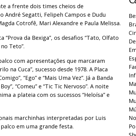
te a frente dois times cheios de
ão André Segatti, Felipeh Campos e Dudu
Be
Magda Cotrofê, Mari Alexandre e Paula Melissa.
Br
Ci
ca “Prova da Bexiga”, os desafios “Tato, Olfato
De
 no Teto”.
Em
Es
 palco com apresentações que marcaram
Fa
rilo na Cuca”, sucesso desde 1978. A Placa
In
omigo”, “Ego” e “Mais Uma Vez”. Já a Banda
Ma
Boy”, “Comeu” e “Tic Tic Nervoso”. A noite
Mu
ima a plateia com os sucessos “Heloísa” e
Mu
Mú
cionais marchinhas interpretadas por Luis
No
 palco em uma grande festa.
Pol
Sh