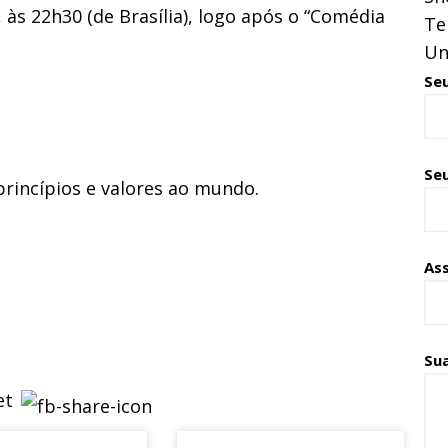
, às 22h30 (de Brasília), logo após o “Comédia
Te
Un
Se
Seu
incípios e valores ao mundo.
As
Su