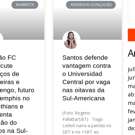
#VAMPETA
ANDERSON GONÇALVES
A
ão FC
Santos defende
rcute
vantagem contra
ju
eços de
o Universidad
ju
eiras e
Central por vaga
ma
engo, futuro
nas oitavas da
ab
emphis no
Sul-Americana
ma
thians e
fe
(Foto: Rogerio
enta
ja
Pallatta/SBT) Tiago
são do
Leifert narra a partida no
de
os na Sul-
SBT e no +SBT ao