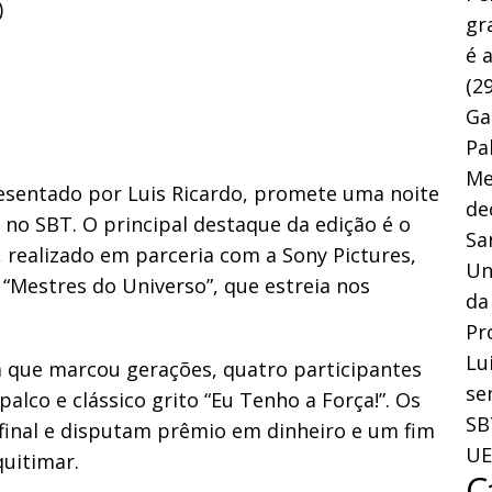
)
gr
é 
(29
Ga
Pa
Me
presentado por Luis Ricardo, promete uma noite
de
s no SBT. O principal destaque da edição é o
Sa
, realizado em parceria com a Sony Pictures,
Un
“Mestres do Universo”, que estreia nos
da
Pr
Lu
 que marcou gerações, quatro participantes
se
alco e clássico grito “Eu Tenho a Força!”. Os
SB
final e disputam prêmio em dinheiro e um fim
UE
uitimar.
C