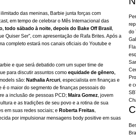
N
ilimitado das meninas, Barbie junta forças com
Per
ocast, em tempo de celebrar o Mês Internacional das
rep
o, todo sábado à noite, depois do Bake Off Brasil
,
do 
ue Quiser Ser”, com apresentação de Rafa Brites. Após a
Gal
ma completo estará nos canais oficiais do Youtube e
Fla
esq
San
arbie e que será debatido com um super time de
Cen
ue para discutir assuntos como
equidade de gênero,
Pro
 models são:
Nathalia Arcuri
, especialista em finanças e
e c
e é o maior do segmento de finanças pessoais do
SBT
sobre a inclusão de pessoas PCD;
Maira Gomez
, jovem
Ch
cultura e as tradições de seu povo e a rotina de sua
C
s em suas redes sociais; e
Roberta Freitas
,
ecida por impulsionar mensagens body positive em suas
Bes
Bra