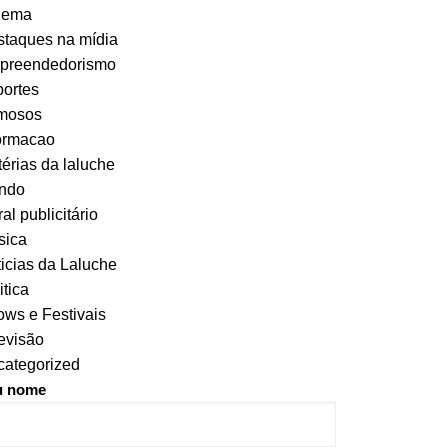
nema
taques na mídia
preendedorismo
ortes
mosos
ormacao
érias da laluche
ndo
al publicitário
sica
icias da Laluche
itica
ws e Festivais
evisão
ategorized
u nome