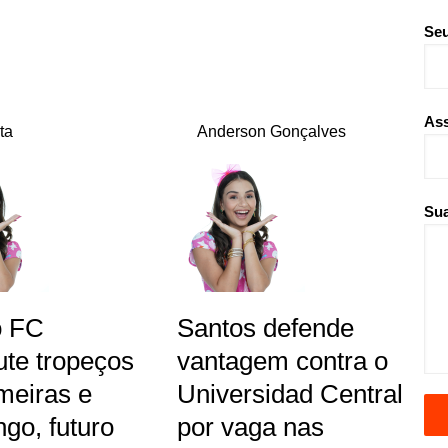
Seu
As
ta
Anderson Gonçalves
Sua
o FC
Santos defende
ute tropeços
vantagem contra o
meiras e
Universidad Central
go, futuro
por vaga nas