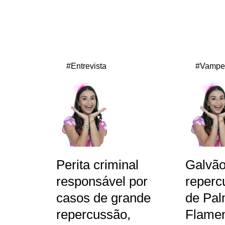
#Entrevista
#Vampe
Perita criminal
Galvã
responsável por
reperc
casos de grande
de Pal
repercussão,
Flamen