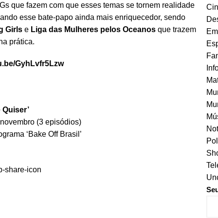
Gs que fazem com que esses temas se tornem realidade
Ci
rnando esse bate-papo ainda mais enriquecedor, sendo
Des
 Girls
e
Liga das Mulheres pelos Oceanos
que trazem
Em
a prática.
Esp
Fa
tu.be/GyhLvfr5Lzw
Inf
Mat
Mu
Mur
 Quiser’
Mú
 novembro (3 episódios)
Not
ograma ‘Bake Off Brasil’
Pol
Sho
Tel
Unc
Se