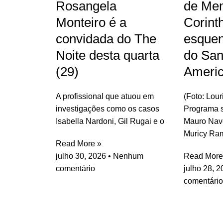
Rosangela
de Me
Monteiro é a
Corint
convidada do The
esquen
Noite desta quarta
do San
(29)
Ameri
A profissional que atuou em
(Foto: Lou
investigações como os casos
Programa s
Isabella Nardoni, Gil Rugai e o
Mauro Nav
Muricy Ra
Read More »
julho 30, 2026
Nenhum
Read More
comentário
julho 28, 
comentário