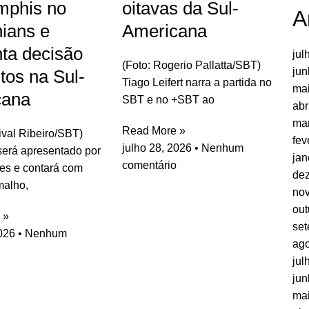
mphis no
oitavas da Sul-
A
hians e
Americana
ta decisão
jul
(Foto: Rogerio Pallatta/SBT)
jun
tos na Sul-
Tiago Leifert narra a partida no
ma
cana
SBT e no +SBT ao
abr
ma
Read More »
rival Ribeiro/SBT)
fev
julho 28, 2026
Nenhum
erá apresentado por
jan
comentário
es e contará com
de
malho,
no
out
 »
se
2026
Nenhum
ago
jul
jun
ma