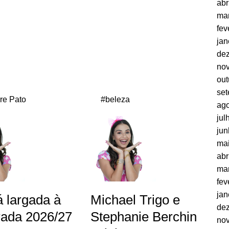
abr
ma
fev
jan
de
no
out
se
re Pato
#beleza
ago
jul
jun
ma
abr
ma
fev
jan
 largada à
Michael Trigo e
de
ada 2026/27
Stephanie Berchin
no