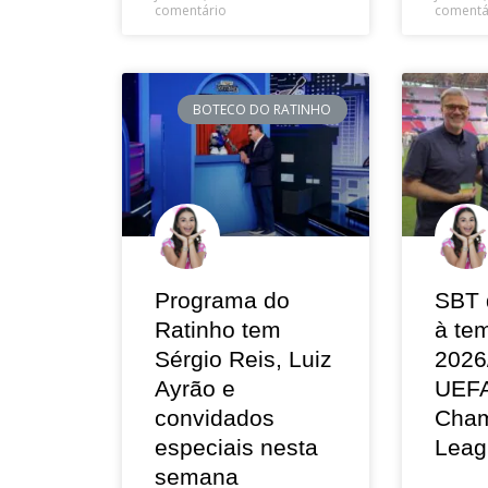
comentário
comentá
BOTECO DO RATINHO
Programa do
SBT 
Ratinho tem
à te
Sérgio Reis, Luiz
2026
Ayrão e
UEF
convidados
Cham
especiais nesta
Leag
semana