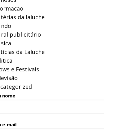
formacao
térias da laluche
ndo
ral publicitário
sica
ticias da Laluche
itica
ows e Festivais
levisão
categorized
u nome
 e-mail