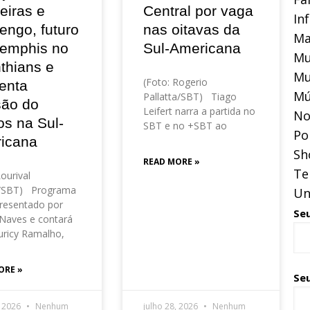
eiras e
Central por vaga
In
engo, futuro
nas oitavas da
Ma
emphis no
Sul-Americana
Mu
thians e
Mu
(Foto: Rogerio
enta
Mú
Pallatta/SBT) Tiago
são do
Leifert narra a partida no
No
os na Sul-
SBT e no +SBT ao
Pol
icana
Sh
READ MORE »
Te
Lourival
o/SBT) Programa
Un
resentado por
Se
Naves e contará
ricy Ramalho,
ORE »
Seu
, 2026
Nenhum
julho 28, 2026
Nenhum