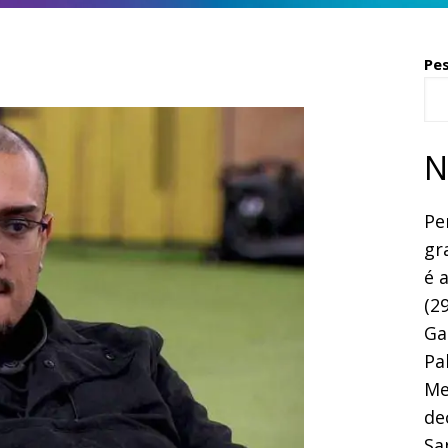
Pe
N
Pe
gr
é 
(29
Ga
Pa
Me
de
Sa