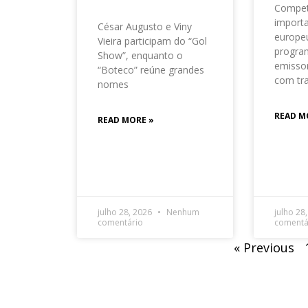
Compet
importa
César Augusto e Viny
europeu
Vieira participam do “Gol
progra
Show”, enquanto o
emisso
“Boteco” reúne grandes
com tr
nomes
READ M
READ MORE »
julho 28, 2026
Nenhum
julho 28
comentário
comentá
« Previous