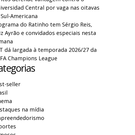
iversidad Central por vaga nas oitavas
 Sul-Americana
ograma do Ratinho tem Sérgio Reis,
iz Ayrão e convidados especiais nesta
mana
T dá largada à temporada 2026/27 da
FA Champions League
ategorias
st-seller
asil
nema
staques na mídia
preendedorismo
portes
mosos