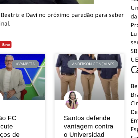
Un
r Beatriz e Davi no próximo paredão para saber
da
nal.
Pr
Lu
se
SB
UE
#VAMPETA
ANDERSON GONÇALVES
C
Be
Br
Ci
De
ão FC
Santos defende
Em
rcute
vantagem contra
Es
eços de
o Universidad
Fa