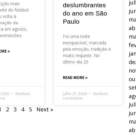
ju
ição mais
deslumbrantes
nte do futebol
ju
do ano em São
 volta à
ma
Paulo
mação da
ab
ra em agosto,
ansmissões
ma
Foi uma noite
inesquecível, marcada
fe
pela emoção, tradição e
ORE »
ja
muito requinte. No
de
último dia 25
no
READ MORE »
ou
se
, 2026
Nenhum
julho 27, 2026
Nenhum
ag
rio
comentário
ju
1
2
3
4
5
Next »
ju
ma
ab