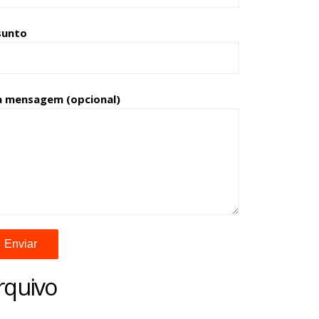
sunto
a mensagem (opcional)
rquivo