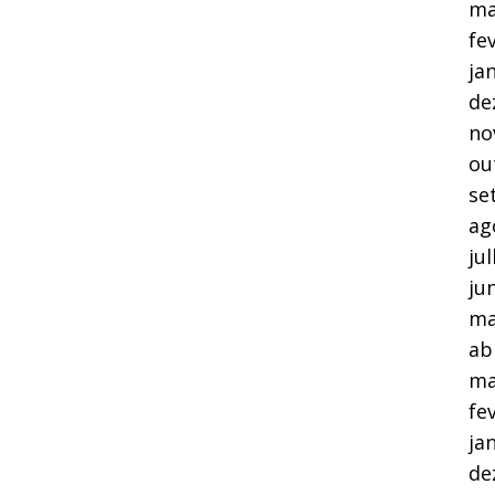
ma
fe
ja
de
no
ou
se
ag
ju
ju
ma
ab
ma
fe
ja
de