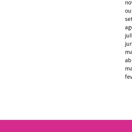
no
ou
se
ag
ju
ju
ma
ab
ma
fe