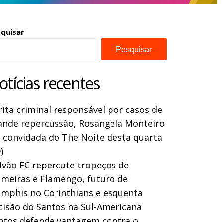
squisar
Pesquisar
otícias recentes
rita criminal responsável por casos de
ande repercussão, Rosangela Monteiro
a convidada do The Noite desta quarta
)
lvão FC repercute tropeços de
lmeiras e Flamengo, futuro de
mphis no Corinthians e esquenta
cisão do Santos na Sul-Americana
ntos defende vantagem contra o