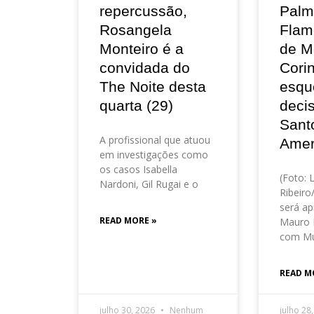
repercussão,
Palm
Rosangela
Flam
Monteiro é a
de M
convidada do
Corin
The Noite desta
esqu
quarta (29)
deci
Sant
A profissional que atuou
Amer
em investigações como
os casos Isabella
(Foto: 
Nardoni, Gil Rugai e o
Ribeir
será ap
READ MORE »
Mauro 
com Mu
READ M
julho 30, 2026
Nenhum
julho 28