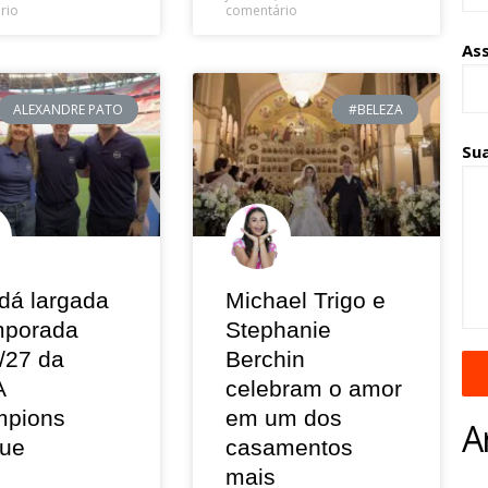
rio
comentário
As
ALEXANDRE PATO
#BELEZA
Su
dá largada
Michael Trigo e
mporada
Stephanie
/27 da
Berchin
A
celebram o amor
pions
em um dos
A
ue
casamentos
mais