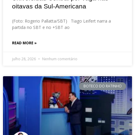
oitavas da Sul-Americana
(Foto: Rogerio Pallatta/SBT) Tiago Leifert narra a
partida no SBT e no +SBT ao
READ MORE »
julho 28, 2026
Nenhum comentário
BOTECO DO RATINHO