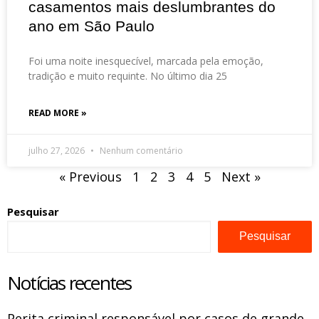
casamentos mais deslumbrantes do
ano em São Paulo
Foi uma noite inesquecível, marcada pela emoção,
tradição e muito requinte. No último dia 25
READ MORE »
julho 27, 2026
Nenhum comentário
« Previous
1
2
3
4
5
Next »
Pesquisar
Pesquisar
Notícias recentes
Perita criminal responsável por casos de grande