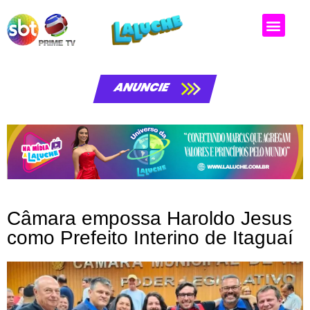
Matérias da laluche
ANUNCIE
Câmara empossa Haroldo Jesus
como Prefeito Interino de Itaguaí