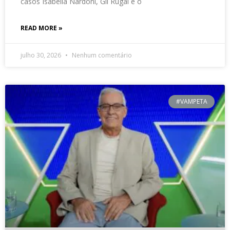
casos Isabella Nardoni, Gil Rugai e o
READ MORE »
julho 30, 2026
Nenhum comentário
#VAMPETA