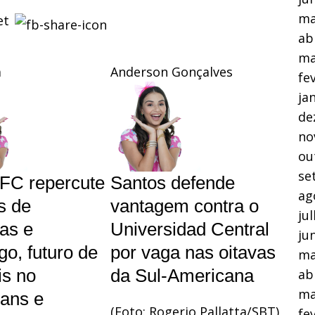
ma
ab
ma
a
Anderson Gonçalves
fe
ja
de
no
ou
se
FC repercute
Santos defende
ag
s de
vantagem contra o
ju
as e
Universidad Central
ju
o, futuro de
por vaga nas oitavas
ma
s no
da Sul-Americana
ab
ma
ians e
(Foto: Rogerio Pallatta/SBT)
fe