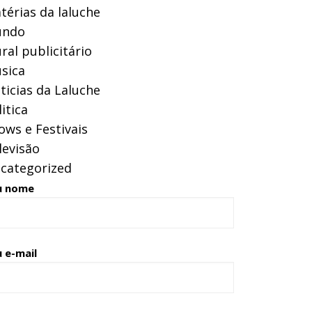
térias da laluche
ndo
ral publicitário
sica
ticias da Laluche
itica
ows e Festivais
levisão
categorized
u nome
 e-mail