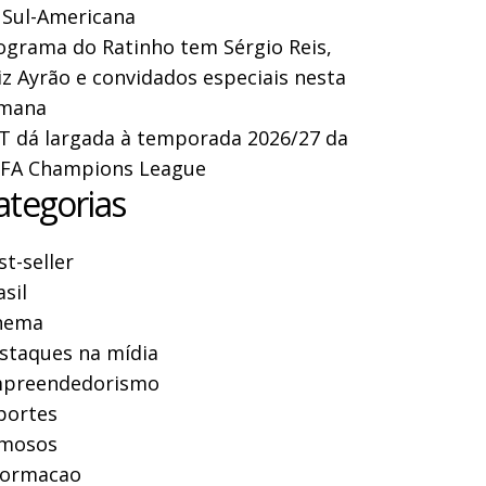
 Sul-Americana
ograma do Ratinho tem Sérgio Reis,
iz Ayrão e convidados especiais nesta
mana
T dá largada à temporada 2026/27 da
FA Champions League
ategorias
st-seller
asil
nema
staques na mídia
preendedorismo
portes
mosos
formacao