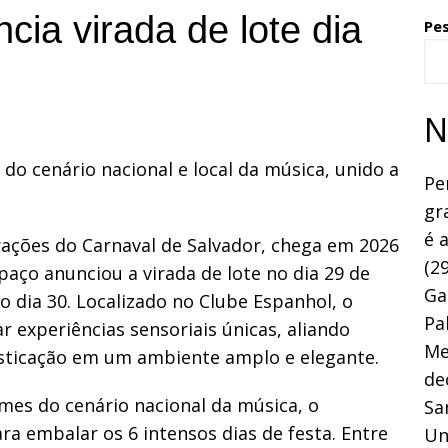
ia virada de lote dia
Pe
N
do cenário nacional e local da música, unido a
Pe
gr
é 
ações do Carnaval de Salvador, chega em 2026
(29
ço anunciou a virada de lote no dia 29 de
Ga
 dia 30. Localizado no Clube Espanhol, o
Pa
 experiências sensoriais únicas, aliando
Me
fisticação em um ambiente amplo e elegante.
de
es do cenário nacional da música, o
Sa
a embalar os 6 intensos dias de festa. Entre
Un