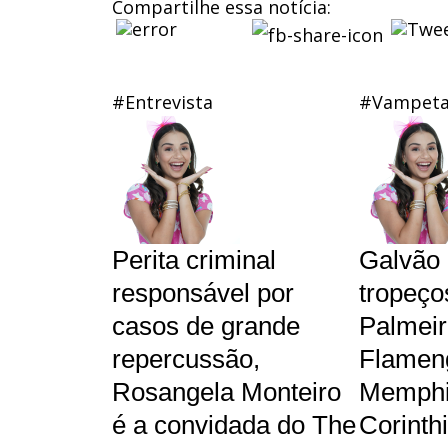
Compartilhe essa notícia:
#Entrevista
#Vampet
Perita criminal
Galvão 
responsável por
tropeço
casos de grande
Palmeir
repercussão,
Flameng
Rosangela Monteiro
Memphi
é a convidada do The
Corinth