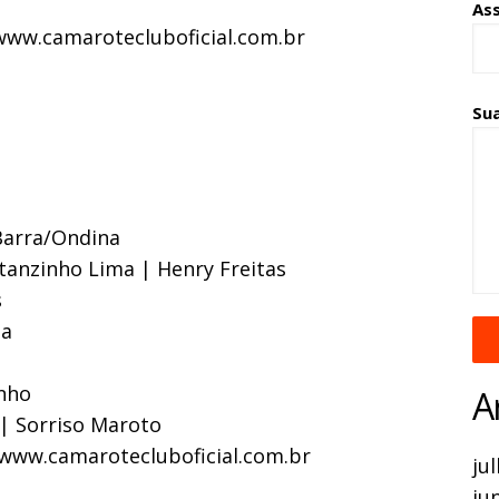
As
 www.camarotecluboficial.com.br
Su
 Barra/Ondina
tanzinho Lima | Henry Freitas
s
da
nho
A
 | Sorriso Maroto
 www.camarotecluboficial.com.br
ju
ju