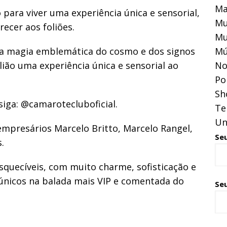
Ma
para viver uma experiência única e sensorial,
Mu
ecer aos foliões.
Mu
 a magia emblemática do cosmo e dos signos
Mú
ião uma experiência única e sensorial ao
No
Pol
Sh
iga: @camarotecluboficial.
Te
Un
empresários Marcelo Britto, Marcelo Rangel,
Se
.
squecíveis, com muito charme, sofisticação e
únicos na balada mais VIP e comentada do
Seu