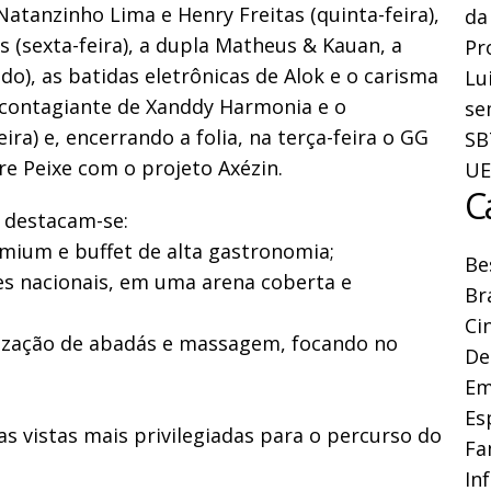
atanzinho Lima e Henry Freitas (quinta-feira),
da
 (sexta-feira), a dupla Matheus & Kauan, a
Pr
o), as batidas eletrônicas de Alok e o carisma
Lu
 contagiante de Xanddy Harmonia e o
se
a) e, encerrando a folia, na terça-feira o GG
SB
re Peixe com o projeto Axézin.
UE
C
, destacam-se:
remium e buffet de alta gastronomia;
Be
es nacionais, em uma arena coberta e
Br
Ci
ização de abadás e massagem, focando no
De
Em
Es
s vistas mais privilegiadas para o percurso do
Fa
In