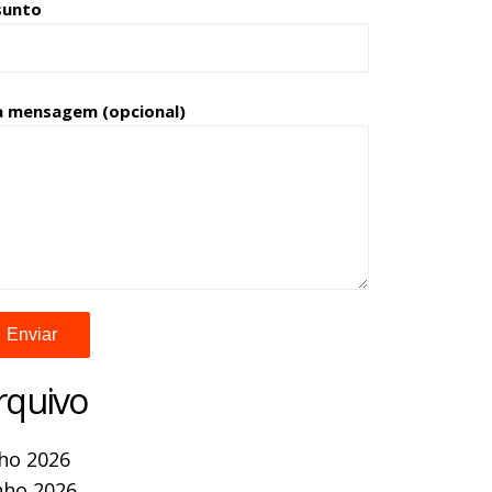
sunto
a mensagem (opcional)
rquivo
lho 2026
nho 2026