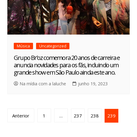
Música
Uncategorized
Grupo Br’oz comemora 20 anos de carreira e
anuncia novidades para os fãs, incluindo um
grande show em São Paulo ainda este ano.
Na mídia com a laluche
junho 19, 2023
Anterior
1
…
237
238
239