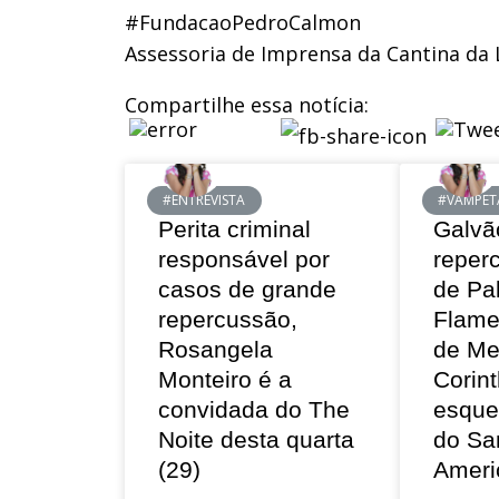
#FundacaoPedroCalmon
Assessoria de Imprensa da Cantina da 
Compartilhe essa notícia:
#ENTREVISTA
#VAMPET
Perita criminal
Galvã
responsável por
reper
casos de grande
de Pa
repercussão,
Flame
Rosangela
de Me
Monteiro é a
Corint
convidada do The
esque
Noite desta quarta
do Sa
(29)
Ameri