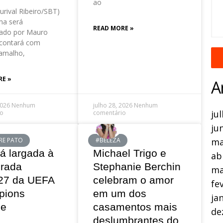
ao
urival Ribeiro/SBT)
a será
READ MORE »
ado por Mauro
contará com
amalho,
RE »
A
2026
Nenhum
julho 28, 2026
Nenhum
ju
io
comentário
ju
RE PATO
#BELEZA
ma
á largada à
Michael Trigo e
ab
rada
Stephanie Berchin
ma
27 da UEFA
celebram o amor
fe
pions
em um dos
ja
ue
casamentos mais
de
deslumbrantes do