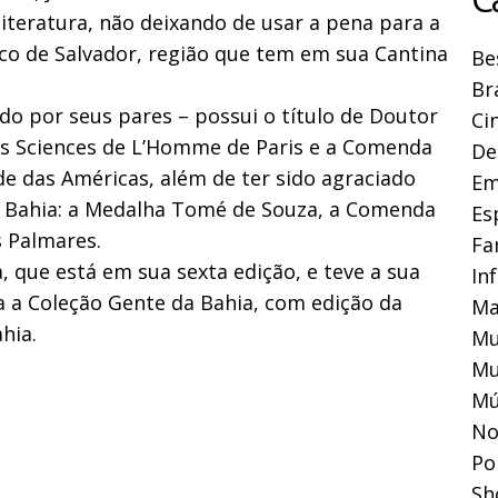
teratura, não deixando de usar a pena para a
ico de Salvador, região que tem em sua Cantina
Be
Br
o por seus pares – possui o título de Doutor
Ci
es Sciences de L’Homme de Paris e a Comenda
De
de das Américas, além de ter sido agraciado
Em
 Bahia: a Medalha Tomé de Souza, a Comenda
Es
 Palmares.
Fa
 que está em sua sexta edição, e teve a sua
In
a a Coleção Gente da Bahia, com edição da
Ma
hia.
Mu
Mu
Mú
No
Pol
Sh