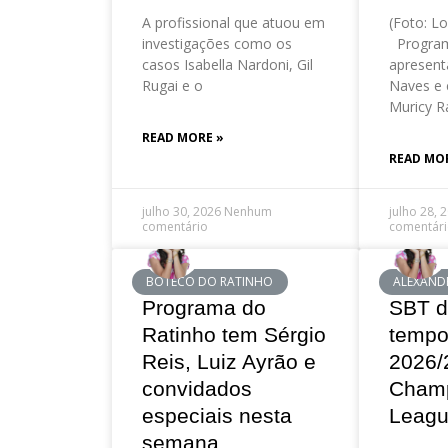
A profissional que atuou em
(Foto: Lo
investigações como os
Program
casos Isabella Nardoni, Gil
apresent
Rugai e o
Naves e 
Muricy R
READ MORE »
READ MO
julho 30, 2026
Nenhum
julho 28, 
comentário
comentár
BOTECO DO RATINHO
ALEXAND
Programa do
SBT d
Ratinho tem Sérgio
tempo
Reis, Luiz Ayrão e
2026/
convidados
Cham
especiais nesta
Leag
semana