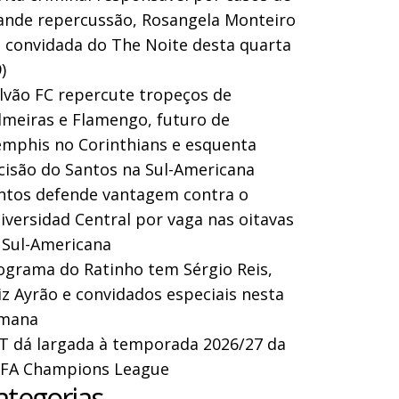
ande repercussão, Rosangela Monteiro
a convidada do The Noite desta quarta
)
lvão FC repercute tropeços de
lmeiras e Flamengo, futuro de
mphis no Corinthians e esquenta
cisão do Santos na Sul-Americana
ntos defende vantagem contra o
iversidad Central por vaga nas oitavas
 Sul-Americana
ograma do Ratinho tem Sérgio Reis,
iz Ayrão e convidados especiais nesta
mana
T dá largada à temporada 2026/27 da
FA Champions League
ategorias