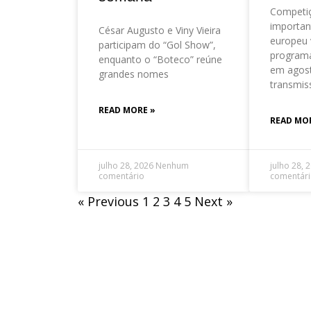
Competi
importan
César Augusto e Viny Vieira
europeu 
participam do “Gol Show”,
program
enquanto o “Boteco” reúne
em agos
grandes nomes
transmis
READ MORE »
READ MO
julho 28, 2026
Nenhum
julho 28, 
comentário
comentár
« Previous
1
2
3
4
5
Next »