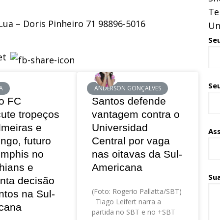
Te
Lua – Doris Pinheiro 71 98896-5016
Un
Se
Seu
A
ANDERSON GONÇALVES
o FC
Santos defende
cute tropeços
vantagem contra o
lmeiras e
Universidad
As
ngo, futuro
Central por vaga
mphis no
nas oitavas da Sul-
hians e
Americana
Su
nta decisão
(Foto: Rogerio Pallatta/SBT)
ntos na Sul-
Tiago Leifert narra a
cana
partida no SBT e no +SBT