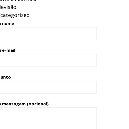
levisão
categorized
u nome
 e-mail
sunto
a mensagem (opcional)