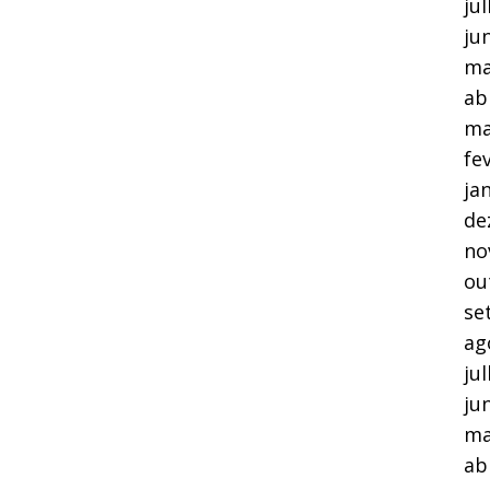
ju
ju
ma
ab
ma
fe
ja
de
no
ou
se
ag
ju
ju
ma
ab