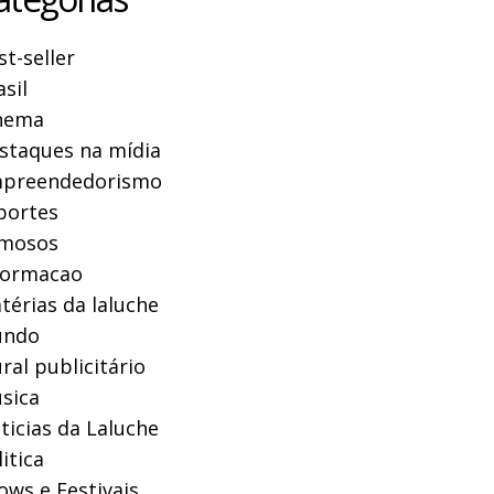
st-seller
asil
nema
staques na mídia
preendedorismo
portes
mosos
formacao
térias da laluche
ndo
ral publicitário
sica
ticias da Laluche
itica
ows e Festivais