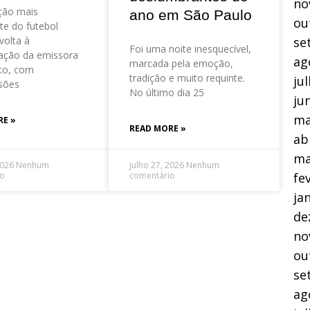
no
ção mais
ano em São Paulo
ou
te do futebol
volta à
se
Foi uma noite inesquecível,
ação da emissora
ag
marcada pela emoção,
to, com
tradição e muito requinte.
ju
sões
No último dia 25
ju
ma
RE »
READ MORE »
ab
ma
2026
Nenhum
julho 27, 2026
Nenhum
io
comentário
fe
ja
de
no
ou
se
ag