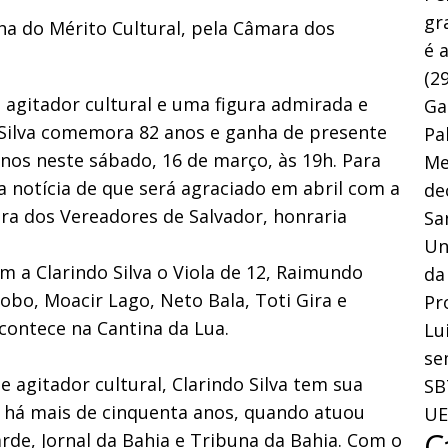
gr
ha do Mérito Cultural, pela Câmara dos
é 
(29
, agitador cultural e uma figura admirada e
Ga
Silva comemora 82 anos e ganha de presente
Pa
os neste sábado, 16 de março, às 19h. Para
Me
 notícia de que será agraciado em abril com a
de
ra dos Vereadores de Salvador, honraria
Sa
Un
 Clarindo Silva o Viola de 12, Raimundo
da
Lobo, Moacir Lago, Neto Bala, Toti Gira e
Pr
ontece na Cantina da Lua.
Lu
se
 e agitador cultural, Clarindo Silva tem sua
SB
da há mais de cinquenta anos, quando atuou
UE
C
arde, Jornal da Bahia e Tribuna da Bahia. Com o