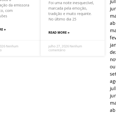
ju
Foi uma noite inesquecível,
ação da emissora
ju
marcada pela emoção,
to, com
tradição e muito requinte.
ma
sões
No último dia 25
ab
RE »
ma
READ MORE »
fe
ja
2026
Nenhum
julho 27, 2026
Nenhum
io
comentário
de
no
ou
se
ag
ju
ju
ma
ab