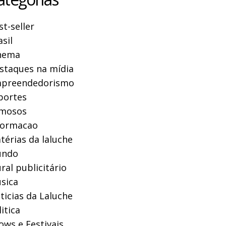
st-seller
asil
nema
staques na mídia
preendedorismo
portes
mosos
formacao
térias da laluche
ndo
ral publicitário
sica
ticias da Laluche
itica
ows e Festivais