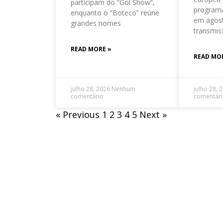
participam do “Gol Show”,
program
enquanto o “Boteco” reúne
em agos
grandes nomes
transmis
READ MORE »
READ MO
julho 28, 2026
Nenhum
julho 28, 
comentário
comentár
« Previous
1
2
3
4
5
Next »