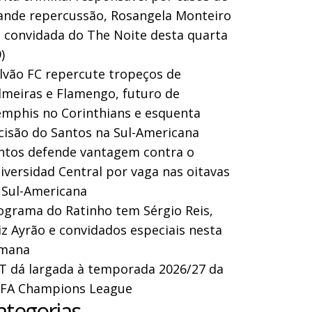
ande repercussão, Rosangela Monteiro
a convidada do The Noite desta quarta
)
lvão FC repercute tropeços de
lmeiras e Flamengo, futuro de
mphis no Corinthians e esquenta
cisão do Santos na Sul-Americana
ntos defende vantagem contra o
iversidad Central por vaga nas oitavas
 Sul-Americana
ograma do Ratinho tem Sérgio Reis,
iz Ayrão e convidados especiais nesta
mana
T dá largada à temporada 2026/27 da
FA Champions League
ategorias