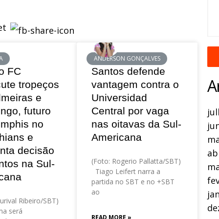
A
ANDERSON GONÇALVES
o FC
Santos defende
A
cute tropeços
vantagem contra o
lmeiras e
Universidad
ngo, futuro
Central por vaga
ju
mphis no
nas oitavas da Sul-
ju
hians e
Americana
ma
nta decisão
ab
(Foto: Rogerio Pallatta/SBT)
ntos na Sul-
ma
Tiago Leifert narra a
cana
fe
partida no SBT e no +SBT
ao
ja
urival Ribeiro/SBT)
de
a será
READ MORE »