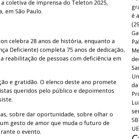
 coletiva de imprensa do Teleton 2025,
gr
a, em São Paulo.
é 
(29
Ga
ton celebra 28 anos de história, enquanto a
Pa
nça Deficiente) completa 75 anos de dedicação,
Me
a reabilitação de pessoas com deficiência em
de
Sa
Un
oção e gratidão. O elenco deste ano promete
da
istas queridos pelo público e depoimentos
Pr
iste.
Lu
se
oas, sobre dar oportunidade, sobre olhar o
SB
 um gesto de amor que muda o futuro de
UE
rante o evento.
C