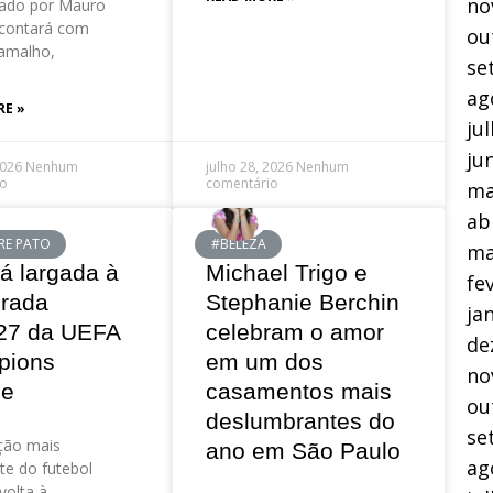
no
ado por Mauro
contará com
ou
amalho,
se
ag
RE »
ju
ju
2026
Nenhum
julho 28, 2026
Nenhum
io
comentário
ma
ab
RE PATO
#BELEZA
ma
á largada à
Michael Trigo e
fe
rada
Stephanie Berchin
ja
27 da UEFA
celebram o amor
de
pions
em um dos
no
ue
casamentos mais
ou
deslumbrantes do
se
ção mais
ano em São Paulo
ag
te do futebol
volta à