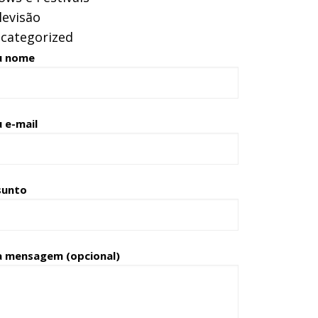
levisão
categorized
u nome
 e-mail
sunto
a mensagem (opcional)