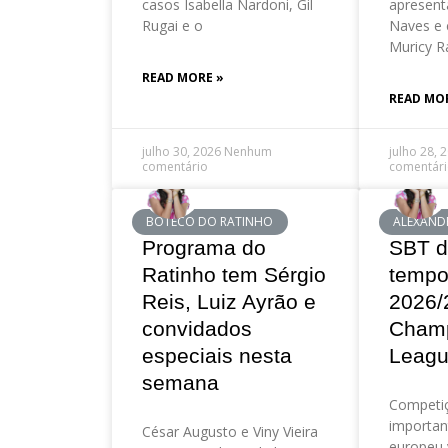
casos Isabella Nardoni, Gil
apresent
Rugai e o
Naves e 
Muricy R
READ MORE »
READ MO
julho 30, 2026
Nenhum
julho 28, 
comentário
comentár
BOTECO DO RATINHO
ALEXAND
Programa do
SBT d
Ratinho tem Sérgio
tempo
Reis, Luiz Ayrão e
2026/
convidados
Cham
especiais nesta
Leag
semana
Competi
importan
César Augusto e Viny Vieira
europeu 