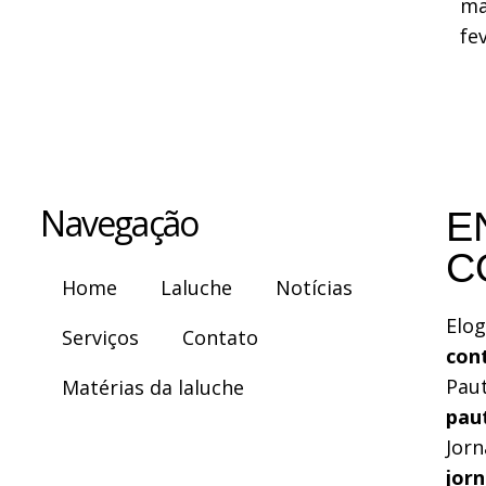
ma
fe
Navegação
E
C
Home
Laluche
Notícias
Elog
Serviços
Contato
con
Pau
Matérias da laluche
pau
Jorn
jor