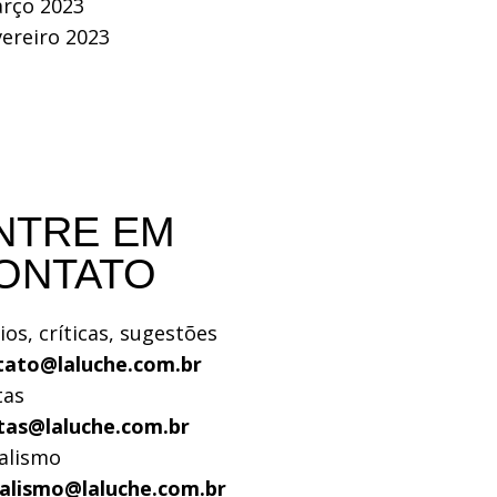
rço 2023
vereiro 2023
NTRE EM
ONTATO
ios, críticas, sugestões
tato@laluche.com.br
tas
tas@laluche.com.br
alismo
nalismo@laluche.com.br