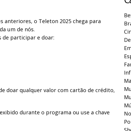
Be
 anteriores, o Teleton 2025 chega para
Br
da um de nós.
Ci
 de participar e doar:
De
Em
Es
Fa
In
Ma
Mu
ode doar qualquer valor com cartão de crédito,
Mu
Mú
e exibido durante o programa ou use a chave
No
Pol
Sh