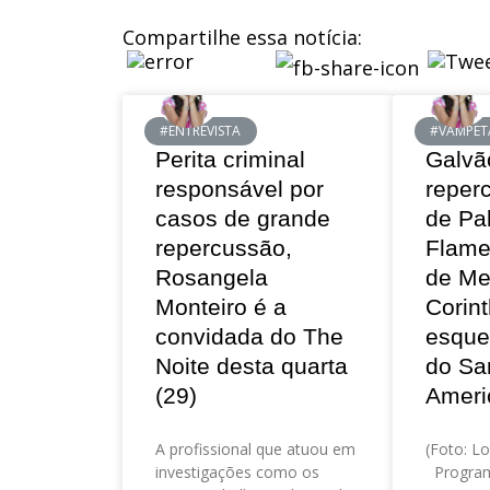
Compartilhe essa notícia:
#ENTREVISTA
#VAMPET
Perita criminal
Galvã
responsável por
reper
casos de grande
de Pa
repercussão,
Flame
Rosangela
de Me
Monteiro é a
Corint
convidada do The
esque
Noite desta quarta
do Sa
(29)
Ameri
A profissional que atuou em
(Foto: Lo
investigações como os
Program