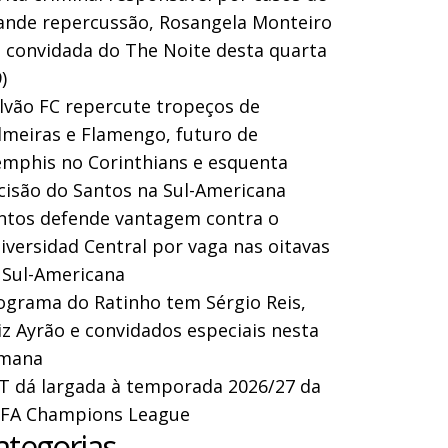
ande repercussão, Rosangela Monteiro
a convidada do The Noite desta quarta
)
lvão FC repercute tropeços de
lmeiras e Flamengo, futuro de
mphis no Corinthians e esquenta
cisão do Santos na Sul-Americana
ntos defende vantagem contra o
iversidad Central por vaga nas oitavas
 Sul-Americana
ograma do Ratinho tem Sérgio Reis,
iz Ayrão e convidados especiais nesta
mana
T dá largada à temporada 2026/27 da
FA Champions League
ategorias