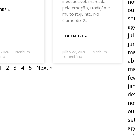
no
inesquecível, marcada
pela emoção, tradição e
ou
ORE »
muito requinte. No
se
último dia 25
ag
ju
READ MORE »
ju
ma
, 2026
Nenhum
julho 27, 2026
Nenhum
rio
comentário
ab
1
2
3
4
5
Next »
ma
fe
ja
de
no
ou
se
ag