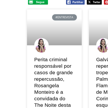
#ENTREVISTA
Perita criminal
Galv
responsável por
repe
casos de grande
trop
repercussão,
Palm
Rosangela
Flam
Monteiro é a
de M
convidada do
Corin
The Noite desta
esqu