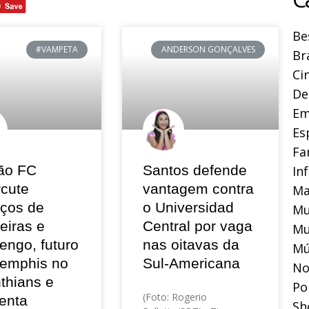
Be
#VAMPETA
ANDERSON GONÇALVES
Br
Ci
De
Em
Es
Fa
ão FC
Santos defende
In
rcute
vantagem contra
Ma
eços de
o Universidad
Mu
eiras e
Central por vaga
Mu
engo, futuro
nas oitavas da
Mú
emphis no
Sul-Americana
No
thians e
Pol
(Foto: Rogerio
enta
Sh