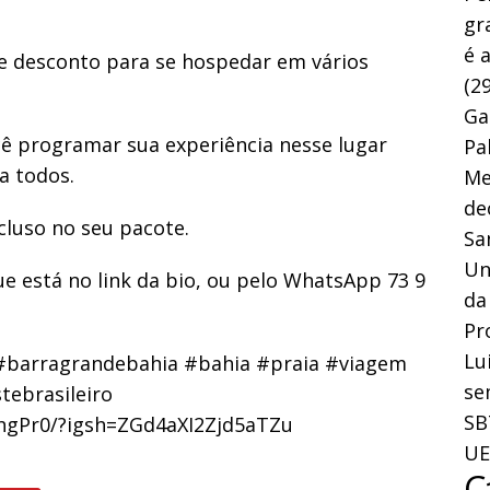
gr
é 
de desconto para se hospedar em vários
(29
Ga
ê programar sua experiência nesse lugar
Pa
a todos.
Me
de
cluso no seu pacote.
Sa
Un
ue está no link da bio, ou pelo WhatsApp 73 9
da
Pr
Lu
#barragrandebahia #bahia #praia #viagem
se
tebrasileiro
SB
hgPr0/?igsh=ZGd4aXI2Zjd5aTZu
UE
C