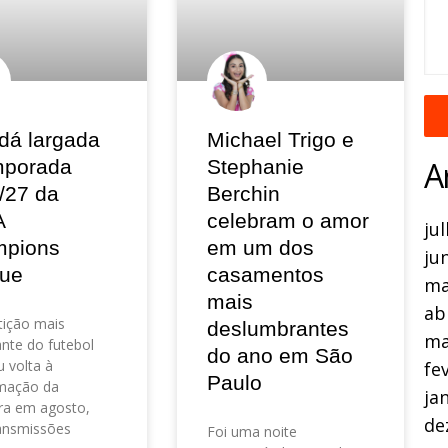
dá largada
Michael Trigo e
A
mporada
Stephanie
/27 da
Berchin
A
celebram o amor
ju
pions
em um dos
ju
ue
casamentos
ma
mais
ab
ição mais
deslumbrantes
ma
nte do futebol
do ano em São
 volta à
fe
Paulo
mação da
ja
ra em agosto,
de
ansmissões
Foi uma noite