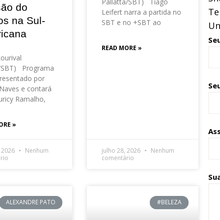
Pallatta/SBT) Tiago
são do
Te
Leifert narra a partida no
os na Sul-
SBT e no +SBT ao
Un
icana
Se
READ MORE »
Lourival
o/SBT) Programa
resentado por
Seu
Naves e contará
ricy Ramalho,
ORE »
As
, 2026
Nenhum
julho 28, 2026
Nenhum
rio
comentário
Su
ALEXANDRE PATO
#BELEZA