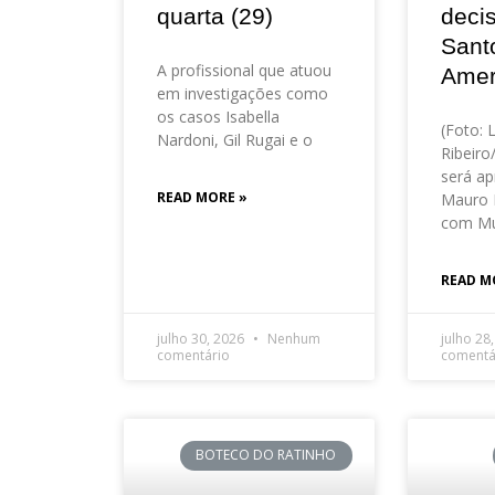
quarta (29)
deci
Sant
A profissional que atuou
Amer
em investigações como
os casos Isabella
(Foto: 
Nardoni, Gil Rugai e o
Ribeir
será ap
READ MORE »
Mauro 
com Mu
READ M
julho 30, 2026
Nenhum
julho 28
comentário
comentá
BOTECO DO RATINHO