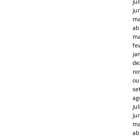
ju
ju
ma
ab
ma
fe
ja
de
no
ou
se
ag
ju
ju
ma
ab