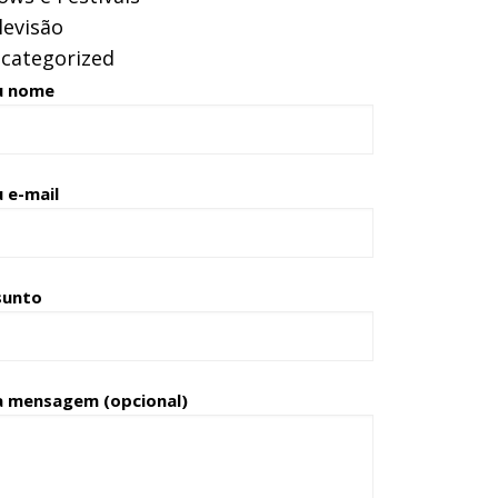
levisão
categorized
u nome
 e-mail
sunto
a mensagem (opcional)