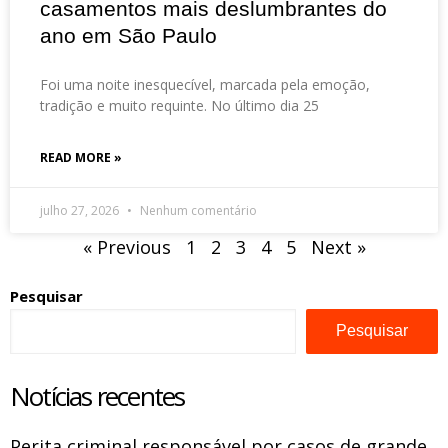
casamentos mais deslumbrantes do
ano em São Paulo
Foi uma noite inesquecível, marcada pela emoção,
tradição e muito requinte. No último dia 25
READ MORE »
julho 27, 2026
Nenhum comentário
« Previous
1
2
3
4
5
Next »
Pesquisar
Pesquisar
Notícias recentes
Perita criminal responsável por casos de grande