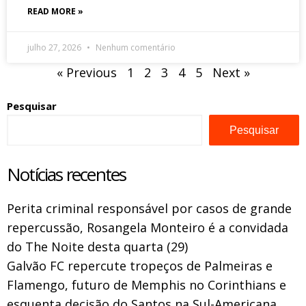
READ MORE »
julho 27, 2026
Nenhum comentário
« Previous
1
2
3
4
5
Next »
Pesquisar
Pesquisar
Notícias recentes
Perita criminal responsável por casos de grande
repercussão, Rosangela Monteiro é a convidada
do The Noite desta quarta (29)
Galvão FC repercute tropeços de Palmeiras e
Flamengo, futuro de Memphis no Corinthians e
esquenta decisão do Santos na Sul-Americana