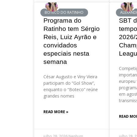
BOTECO DO RATINHO
ALEXAND
Programa do
SBT d
Ratinho tem Sérgio
tempo
Reis, Luiz Ayrão e
2026/
convidados
Cham
especiais nesta
Leag
semana
Competi
importan
César Augusto e Viny Vieira
europeu 
participam do “Gol Show”,
program
enquanto o “Boteco” reúne
em agos
grandes nomes
transmis
READ MORE »
READ MO
julho 28, 2026
Nenhum
julho 28, 