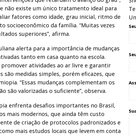
Sh
ue não existe um único tratamento ideal para
Te
liar fatores como idade, grau inicial, ritmo de
Un
to socioeconômico da família. “Muitas vezes
Se
tados superiores”, afirma.
 Juliana alerta para a importância de mudanças
Seu
ivadas tanto em casa quanto na escola.
 promover atividades ao ar livre e garantir
os são medidas simples, porém eficazes, que
a miopia. “Essas mudanças complementam os
As
 são valorizadas o suficiente”, observa.
ia enfrenta desafios importantes no Brasil,
Su
os mais modernos, que ainda têm custo
ente de criação de protocolos padronizados e
 como mais estudos locais que levem em conta