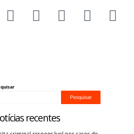
squisar
Pesquisar
otícias recentes
rita criminal responsável por casos de