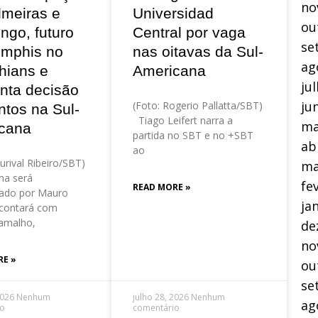
no
lmeiras e
Universidad
ou
ngo, futuro
Central por vaga
se
mphis no
nas oitavas da Sul-
ag
hians e
Americana
ju
nta decisão
ju
(Foto: Rogerio Pallatta/SBT)
ntos na Sul-
Tiago Leifert narra a
ma
cana
partida no SBT e no +SBT
ab
ao
urival Ribeiro/SBT)
ma
a será
fe
READ MORE »
ado por Mauro
ja
contará com
amalho,
de
no
RE »
ou
se
2026
Nenhum
julho 28, 2026
Nenhum
ag
io
comentário