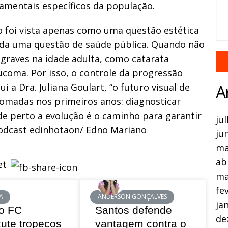
amentais específicos da população.
o foi vista apenas como uma questão estética
rada uma questão de saúde pública. Quando não
 graves na idade adulta, como catarata
ucoma. Por isso, o controle da progressão
 a Dra. Juliana Goulart, “o futuro visual de
A
tomadas nos primeiros anos: diagnosticar
de perto a evolução é o caminho para garantir
ju
 Podcast edinhotaon/ Edno Mariano
ju
ma
ab
ma
fe
A
ANDERSON GONÇALVES
ja
o FC
Santos defende
de
cute tropeços
vantagem contra o