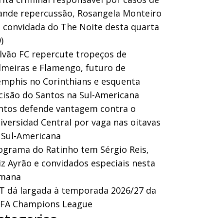
ande repercussão, Rosangela Monteiro
a convidada do The Noite desta quarta
)
lvão FC repercute tropeços de
lmeiras e Flamengo, futuro de
mphis no Corinthians e esquenta
cisão do Santos na Sul-Americana
ntos defende vantagem contra o
iversidad Central por vaga nas oitavas
 Sul-Americana
ograma do Ratinho tem Sérgio Reis,
iz Ayrão e convidados especiais nesta
mana
T dá largada à temporada 2026/27 da
FA Champions League