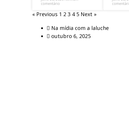
comentário
comentár
« Previous
1
2
3
4
5
Next »
Na mídia com a laluche
outubro 6, 2025