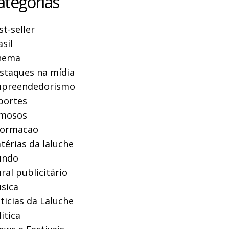
ategorias
st-seller
asil
nema
staques na mídia
preendedorismo
portes
mosos
formacao
térias da laluche
ndo
ral publicitário
sica
ticias da Laluche
itica