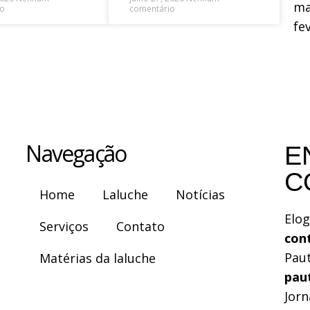
ma
io
comentário
fe
Navegação
E
C
Home
Laluche
Notícias
Elog
Serviços
Contato
con
Pau
Matérias da laluche
pau
Jorn