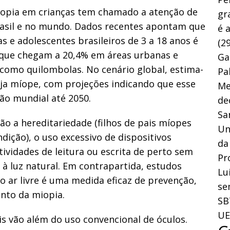
iopia em crianças tem chamado a atenção de
gr
rasil e no mundo. Dados recentes apontam que
é 
s e adolescentes brasileiros de 3 a 18 anos é
(29
que chegam a 20,4% em áreas urbanas e
Ga
como quilombolas. No cenário global, estima-
Pa
eja míope, com projeções indicando que esse
Me
o mundial até 2050.
de
Sa
tão a hereditariedade (filhos de pais míopes
Un
ição), o uso excessivo de dispositivos
da
ividades de leitura ou escrita de perto sem
Pr
 à luz natural. Em contrapartida, estudos
Lu
ar livre é uma medida eficaz de prevenção,
se
nto da miopia.
SB
UE
s vão além do uso convencional de óculos.