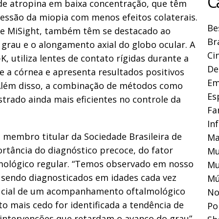
C
 de atropina em baixa concentração, que têm
essão da miopia com menos efeitos colaterais.
Be
S e MiSight, também têm se destacado ao
Br
 grau e o alongamento axial do globo ocular. A
Ci
, utiliza lentes de contato rígidas durante a
De
 a córnea e apresenta resultados positivos
Em
 Além disso, a combinação de métodos como
Es
strado ainda mais eficientes no controle da
Fa
In
 e membro titular da Sociedade Brasileira de
Ma
portância do diagnóstico precoce, do fator
Mu
ológico regular. “Temos observado em nosso
Mu
 sendo diagnosticados em idades cada vez
Mú
crucial de um acompanhamento oftalmológico
No
o mais cedo for identificada a tendência de
Pol
 intervenções que retardam o avanço do grau”,