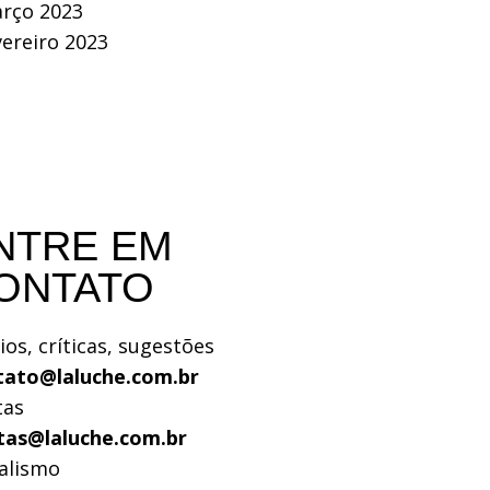
rço 2023
vereiro 2023
NTRE EM
ONTATO
ios, críticas, sugestões
tato@laluche.com.br
tas
tas@laluche.com.br
alismo