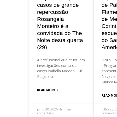
casos de grande
de Pa
repercussão,
Flame
Rosangela
de Me
Monteiro é a
Corint
convidada do The
esque
Noite desta quarta
do Sa
(29)
Ameri
A profissional que atuou em
(Foto: Lo
investigações como os
Program
casos Isabella Nardoni, Gil
apresent
Rugai e o
Naves e 
Muricy R
READ MORE »
READ MO
julho 30, 2026
Nenhum
julho 28, 
comentário
comentár