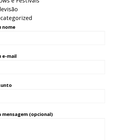
ows e Festivais
levisão
categorized
u nome
 e-mail
sunto
a mensagem (opcional)