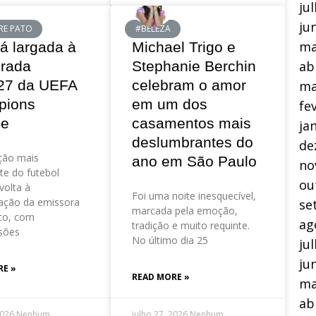
ju
ju
RE PATO
#BELEZA
ma
á largada à
Michael Trigo e
rada
Stephanie Berchin
ab
27 da UEFA
celebram o amor
ma
pions
em um dos
fe
ue
casamentos mais
ja
deslumbrantes do
de
ção mais
ano em São Paulo
no
te do futebol
ou
volta à
Foi uma noite inesquecível,
ação da emissora
se
marcada pela emoção,
to, com
ag
tradição e muito requinte.
sões
No último dia 25
ju
ju
RE »
READ MORE »
ma
ab
2026
Nenhum
julho 27, 2026
Nenhum