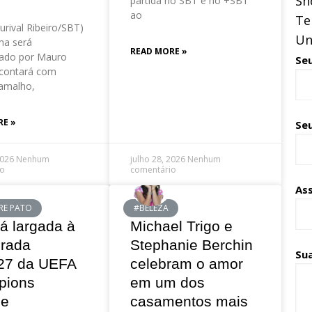
Sh
partida no SBT e no +SBT
ao
Te
urival Ribeiro/SBT)
Un
a será
READ MORE »
ado por Mauro
Se
contará com
amalho,
RE »
Seu
2026
Nenhum
julho 28, 2026
Nenhum
io
comentário
As
RE PATO
#BELEZA
á largada à
Michael Trigo e
rada
Stephanie Berchin
Su
27 da UEFA
celebram o amor
pions
em um dos
ue
casamentos mais