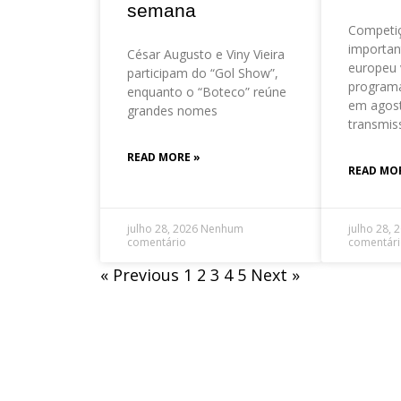
semana
Competi
importan
César Augusto e Viny Vieira
europeu 
participam do “Gol Show”,
program
enquanto o “Boteco” reúne
em agos
grandes nomes
transmis
READ MORE »
READ MO
julho 28, 2026
Nenhum
julho 28, 
comentário
comentár
« Previous
1
2
3
4
5
Next »