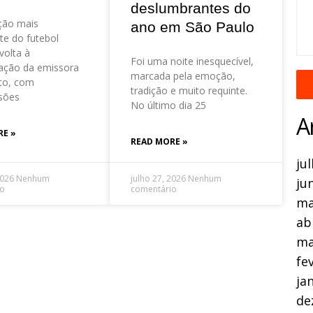
deslumbrantes do
ção mais
ano em São Paulo
te do futebol
volta à
Foi uma noite inesquecível,
ação da emissora
marcada pela emoção,
to, com
tradição e muito requinte.
sões
No último dia 25
A
RE »
READ MORE »
ju
2026
Nenhum
julho 27, 2026
Nenhum
ju
io
comentário
ma
ab
ma
fe
ja
de