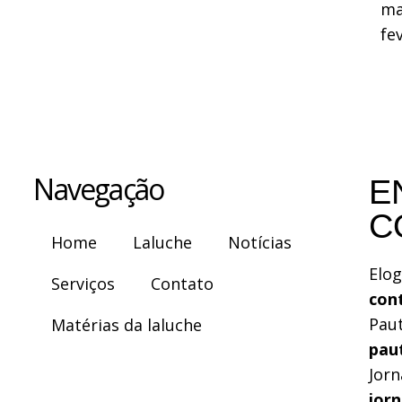
ma
fe
Navegação
E
C
Home
Laluche
Notícias
Elog
Serviços
Contato
con
Pau
Matérias da laluche
pau
Jorn
jor