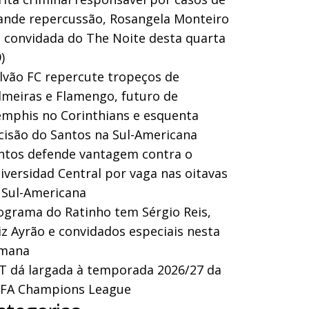
ande repercussão, Rosangela Monteiro
a convidada do The Noite desta quarta
)
lvão FC repercute tropeços de
lmeiras e Flamengo, futuro de
mphis no Corinthians e esquenta
cisão do Santos na Sul-Americana
ntos defende vantagem contra o
iversidad Central por vaga nas oitavas
 Sul-Americana
ograma do Ratinho tem Sérgio Reis,
iz Ayrão e convidados especiais nesta
mana
T dá largada à temporada 2026/27 da
FA Champions League