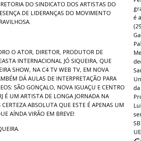
IRETORIA DO SINDICATO DOS ARTISTAS DO
gr
PRESENÇA DE LIDERANÇAS DO MOVIMENTO
é 
RAVILHOSA.
(29
Ga
Pa
DRO O ATOR, DIRETOR, PRODUTOR DE
Me
EASTA INTERNACIONAL JÓ SIQUEIRA, QUE
de
IRA SHOW, NA C4 TV WEB TV, EM NOVA
Sa
TAMBÉM DÁ AULAS DE INTERPRETAÇÃO PARA
Un
LEOS: SÃO GONÇALO, NOVA IGUAÇU E CENTRO
da
RJ É UM ARTISTA DE LONGA JORNADA NA
Pr
S CERTEZA ABSOLUTA QUE ESTE É APENAS UM
Lu
UE AÍNDA VIRÃO EM BREVE!
se
SB
QUEIRA.
UE