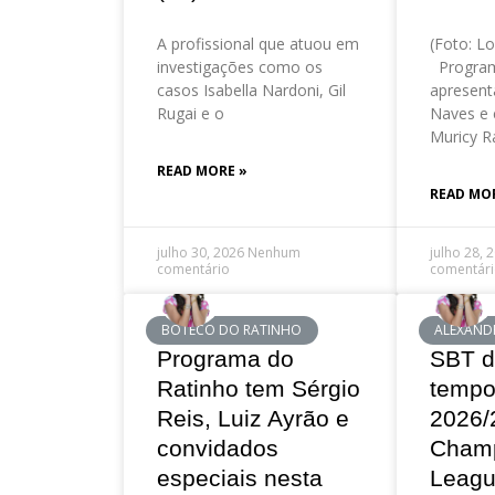
A profissional que atuou em
(Foto: Lo
investigações como os
Program
casos Isabella Nardoni, Gil
apresent
Rugai e o
Naves e 
Muricy R
READ MORE »
READ MO
julho 30, 2026
Nenhum
julho 28, 
comentário
comentár
BOTECO DO RATINHO
ALEXAND
Programa do
SBT d
Ratinho tem Sérgio
tempo
Reis, Luiz Ayrão e
2026/
convidados
Cham
especiais nesta
Leag