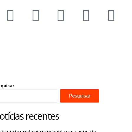
squisar
Pesquisar
otícias recentes
rita criminal responsável por casos de