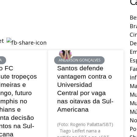
C
Be
Br
Ci
De
Em
Es
A
ANDERSON GONÇALVES
o FC
Santos defende
Fa
cute tropeços
vantagem contra o
In
lmeiras e
Universidad
Ma
ngo, futuro
Central por vaga
Mu
mphis no
nas oitavas da Sul-
Mu
hians e
Americana
Mú
nta decisão
No
(Foto: Rogerio Pallatta/SBT)
ntos na Sul-
Pol
Tiago Leifert narra a
cana