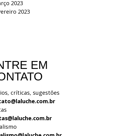
rço 2023
vereiro 2023
NTRE EM
ONTATO
ios, críticas, sugestões
tato@laluche.com.br
tas
tas@laluche.com.br
alismo
nalismo@laluche.com.br