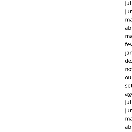
ju
ju
ma
ab
ma
fe
ja
de
no
ou
se
ag
ju
ju
ma
ab