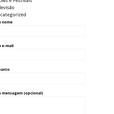
ows e Festivais
levisão
categorized
u nome
 e-mail
sunto
a mensagem (opcional)