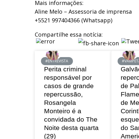
Mais informações:
Aline Melo – Assessoria de imprensa
+5521 997404366 (Whatsapp)
Compartilhe essa notícia:
#ENTREVISTA
#VAMPET
Perita criminal
Galvã
responsável por
reper
casos de grande
de Pa
repercussão,
Flame
Rosangela
de Me
Monteiro é a
Corint
convidada do The
esque
Noite desta quarta
do Sa
(29)
Ameri