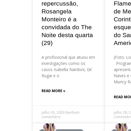
repercussão,
Flame
Rosangela
de Me
Monteiro é a
Corint
convidada do The
esque
Noite desta quarta
do Sa
(29)
Ameri
A profissional que atuou em
(Foto: Lo
investigações como os
Program
casos Isabella Nardoni, Gil
apresent
Rugai e o
Naves e 
Muricy R
READ MORE »
READ MO
julho 30, 2026
Nenhum
julho 28, 
comentário
comentár