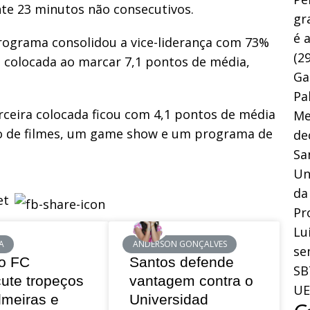
te 23 minutos não consecutivos.
gr
é 
programa consolidou a vice-liderança com 73%
(29
a colocada ao marcar 7,1 pontos de média,
Ga
Pa
rceira colocada ficou com 4,1 pontos de média
Me
o de filmes, um game show e um programa de
de
Sa
Un
da
Pr
Lu
A
ANDERSON GONÇALVES
se
o FC
Santos defende
SB
cute tropeços
vantagem contra o
UE
lmeiras e
Universidad