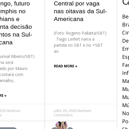
C
ngo, futuro
Central por vaga
mphis no
nas oitavas da Sul-
Be
hians e
Americana
Br
nta decisão
Ci
(Foto: Rogerio Pallatta/SBT)
ntos na Sul-
Tiago Leifert narra a
De
cana
partida no SBT e no +SBT
Em
ao
Es
urival Ribeiro/SBT)
a será
Fa
READ MORE »
ado por Mauro
In
contará com
Ma
amalho,
Mu
RE »
Mu
Mú
2026
Nenhum
julho 28, 2026
Nenhum
No
io
comentário
Pol