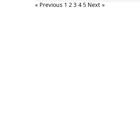
« Previous
1
2
3
4
5
Next »