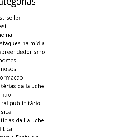
ategorias
st-seller
asil
nema
staques na mídia
preendedorismo
portes
mosos
formacao
térias da laluche
ndo
ral publicitário
sica
ticias da Laluche
itica