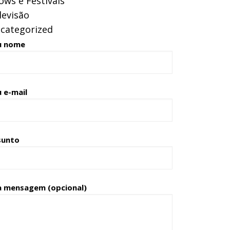
ows e Festivais
levisão
categorized
u nome
 e-mail
sunto
a mensagem (opcional)