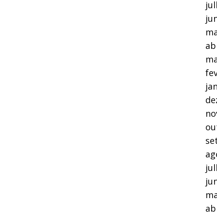
ju
ju
ma
ab
ma
fe
ja
de
no
ou
se
ag
ju
ju
ma
ab