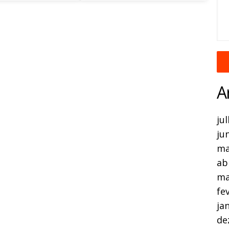
A
ju
ju
ma
ab
ma
fe
ja
de