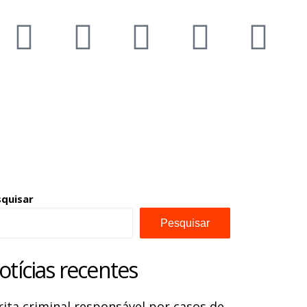
squisar
Pesquisar
otícias recentes
rita criminal responsável por casos de