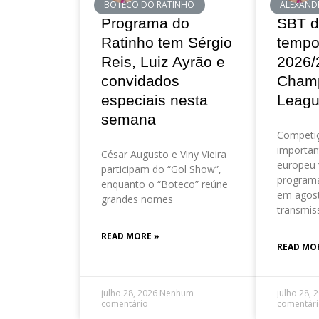
BOTECO DO RATINHO
ALEXAND
Programa do
SBT d
Ratinho tem Sérgio
tempo
Reis, Luiz Ayrão e
2026/
convidados
Cham
especiais nesta
Leag
semana
Competi
importan
César Augusto e Viny Vieira
europeu 
participam do “Gol Show”,
program
enquanto o “Boteco” reúne
em agos
grandes nomes
transmis
READ MORE »
READ MO
julho 28, 2026
Nenhum
julho 28, 
comentário
comentár