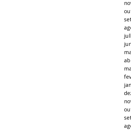
no
ou
se
ag
ju
ju
ma
ab
ma
fe
ja
de
no
ou
se
ag