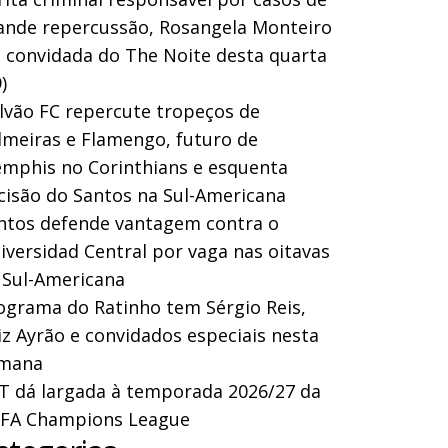
ande repercussão, Rosangela Monteiro
a convidada do The Noite desta quarta
)
lvão FC repercute tropeços de
lmeiras e Flamengo, futuro de
mphis no Corinthians e esquenta
cisão do Santos na Sul-Americana
ntos defende vantagem contra o
iversidad Central por vaga nas oitavas
 Sul-Americana
ograma do Ratinho tem Sérgio Reis,
iz Ayrão e convidados especiais nesta
mana
T dá largada à temporada 2026/27 da
FA Champions League