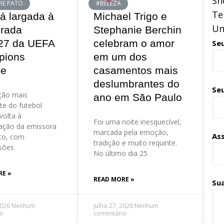
Sh
RE PATO
#BELEZA
Te
á largada à
Michael Trigo e
Un
rada
Stephanie Berchin
27 da UEFA
celebram o amor
Se
pions
em um dos
ue
casamentos mais
deslumbrantes do
Seu
ção mais
ano em São Paulo
te do futebol
volta à
Foi uma noite inesquecível,
ação da emissora
marcada pela emoção,
As
to, com
tradição e muito requinte.
sões
No último dia 25
RE »
READ MORE »
Su
2026
Nenhum
julho 27, 2026
Nenhum
io
comentário