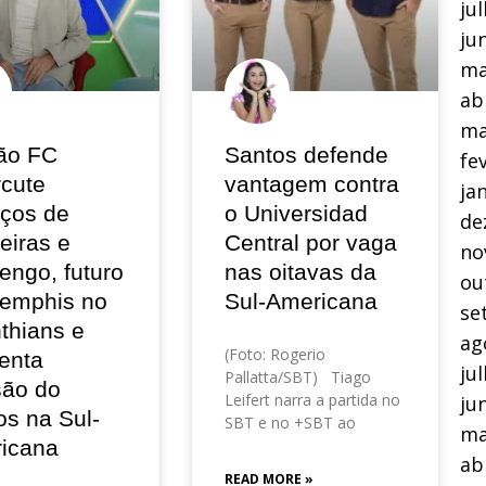
ju
ju
ma
ab
ma
ão FC
Santos defende
fe
rcute
vantagem contra
ja
eços de
o Universidad
de
eiras e
Central por vaga
no
engo, futuro
nas oitavas da
ou
emphis no
Sul-Americana
se
thians e
ag
(Foto: Rogerio
enta
ju
Pallatta/SBT) Tiago
são do
Leifert narra a partida no
ju
os na Sul-
SBT e no +SBT ao
ma
icana
ab
READ MORE »