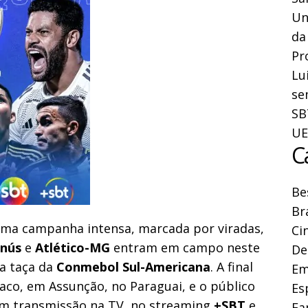
Un
da
Pr
Lu
se
SB
UE
C
Be
Br
uma campanha intensa, marcada por viradas,
Ci
anús
e
Atlético-MG
entram em campo neste
De
 a taça da
Conmebol Sul-Americana
. A final
Em
aco, em Assunção, no Paraguai, e o público
Es
om transmissão na TV, no streaming
+SBT
e
Fa