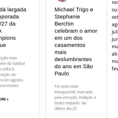
no
dá largada
Michael Trigo e
ou
mporada
Stephanie
se
/27 da
Berchin
ag
A
celebram o amor
ju
pions
em um dos
ju
ue
casamentos
ma
mais
ab
ição mais
deslumbrantes
ma
nte do futebol
do ano em São
fe
 volta à
Paulo
mação da
ra em agosto,
ansmissões
Foi uma noite
inesquecível, marcada
pela emoção, tradição e
ORE »
muito requinte. No
último dia 25