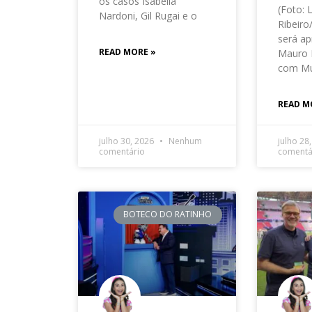
os casos Isabella
(Foto: 
Nardoni, Gil Rugai e o
Ribeir
será ap
READ MORE »
Mauro 
com Mu
READ M
julho 30, 2026
Nenhum
julho 28
comentário
comentá
BOTECO DO RATINHO