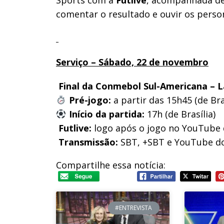
Sports com a
Futlive
, acompanhada de
comentar o resultado e ouvir os perso
Serviço – Sábado, 22 de novembro
Final da Conmebol Sul-Americana
–
L
Pré-jogo:
a partir das 15h45 (de Bras
Início da partida:
17h (de Brasília)
Futlive:
logo após o jogo no YouTube 
Transmissão:
SBT, +SBT e YouTube d
Compartilhe essa notícia:
#ENTREVISTA