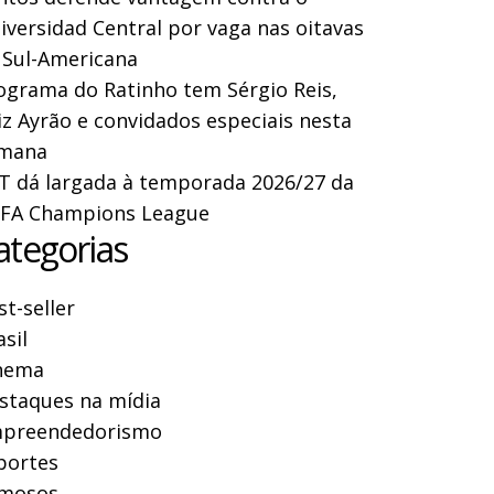
iversidad Central por vaga nas oitavas
 Sul-Americana
ograma do Ratinho tem Sérgio Reis,
iz Ayrão e convidados especiais nesta
mana
T dá largada à temporada 2026/27 da
FA Champions League
ategorias
st-seller
asil
nema
staques na mídia
preendedorismo
portes
mosos