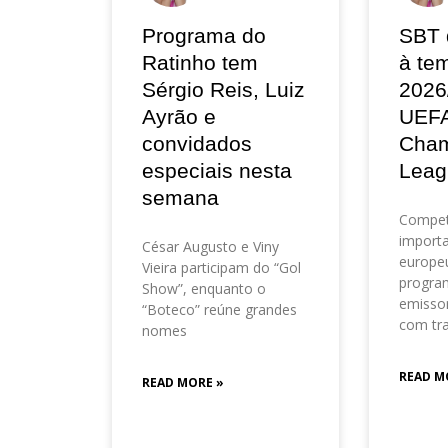
Programa do
SBT 
Ratinho tem
à te
Sérgio Reis, Luiz
2026
Ayrão e
UEF
convidados
Cham
especiais nesta
Leag
semana
Compet
importa
César Augusto e Viny
europeu
Vieira participam do “Gol
progra
Show”, enquanto o
emisso
“Boteco” reúne grandes
com tr
nomes
READ M
READ MORE »