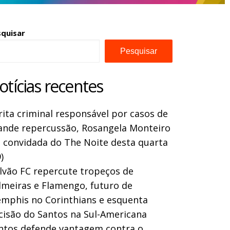
squisar
Pesquisar
otícias recentes
rita criminal responsável por casos de
ande repercussão, Rosangela Monteiro
a convidada do The Noite desta quarta
)
lvão FC repercute tropeços de
lmeiras e Flamengo, futuro de
mphis no Corinthians e esquenta
cisão do Santos na Sul-Americana
ntos defende vantagem contra o