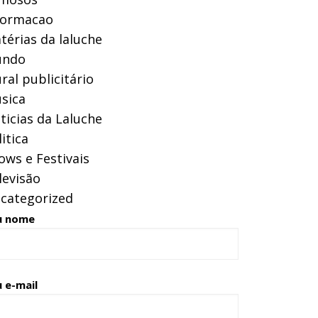
formacao
térias da laluche
ndo
ral publicitário
sica
ticias da Laluche
itica
ows e Festivais
levisão
categorized
u nome
 e-mail