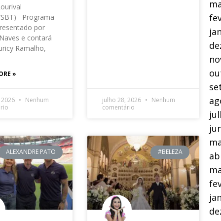
ma
Lourival
fe
o/SBT) Programa
resentado por
ja
Naves e contará
de
ricy Ramalho,
no
ou
ORE »
se
ag
, 2026
Nenhum
julho 28, 2026
Nenhum
rio
comentário
ju
ju
ma
ALEXANDRE PATO
#BELEZA
ab
ma
fe
ja
de