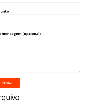
sunto
a mensagem (opcional)
rquivo