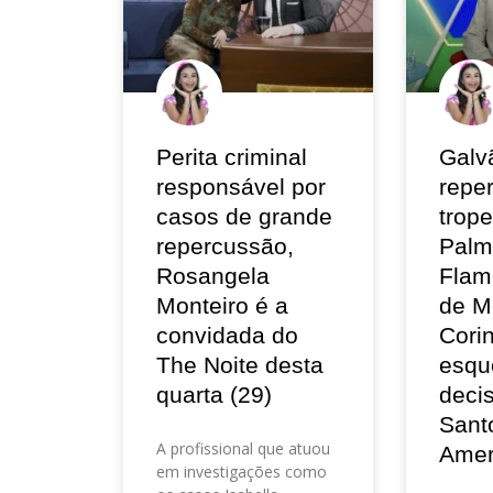
Perita criminal
Galv
responsável por
repe
casos de grande
trop
repercussão,
Palm
Rosangela
Flam
Monteiro é a
de M
convidada do
Corin
The Noite desta
esqu
quarta (29)
deci
Sant
A profissional que atuou
Amer
em investigações como