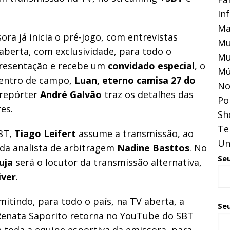
In
Ma
sora já inicia o pré-jogo, com entrevistas
Mu
 aberta, com exclusividade, para todo o
Mu
resentação e recebe um
convidado especial
, o
Mú
dentro de campo,
Luan, eterno camisa 27 do
No
 repórter
André Galvão
traz os detalhes das
Pol
es.
Sh
Te
SBT,
Tiago Leifert
assume a transmissão, ao
Un
da analista de arbitragem
Nadine Basttos
. No
Se
uja
será o locutor da transmissão alternativa,
iver
.
mitindo, para todo o país, na TV aberta, a
Seu
Renata Saporito retorna no YouTube do SBT