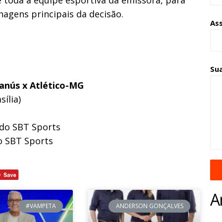
 toda a equipe esportiva da emissora, para
nagens principais da decisão.
As
Su
anús x Atlético-MG
ília)
do SBT Sports
o SBT Sports
A
#VAMPETA
ANDERSON GONÇALVES