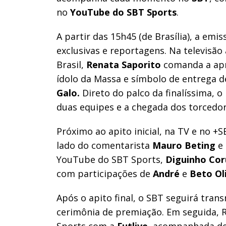
no
YouTube do SBT Sports
.
A partir das 15h45 (de Brasília), a emis
exclusivas e reportagens. Na televisão
Brasil,
Renata Saporito
comanda a ap
ídolo da Massa e símbolo de entrega 
Galo.
Direto do palco da finalíssima, o
duas equipes e a chegada dos torcedor
Próximo ao apito inicial, na TV e no +
lado do comentarista
Mauro Beting
e 
YouTube do SBT Sports,
Diguinho Cor
com participações de
André
e
Beto Ol
Após o apito final, o SBT seguirá trans
cerimônia de premiação. Em seguida, 