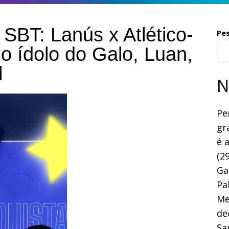
 SBT: Lanús x Atlético-
Pe
o ídolo do Galo, Luan,
l
N
Pe
gr
é 
(29
Ga
Pa
Me
de
Sa