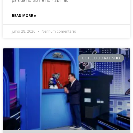
partida no SBT e no +SBT ao
READ MORE »
julho 28, 2026
Nenhum comentário
BOTECO DO RATINHO