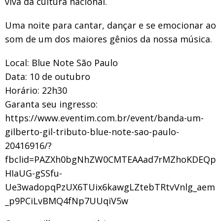
viva da cultura nacional.
Uma noite para cantar, dançar e se emocionar ao
som de um dos maiores gênios da nossa música.
Local: Blue Note São Paulo
Data: 10 de outubro
Horário: 22h30
Garanta seu ingresso:
https://www.eventim.com.br/event/banda-um-
gilberto-gil-tributo-blue-note-sao-paulo-
20416916/?
fbclid=PAZXh0bgNhZW0CMTEAAad7rMZhoKDEQp
HIaUG-gSSfu-
Ue3wadopqPzUX6TUix6kawgLZtebTRtvVnlg_aem
_p9PCiLvBMQ4fNp7UUqiV5w