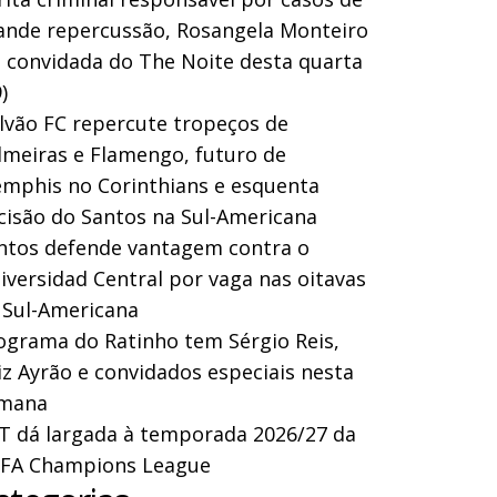
ande repercussão, Rosangela Monteiro
a convidada do The Noite desta quarta
)
lvão FC repercute tropeços de
lmeiras e Flamengo, futuro de
mphis no Corinthians e esquenta
cisão do Santos na Sul-Americana
ntos defende vantagem contra o
iversidad Central por vaga nas oitavas
 Sul-Americana
ograma do Ratinho tem Sérgio Reis,
iz Ayrão e convidados especiais nesta
mana
T dá largada à temporada 2026/27 da
FA Champions League