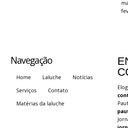
ma
fe
Navegação
E
C
Home
Laluche
Notícias
Elog
Serviços
Contato
con
Pau
Matérias da laluche
pau
Jorn
jor