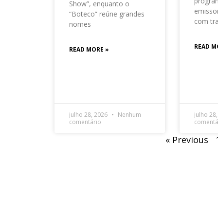
progra
Show”, enquanto o
emisso
“Boteco” reúne grandes
com tr
nomes
READ M
READ MORE »
julho 28, 2026
Nenhum
julho 28
comentário
comentá
« Previous