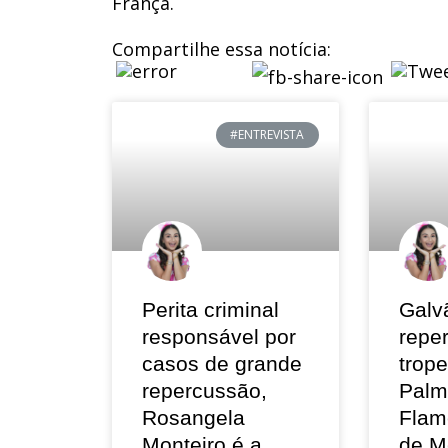
França.
Compartilhe essa notícia:
#ENTREVISTA
Perita criminal
Galv
responsável por
repe
casos de grande
trop
repercussão,
Palm
Rosangela
Flam
Monteiro é a
de M