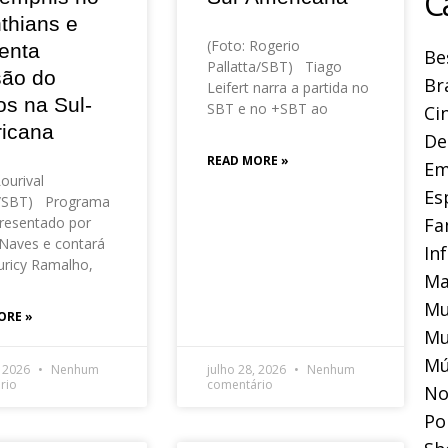
C
thians e
(Foto: Rogerio
enta
Be
Pallatta/SBT) Tiago
são do
Br
Leifert narra a partida no
os na Sul-
SBT e no +SBT ao
Ci
icana
De
READ MORE »
Em
Lourival
Es
o/SBT) Programa
Fa
resentado por
Naves e contará
In
ricy Ramalho,
Ma
Mu
ORE »
Mu
Mú
, 2026
Nenhum
julho 28, 2026
Nenhum
rio
comentário
No
Pol