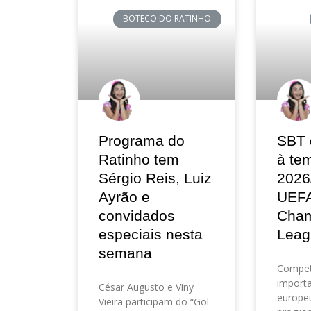
BOTECO DO RATINHO
Programa do
SBT 
Ratinho tem
à te
Sérgio Reis, Luiz
2026
Ayrão e
UEF
convidados
Cham
especiais nesta
Leag
semana
Compet
importa
César Augusto e Viny
europeu
Vieira participam do “Gol