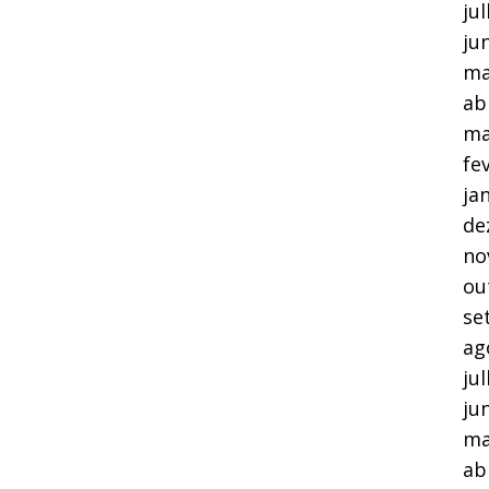
ju
ju
ma
ab
ma
fe
ja
de
no
ou
se
ag
ju
ju
ma
ab