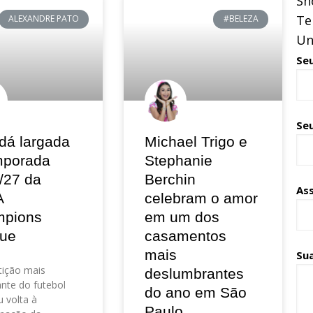
Sh
Te
ALEXANDRE PATO
#BELEZA
Un
Se
Seu
dá largada
Michael Trigo e
mporada
Stephanie
/27 da
Berchin
As
A
celebram o amor
pions
em um dos
ue
casamentos
mais
Su
ição mais
deslumbrantes
nte do futebol
do ano em São
 volta à
Paulo