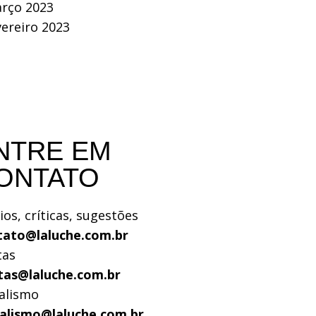
rço 2023
vereiro 2023
NTRE EM
ONTATO
ios, críticas, sugestões
tato@laluche.com.br
tas
tas@laluche.com.br
alismo
nalismo@laluche.com.br