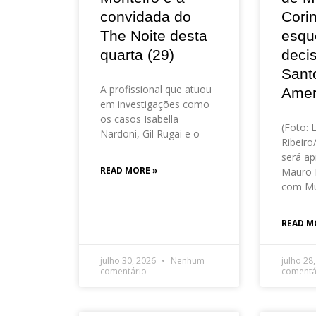
convidada do
Corin
The Noite desta
esqu
quarta (29)
deci
Sant
A profissional que atuou
Amer
em investigações como
os casos Isabella
(Foto: 
Nardoni, Gil Rugai e o
Ribeir
será ap
READ MORE »
Mauro 
com Mu
READ M
julho 30, 2026
Nenhum
julho 28
comentário
comentá