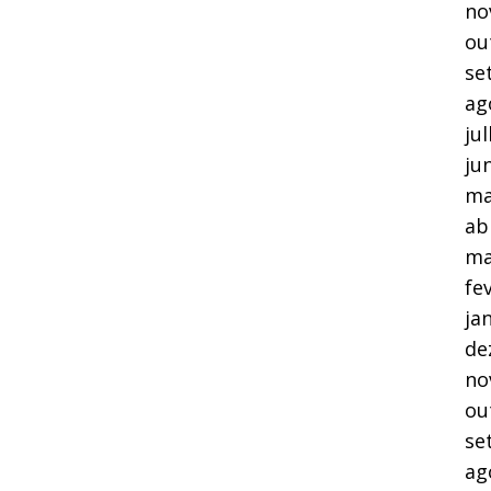
no
ou
se
ag
ju
ju
ma
ab
ma
fe
ja
de
no
ou
se
ag