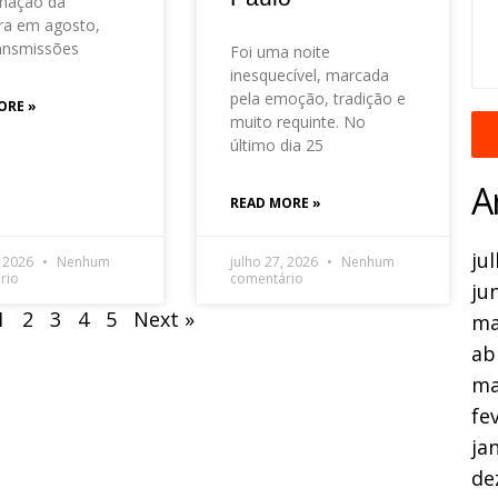
mação da
ra em agosto,
ansmissões
Foi uma noite
inesquecível, marcada
pela emoção, tradição e
ORE »
muito requinte. No
último dia 25
A
READ MORE »
ju
, 2026
Nenhum
julho 27, 2026
Nenhum
rio
comentário
ju
1
2
3
4
5
Next »
ma
ab
ma
fe
ja
de