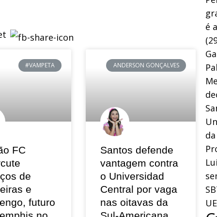
gr
é 
(29
Ga
#VAMPETA
ANDERSON GONÇALVES
Pa
Me
de
Sa
Un
da
Pr
ão FC
Santos defende
Lu
rcute
vantagem contra
se
eços de
o Universidad
SB
eiras e
Central por vaga
engo, futuro
nas oitavas da
UE
emphis no
Sul-Americana