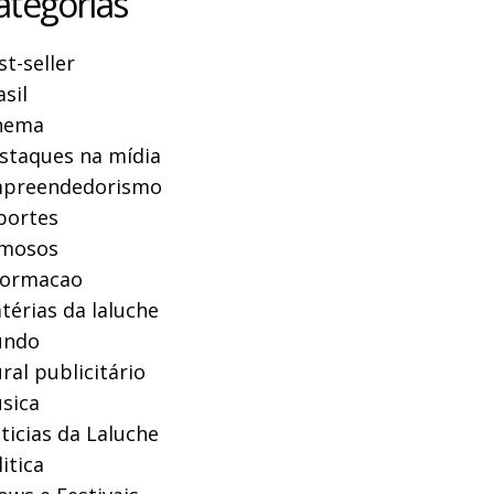
ategorias
st-seller
asil
nema
staques na mídia
preendedorismo
portes
mosos
formacao
térias da laluche
ndo
ral publicitário
sica
ticias da Laluche
itica