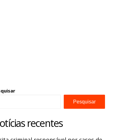
squisar
Pesquisar
otícias recentes
rita criminal responsável por casos de