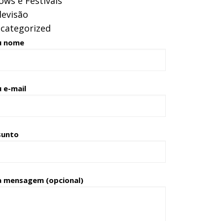
ows e Festivais
levisão
categorized
u nome
 e-mail
sunto
a mensagem (opcional)