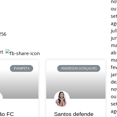
no
ou
se
ag
ju
256
ju
ma
ab
ma
fe
#VAMPETA
ANDERSON GONÇALVES
ja
de
no
ou
se
ag
ão FC
Santos defende