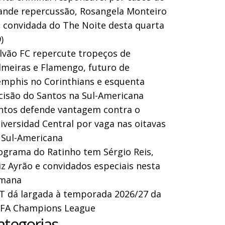
ande repercussão, Rosangela Monteiro
a convidada do The Noite desta quarta
)
lvão FC repercute tropeços de
lmeiras e Flamengo, futuro de
mphis no Corinthians e esquenta
cisão do Santos na Sul-Americana
ntos defende vantagem contra o
iversidad Central por vaga nas oitavas
 Sul-Americana
ograma do Ratinho tem Sérgio Reis,
iz Ayrão e convidados especiais nesta
mana
T dá largada à temporada 2026/27 da
FA Champions League
ategorias