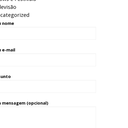
levisão
categorized
u nome
 e-mail
sunto
a mensagem (opcional)