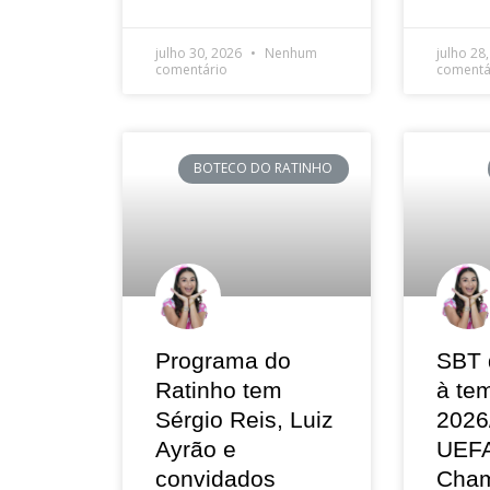
julho 30, 2026
Nenhum
julho 28
comentário
comentá
BOTECO DO RATINHO
Programa do
SBT 
Ratinho tem
à te
Sérgio Reis, Luiz
2026
Ayrão e
UEF
convidados
Cham