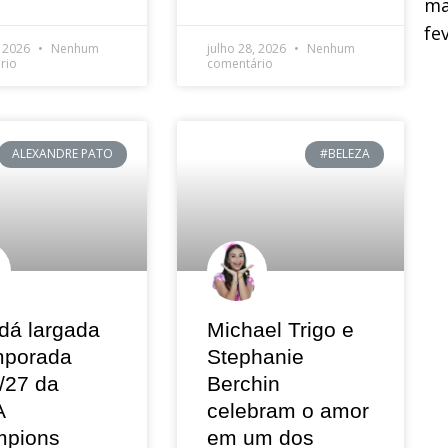
ma
fe
, 2026
Nenhum
julho 28, 2026
Nenhum
rio
comentário
ALEXANDRE PATO
#BELEZA
dá largada
Michael Trigo e
mporada
Stephanie
/27 da
Berchin
A
celebram o amor
pions
em um dos