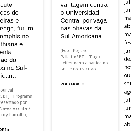
ju
rcute
vantagem contra
ju
eços de
o Universidad
ma
eiras e
Central por vaga
ab
engo, futuro
nas oitavas da
ma
emphis no
Sul-Americana
fe
thians e
ja
(Foto: Rogerio
enta
Pallatta/SBT) Tiago
de
são do
Leifert narra a partida no
no
os na Sul-
SBT e no +SBT ao
ou
icana
se
READ MORE »
Lourival
ag
o/SBT) Programa
ju
resentado por
ju
Naves e contará
ricy Ramalho,
ma
ab
ORE »