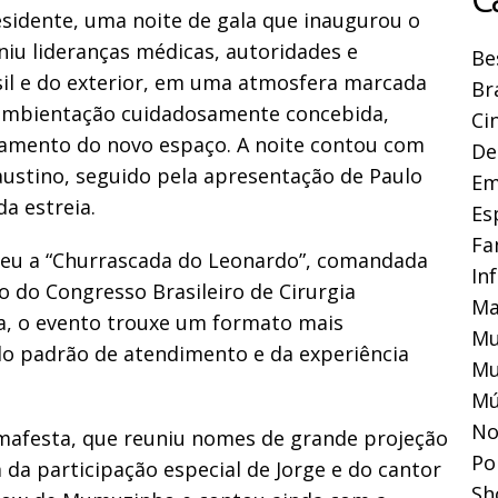
esidente, uma noite de gala que inaugurou o
niu lideranças médicas, autoridades e
Be
sil e do exterior, em uma atmosfera marcada
Br
e ambientação cuidadosamente concebida,
Ci
onamento do novo espaço. A noite contou com
De
ustino, seguido pela apresentação de Paulo
Em
a estreia.
Es
Fa
beu a “Churrascada do Leonardo”, comandada
In
 do Congresso Brasileiro de Cirurgia
Ma
a, o evento trouxe um formato mais
Mu
do padrão de atendimento e da experiência
Mu
Mú
No
afesta, que reuniu nomes de grande projeção
Pol
da participação especial de Jorge e do cantor
Sh