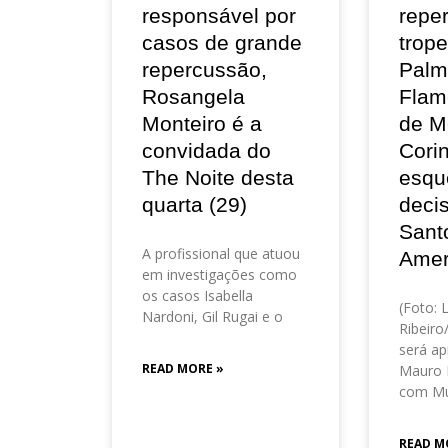
responsável por
repe
casos de grande
trop
repercussão,
Palm
Rosangela
Flam
Monteiro é a
de M
convidada do
Corin
The Noite desta
esqu
quarta (29)
deci
Sant
A profissional que atuou
Amer
em investigações como
os casos Isabella
(Foto: 
Nardoni, Gil Rugai e o
Ribeir
será ap
READ MORE »
Mauro 
com Mu
READ M