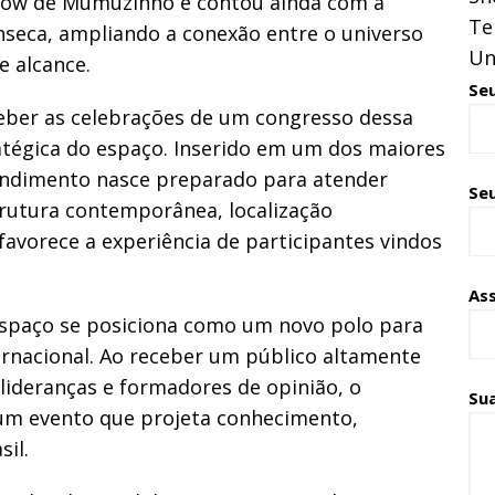
 show de Mumuzinho e contou ainda com a
Te
onseca, ampliando a conexão entre o universo
Un
e alcance.
Se
ceber as celebrações de um congresso dessa
atégica do espaço. Inserido em um dos maiores
endimento nasce preparado para atender
Seu
trutura contemporânea, localização
 favorece a experiência de participantes vindos
As
 espaço se posiciona como um novo polo para
ternacional. Ao receber um público altamente
 lideranças e formadores de opinião, o
Su
 um evento que projeta conhecimento,
il.