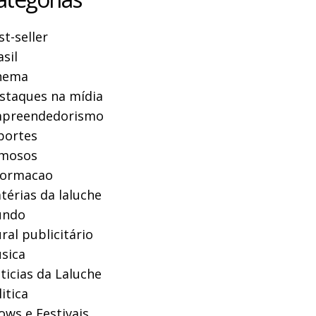
st-seller
asil
nema
staques na mídia
preendedorismo
portes
mosos
formacao
térias da laluche
ndo
ral publicitário
sica
ticias da Laluche
itica
ows e Festivais