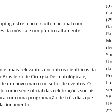
gr
é 
(29
ping estreia no circuito nacional com
Ga
s da música e um público altamente
Pa
Me
de
Sa
Un
da
dos mais relevantes encontros científicos da
Pr
 Brasileiro de Cirurgia Dermatológica e,
Lu
 de um novo marco no setor de eventos. O
se
o como sede oficial das celebrações sociais
SB
ura com uma programação de três dias que
UE
elacionamento.
C