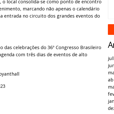
 o local consolida-se como ponto de encontro
etenimento, marcando não apenas o calendário
 entrada no circuito dos grandes eventos do
A
o das celebrações do 36º Congresso Brasileiro
agenda com três dias de eventos de alto
ju
ju
ma
oyanthall
ab
023
ma
fe
ja
de