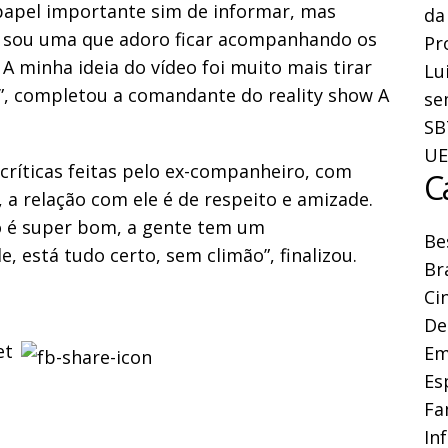
papel importante sim de informar, mas
da
u sou uma que adoro ficar acompanhando os
Pr
 A minha ideia do vídeo foi muito mais tirar
Lu
”, completou a comandante do reality show A
se
SB
UE
 críticas feitas pelo ex-companheiro, com
C
 a relação com ele é de respeito e amizade.
 é super bom, a gente tem um
Be
, está tudo certo, sem climão”, finalizou.
Br
Ci
De
Em
Es
Fa
In