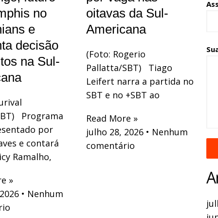
As
mphis no
oitavas da Sul-
hians e
Americana
ta decisão
Su
(Foto: Rogerio
tos na Sul-
Pallatta/SBT) Tiago
cana
Leifert narra a partida no
SBT e no +SBT ao
urival
/SBT) Programa
Read More »
esentado por
julho 28, 2026
Nenhum
ves e contará
comentário
cy Ramalho,
A
e »
 2026
Nenhum
ju
rio
ju