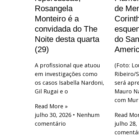
Rosangela
de Me
Monteiro é a
Corint
convidada do The
esquen
Noite desta quarta
do San
(29)
Ameri
A profissional que atuou
(Foto: Lo
em investigações como
Ribeiro
os casos Isabella Nardoni,
será apr
Gil Rugai e o
Mauro Na
com Muri
Read More »
julho 30, 2026
Nenhum
Read Mor
comentário
julho 28,
comentá