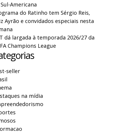
 Sul-Americana
ograma do Ratinho tem Sérgio Reis,
iz Ayrão e convidados especiais nesta
mana
T dá largada à temporada 2026/27 da
FA Champions League
ategorias
st-seller
asil
nema
staques na mídia
preendedorismo
portes
mosos
formacao