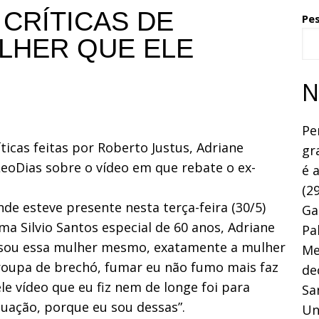
CRÍTICAS DE
Pe
ULHER QUE ELE
N
Pe
ticas feitas por Roberto Justus, Adriane
gr
LeoDias sobre o vídeo em que rebate o ex-
é 
(29
de esteve presente nesta terça-feira (30/5)
Ga
a Silvio Santos especial de 60 anos, Adriane
Pa
 sou essa mulher mesmo, exatamente a mulher
Me
o roupa de brechó, fumar eu não fumo mais faz
de
le vídeo que eu fiz nem de longe foi para
Sa
ituação, porque eu sou dessas”.
Un