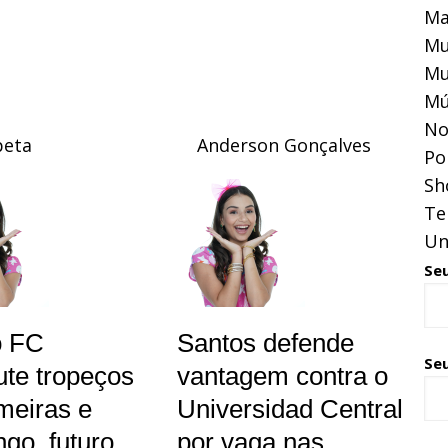
Ma
Mu
Mu
Mú
No
eta
Anderson Gonçalves
Pol
Sh
Te
Un
Se
o FC
Santos defende
Seu
ute tropeços
vantagem contra o
meiras e
Universidad Central
go, futuro
por vaga nas