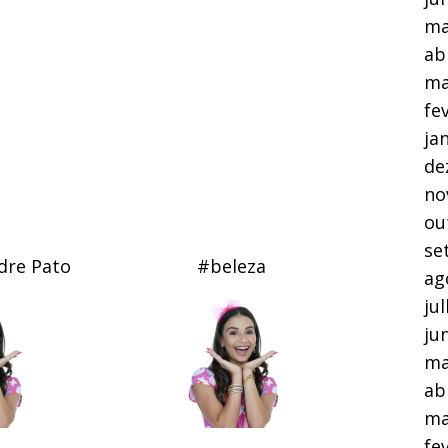
ma
ab
ma
fe
ja
de
no
ou
se
dre Pato
#beleza
ag
ju
ju
ma
ab
ma
fe