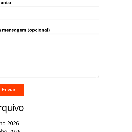
sunto
a mensagem (opcional)
rquivo
lho 2026
nho 2026