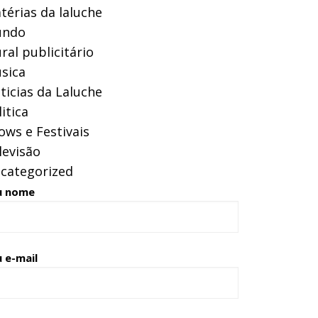
térias da laluche
ndo
ral publicitário
sica
ticias da Laluche
itica
ows e Festivais
levisão
categorized
u nome
 e-mail