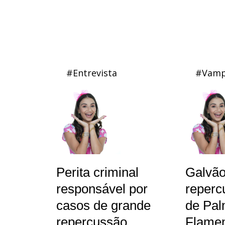
#Entrevista
#Vamp
Perita criminal
Galvã
responsável por
reperc
casos de grande
de Pal
repercussão,
Flamen