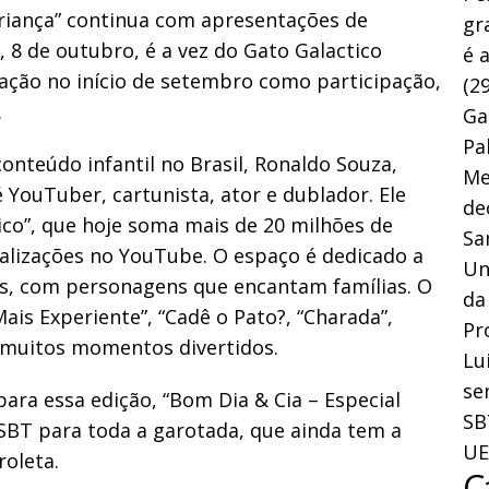
Criança” continua com apresentações de
gr
, 8 de outubro, é a vez do Gato Galactico
é 
ração no início de setembro como participação,
(29
.
Ga
Pa
nteúdo infantil no Brasil, Ronaldo Souza,
Me
 YouTuber, cartunista, ator e dublador. Ele
de
ico”, que hoje soma mais de 20 milhões de
Sa
sualizações no YouTube. O espaço é dedicado a
Un
s, com personagens que encantam famílias. O
da
ais Experiente”, “Cadê o Pato?, “Charada”,
Pr
a muitos momentos divertidos.
Lu
se
ara essa edição, “Bom Dia & Cia – Especial
SB
SBT para toda a garotada, que ainda tem a
UE
roleta.
C