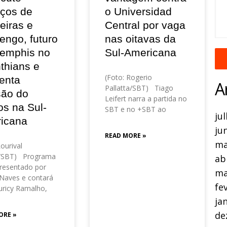
eços de
o Universidad
eiras e
Central por vaga
engo, futuro
nas oitavas da
emphis no
Sul-Americana
thians e
(Foto: Rogerio
enta
A
Pallatta/SBT) Tiago
são do
Leifert narra a partida no
os na Sul-
SBT e no +SBT ao
ju
icana
ju
READ MORE »
ma
Lourival
o/SBT) Programa
ab
resentado por
ma
Naves e contará
fe
ricy Ramalho,
ja
de
ORE »