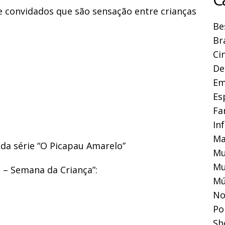
e convidados que são sensação entre crianças
Be
Br
Ci
De
Em
Es
Fa
In
Ma
, da série “O Picapau Amarelo”
Mu
Mu
 – Semana da Criança”:
Mú
No
Pol
Sh