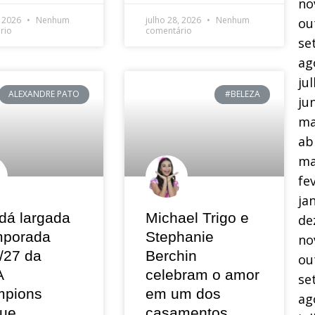
no
, 2026
Nenhum
julho 28, 2026
Nenhum
ou
rio
comentário
se
ag
ju
ALEXANDRE PATO
#BELEZA
ju
ma
ab
ma
fe
ja
dá largada
Michael Trigo e
de
mporada
Stephanie
no
/27 da
Berchin
ou
A
celebram o amor
se
pions
em um dos
ag
ue
casamentos