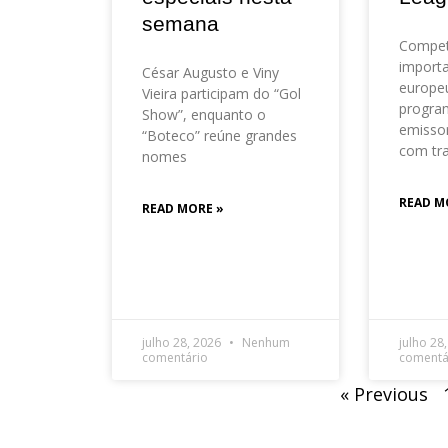
semana
Compet
importa
César Augusto e Viny
europeu
Vieira participam do “Gol
progra
Show”, enquanto o
emisso
“Boteco” reúne grandes
com tr
nomes
READ M
READ MORE »
julho 28, 2026
Nenhum
julho 28
comentário
comentá
« Previous