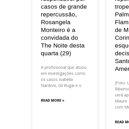
casos de grande
trop
repercussão,
Palm
Rosangela
Flam
Monteiro é a
de M
convidada do
Corin
The Noite desta
esqu
quarta (29)
deci
Sant
A profissional que atuou
Amer
em investigações como
os casos Isabella
(Foto: 
Nardoni, Gil Rugai e o
Ribeir
será ap
READ MORE »
Mauro 
com Mu
READ M