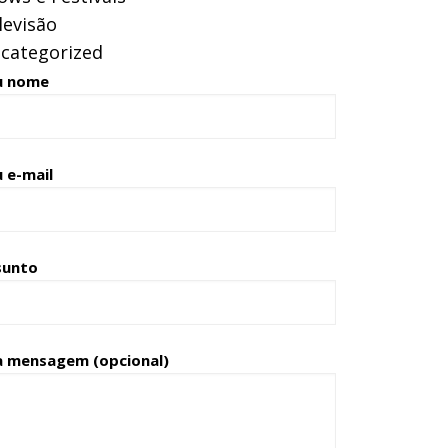
levisão
categorized
u nome
 e-mail
sunto
a mensagem (opcional)