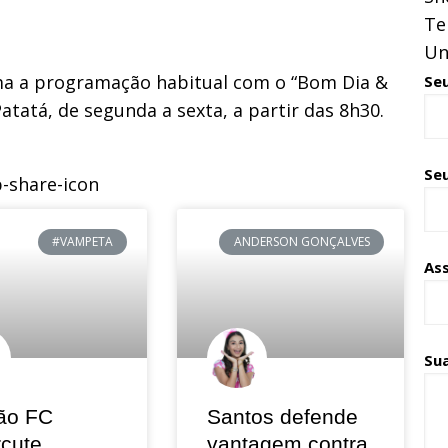
Te
Un
oma a programação habitual com o “Bom Dia &
Se
atatá, de segunda a sexta, a partir das 8h30.
Seu
#VAMPETA
ANDERSON GONÇALVES
As
Su
ão FC
Santos defende
rcute
vantagem contra