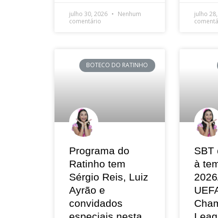
julho 30, 2026
Nenhum
julho 28
comentário
comentá
BOTECO DO RATINHO
Programa do
SBT 
Ratinho tem
à te
Sérgio Reis, Luiz
2026
Ayrão e
UEF
convidados
Cham
especiais nesta
Leag