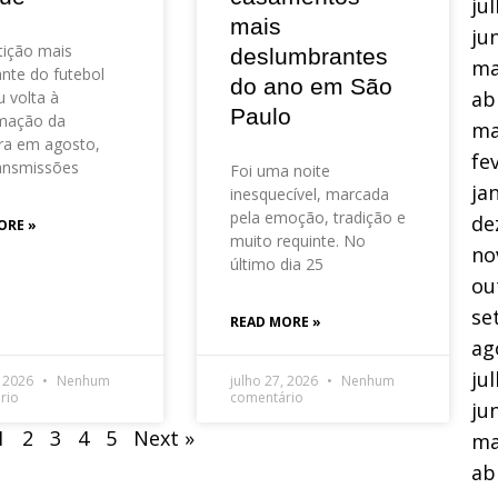
ju
mais
ju
ição mais
deslumbrantes
ma
nte do futebol
do ano em São
ab
 volta à
Paulo
mação da
ma
ra em agosto,
fe
ansmissões
Foi uma noite
ja
inesquecível, marcada
pela emoção, tradição e
de
ORE »
muito requinte. No
no
último dia 25
ou
se
READ MORE »
ag
ju
, 2026
Nenhum
julho 27, 2026
Nenhum
rio
comentário
ju
1
2
3
4
5
Next »
ma
ab