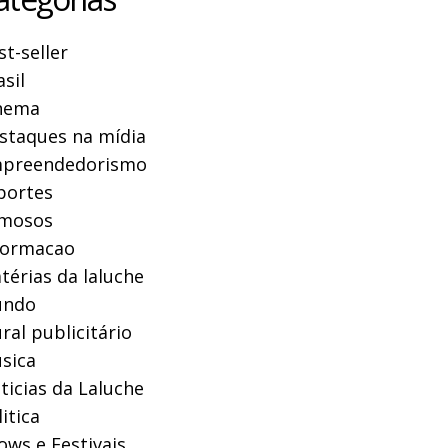
st-seller
asil
nema
staques na mídia
preendedorismo
portes
mosos
formacao
térias da laluche
ndo
ral publicitário
sica
ticias da Laluche
itica
ows e Festivais