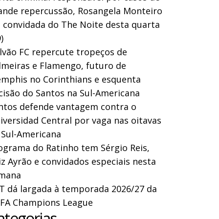
ande repercussão, Rosangela Monteiro
a convidada do The Noite desta quarta
)
lvão FC repercute tropeços de
lmeiras e Flamengo, futuro de
mphis no Corinthians e esquenta
cisão do Santos na Sul-Americana
ntos defende vantagem contra o
iversidad Central por vaga nas oitavas
 Sul-Americana
ograma do Ratinho tem Sérgio Reis,
iz Ayrão e convidados especiais nesta
mana
T dá largada à temporada 2026/27 da
FA Champions League
ategorias