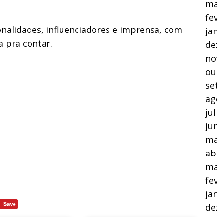
ma
fe
onalidades, influenciadores e imprensa, com
ja
a pra contar.
de
no
ou
se
ag
ju
ju
ma
ab
ma
fe
ja
de