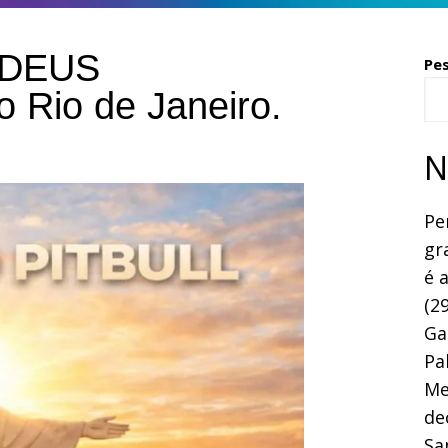
“DEUS
Pe
Rio de Janeiro.
N
Pe
gr
é 
(29
Ga
Pa
Me
de
Sa