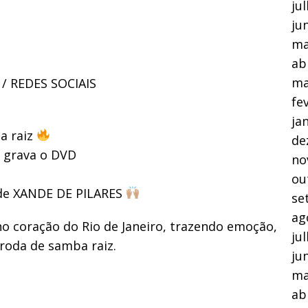
ju
ju
ma
ab
ma
 REDES SOCIAIS
fe
ja
a raiz
de
l grava o DVD
no
ou
 de XANDE DE PILARES
se
ag
 coração do Rio de Janeiro, trazendo emoção,
ju
 roda de samba raiz.
ju
ma
ab