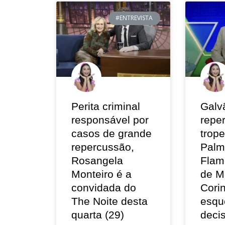
#ENTREVISTA
Perita criminal
Galv
responsável por
repe
casos de grande
trop
repercussão,
Palm
Rosangela
Flam
Monteiro é a
de M
convidada do
Corin
The Noite desta
esqu
quarta (29)
deci