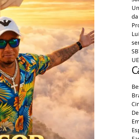
Un
da
Pr
Lu
se
SB
UE
C
Be
Br
Ci
De
Em
Es
Fa