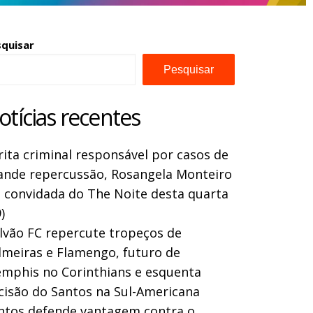
squisar
Pesquisar
otícias recentes
rita criminal responsável por casos de
ande repercussão, Rosangela Monteiro
a convidada do The Noite desta quarta
)
lvão FC repercute tropeços de
lmeiras e Flamengo, futuro de
mphis no Corinthians e esquenta
cisão do Santos na Sul-Americana
ntos defende vantagem contra o