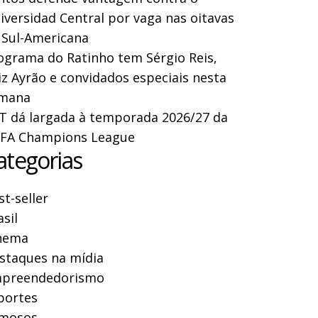
iversidad Central por vaga nas oitavas
 Sul-Americana
ograma do Ratinho tem Sérgio Reis,
iz Ayrão e convidados especiais nesta
mana
T dá largada à temporada 2026/27 da
FA Champions League
ategorias
st-seller
asil
nema
staques na mídia
preendedorismo
portes
mosos