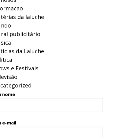
formacao
térias da laluche
ndo
ral publicitário
sica
ticias da Laluche
itica
ows e Festivais
levisão
categorized
u nome
 e-mail