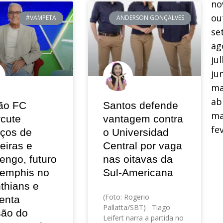
no
ou
#VAMPETA
ANDERSON GONÇALVES
se
ag
ju
ju
ma
ab
ão FC
Santos defende
ma
rcute
vantagem contra
fe
eços de
o Universidad
eiras e
Central por vaga
engo, futuro
nas oitavas da
emphis no
Sul-Americana
thians e
(Foto: Rogerio
enta
Pallatta/SBT) Tiago
são do
Leifert narra a partida no