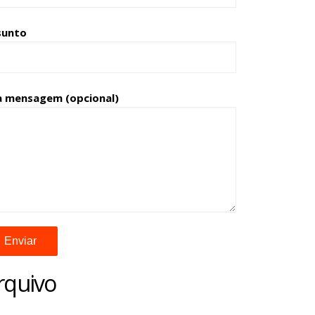
sunto
a mensagem (opcional)
rquivo