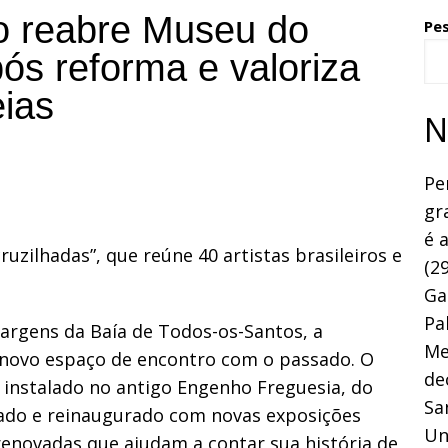
do reabre Museu do
Pe
ós reforma e valoriza
ias
N
Pe
gr
é 
uzilhadas”, que reúne 40 artistas brasileiros e
(29
Ga
Pa
argens da Baía de Todos-os-Santos, a
Me
 novo espaço de encontro com o passado. O
de
instalado no antigo Engenho Freguesia, do
Sa
rado e reinaugurado com novas exposições
Un
 renovadas que ajudam a contar sua história de