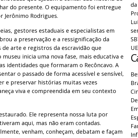
da
olhar do presente. O equipamento foi entregue
Pr
or Jerônimo Rodrigues.
Lu
ias, gestores estaduais e especialistas em
se
ou a preservação e a ressignificação da
SB
 de arte e registros da escravidão que
UE
C
o museu inicia uma nova fase, mais educativa e
das identidades que formaram o Recôncavo. A
entar o passado de forma acessível e sensível,
Be
r e preservar histórias muitas vezes
Br
aneça viva e compreendida em seu contexto
Ci
De
Em
staurado. Ele representa nossa luta por
Es
stiveram aqui, mas não eram contadas.
Fa
almente, venham, conheçam, debatam e façam
In