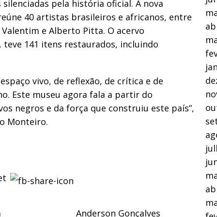
ilenciadas pela história oficial. A nova
ma
úne 40 artistas brasileiros e africanos, entre
ab
 Valentim e Alberto Pitta. O acervo
ma
teve 141 itens restaurados, incluindo
fe
ja
de
paço vivo, de reflexão, de crítica e de
no
. Este museu agora fala a partir do
ou
os negros e da força que construiu este país”,
se
no Monteiro.
ag
ju
ju
ma
ab
ma
a
Anderson Gonçalves
fe