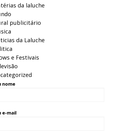
térias da laluche
ndo
ral publicitário
sica
ticias da Laluche
itica
ows e Festivais
levisão
categorized
u nome
 e-mail