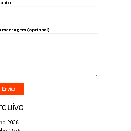
sunto
a mensagem (opcional)
rquivo
lho 2026
nho 2026