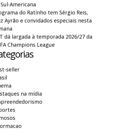
 Sul-Americana
ograma do Ratinho tem Sérgio Reis,
iz Ayrão e convidados especiais nesta
mana
T dá largada à temporada 2026/27 da
FA Champions League
ategorias
st-seller
asil
nema
staques na mídia
preendedorismo
portes
mosos
formacao