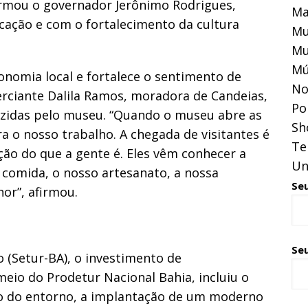
firmou o governador Jerônimo Rodrigues,
Ma
ação e com o fortalecimento da cultura
Mu
Mu
Mú
omia local e fortalece o sentimento de
No
ciante Dalila Ramos, moradora de Candeias,
Pol
zidas pelo museu. “Quando o museu abre as
Sh
a o nosso trabalho. A chegada de visitantes é
Te
ção do que a gente é. Eles vêm conhecer a
Un
 comida, o nosso artesanato, a nossa
Se
or”, afirmou.
Seu
 (Setur-BA), o investimento de
io do Prodetur Nacional Bahia, incluiu o
ção do entorno, a implantação de um moderno