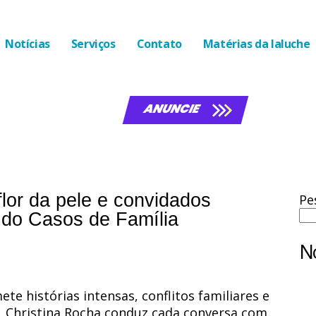
Notícias
Serviços
Contato
Matérias da laluche
ANUNCIE
flor da pele e convidados
Pe
 do Casos de Família
No
e histórias intensas, conflitos familiares e
. Christina Rocha conduz cada conversa com