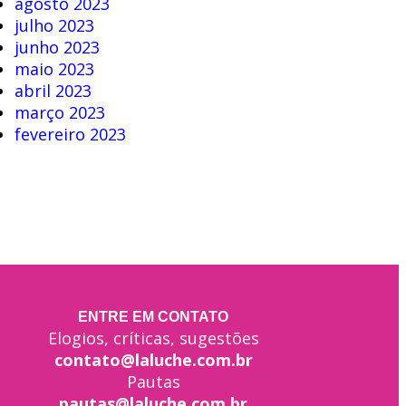
agosto 2023
julho 2023
junho 2023
maio 2023
abril 2023
março 2023
fevereiro 2023
ENTRE EM CONTATO
Elogios, críticas, sugestões
contato@laluche.com.br
Pautas
pautas@laluche.com.br