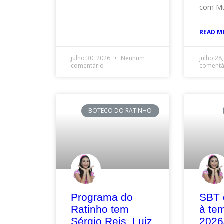
com Mu
READ M
julho 30, 2026
Nenhum
julho 28
comentário
comentá
BOTECO DO RATINHO
Programa do
SBT 
Ratinho tem
à te
Sérgio Reis, Luiz
2026