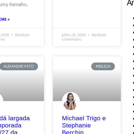
Ar
ricy Ramalho,
ORE »
, 2026
Nenhum
julho 28, 2026
Nenhum
rio
comentário
ALEXANDRE PATO
#BELEZA
dá largada
Michael Trigo e
mporada
Stephanie
/27 da
Berchin