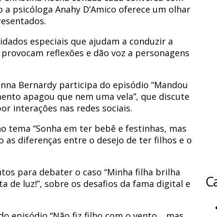
o a psicóloga Anahy D’Amico oferece um olhar
resentados.
idados especiais que ajudam a conduzir a
, provocam reflexões e dão voz a personagens
unna Bernardy participa do episódio “Mandou
mento apagou que nem uma vela”, que discute
r interações nas redes sociais.
 no tema “Sonha em ter bebê e festinhas, mas
as diferenças entre o desejo de ter filhos e o
ntos para debater o caso “Minha filha brilha
Ca
 de luz!”, sobre os desafios da fama digital e
pa do episódio “Não fiz filho com o vento… mas