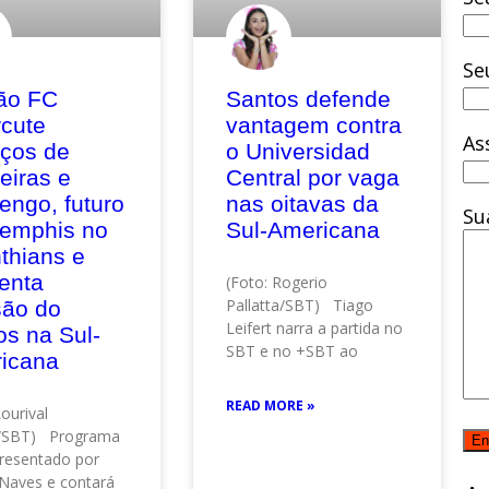
Se
ão FC
Santos defende
rcute
vantagem contra
As
eços de
o Universidad
eiras e
Central por vaga
engo, futuro
nas oitavas da
Su
emphis no
Sul-Americana
thians e
enta
(Foto: Rogerio
Pallatta/SBT) Tiago
são do
Leifert narra a partida no
os na Sul-
SBT e no +SBT ao
icana
READ MORE »
Lourival
o/SBT) Programa
resentado por
Naves e contará