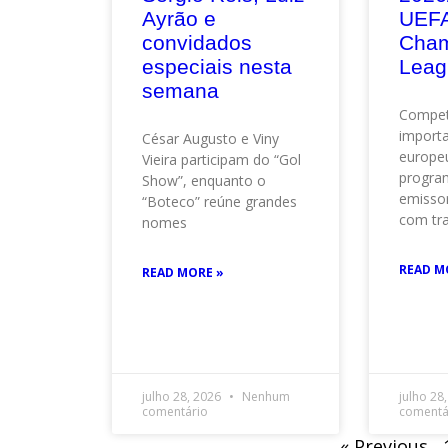
Ayrão e
UEF
convidados
Cham
especiais nesta
Leag
semana
Compet
importa
César Augusto e Viny
europeu
Vieira participam do “Gol
progra
Show”, enquanto o
emisso
“Boteco” reúne grandes
com tr
nomes
READ M
READ MORE »
julho 28, 2026
Nenhum
julho 28
comentário
comentá
« Previous