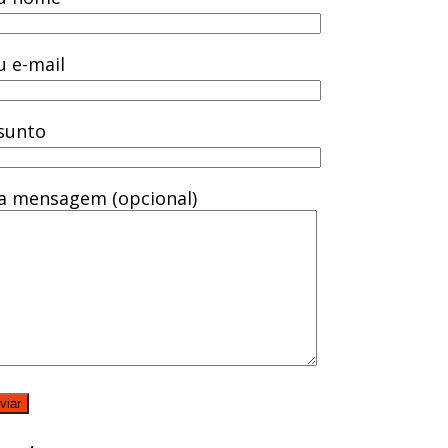
u e-mail
sunto
a mensagem (opcional)