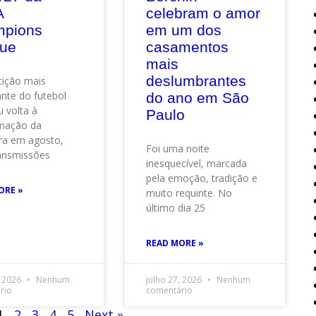
A
celebram o amor
pions
em um dos
ue
casamentos
mais
deslumbrantes
ição mais
nte do futebol
do ano em São
 volta à
Paulo
mação da
ra em agosto,
Foi uma noite
ansmissões
inesquecível, marcada
pela emoção, tradição e
ORE »
muito requinte. No
último dia 25
READ MORE »
, 2026
Nenhum
julho 27, 2026
Nenhum
rio
comentário
1
2
3
4
5
Next »