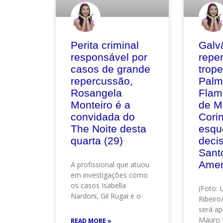
Perita criminal
Galv
responsável por
repe
casos de grande
trop
repercussão,
Palm
Rosangela
Flam
Monteiro é a
de M
convidada do
Corin
The Noite desta
esqu
quarta (29)
deci
Sant
Amer
A profissional que atuou
em investigações como
os casos Isabella
(Foto: 
Nardoni, Gil Rugai e o
Ribeir
será ap
Mauro 
READ MORE »