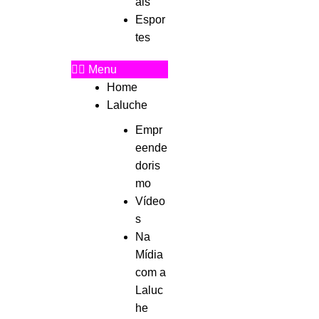
ais
Espor
tes
Menu
Home
Laluche
Empr
eende
doris
mo
Vídeo
s
Na
Mídia
com a
Laluc
he