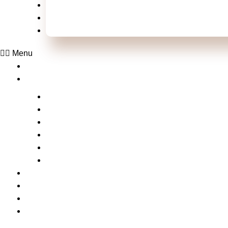
Televisão
Shows e Festivais
Esportes
Menu
Home
Laluche
Empreendedorismo
Vídeos
Na Mídia com a Laluche
Tv Laluche
Click nos famosos
Xou da laluche
Notícias
Serviços
Contato
Matérias da laluche