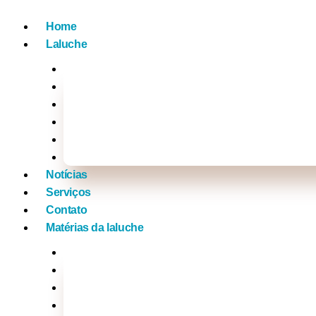
Home
Laluche
Empreendedorismo
Vídeos
Na Mídia com a Laluche
Tv Laluche
Click nos famosos
Xou da laluche
Notícias
Serviços
Contato
Matérias da laluche
Brasil
Mundo
Música
Politica