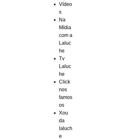
Vídeo
s
Na
Mídia
com a
Laluc
he
Tv
Laluc
he
Click
nos
famos
os
Xou
da
laluch
e