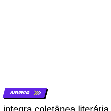
ANUNCIE
integra coletânea literária 