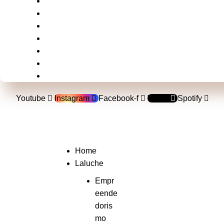
Brasil
Mundo
Música
Politica
Televisão
Shows e Festivais
Esportes
Youtube
Instagram
Facebook-f
Tiktok
Spotify
Home
Laluche
Empr
eende
doris
mo