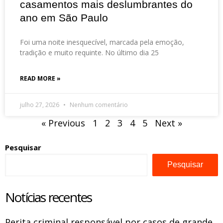
casamentos mais deslumbrantes do
ano em São Paulo
Foi uma noite inesquecível, marcada pela emoção,
tradição e muito requinte. No último dia 25
READ MORE »
julho 27, 2026
Nenhum comentário
« Previous
1
2
3
4
5
Next »
Pesquisar
Pesquisar
Notícias recentes
Perita criminal responsável por casos de grande