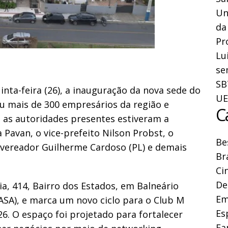
Un
da
Pr
Lu
se
SB
nta-feira (26), a inauguração da nova sede do
UE
u mais de 300 empresários da região e
C
e as autoridades presentes estiveram a
 Pavan, o vice-prefeito Nilson Probst, o
Be
 vereador Guilherme Cardoso (PL) e demais
Br
Ci
De
ia, 414, Bairro dos Estados, em Balneário
Em
SA), e marca um novo ciclo para o Club M
Es
6. O espaço foi projetado para fortalecer
Fa