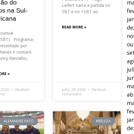
ma
são do
Leifert narra a partida no
os na Sul-
fe
SBT e no +SBT ao
icana
ja
de
READ MORE »
Lourival
no
o/SBT) Programa
ou
resentado por
se
Naves e contará
ricy Ramalho,
ag
ju
ORE »
ju
ma
, 2026
Nenhum
julho 28, 2026
Nenhum
ab
rio
comentário
ma
fe
ja
ALEXANDRE PATO
#BELEZA
de