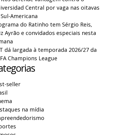
iversidad Central por vaga nas oitavas
 Sul-Americana
ograma do Ratinho tem Sérgio Reis,
iz Ayrão e convidados especiais nesta
mana
T dá largada à temporada 2026/27 da
FA Champions League
ategorias
st-seller
asil
nema
staques na mídia
preendedorismo
portes
mosos