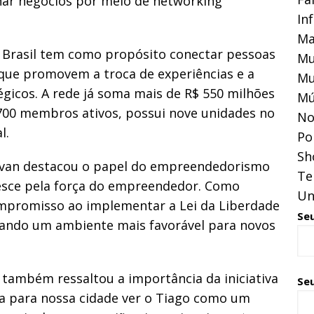
nar negócios por meio de networking
In
Ma
 Brasil tem como propósito conectar pessoas
Mu
que promovem a troca de experiências e a
Mu
gicos. A rede já soma mais de R$ 550 milhões
Mú
700 membros ativos, possui nove unidades no
No
l.
Pol
Sh
 Pavan destacou o papel do empreendedorismo
Te
resce pela força do empreendedor. Como
Un
ompromisso ao implementar a Lei da Liberdade
Se
iando um ambiente mais favorável para novos
 também ressaltou a importância da iniciativa
Seu
ra para nossa cidade ver o Tiago como um