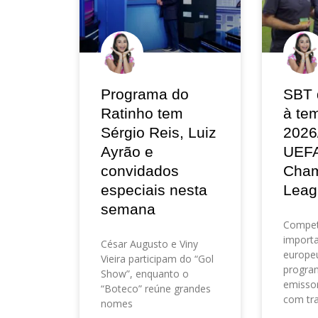
Programa do
SBT 
Ratinho tem
à te
Sérgio Reis, Luiz
2026
Ayrão e
UEF
convidados
Cham
especiais nesta
Leag
semana
Compet
importa
César Augusto e Viny
europeu
Vieira participam do “Gol
progra
Show”, enquanto o
emisso
“Boteco” reúne grandes
com tr
nomes