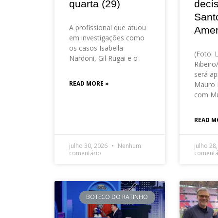
quarta (29)
deci
Sant
A profissional que atuou
Amer
em investigações como
os casos Isabella
(Foto: 
Nardoni, Gil Rugai e o
Ribeir
será ap
READ MORE »
Mauro 
com Mu
READ M
julho 30, 2026
Nenhum
julho 28
comentário
comentá
BOTECO DO RATINHO