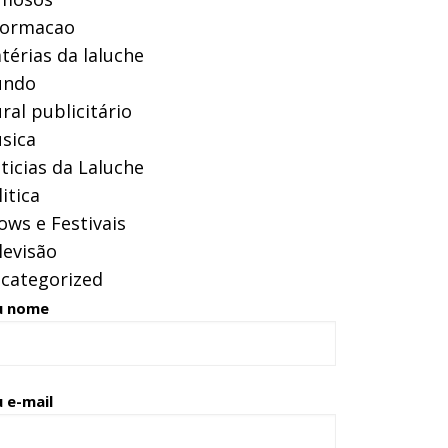
formacao
térias da laluche
ndo
ral publicitário
sica
ticias da Laluche
itica
ows e Festivais
levisão
categorized
u nome
 e-mail