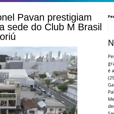
onel Pavan prestigiam
Pe
a sede do Club M Brasil
oriú
N
Pe
gr
é 
(29
Ga
Pa
Me
de
Sa