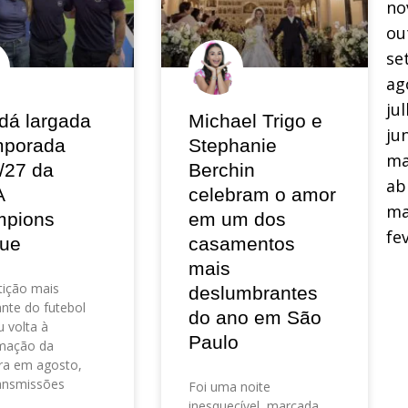
no
ou
se
ag
ju
dá largada
Michael Trigo e
ju
mporada
Stephanie
ma
/27 da
Berchin
ab
A
celebram o amor
ma
pions
em um dos
fe
ue
casamentos
mais
ição mais
deslumbrantes
nte do futebol
do ano em São
 volta à
Paulo
mação da
ra em agosto,
ansmissões
Foi uma noite
inesquecível, marcada