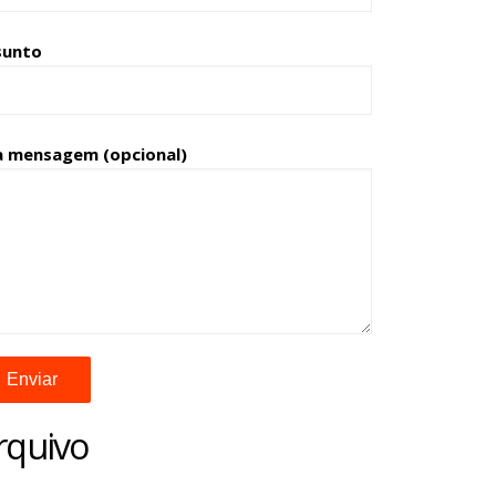
sunto
a mensagem (opcional)
rquivo