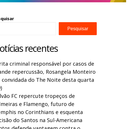
squisar
Pesquisar
otícias recentes
rita criminal responsável por casos de
ande repercussão, Rosangela Monteiro
a convidada do The Noite desta quarta
)
lvão FC repercute tropeços de
lmeiras e Flamengo, futuro de
mphis no Corinthians e esquenta
cisão do Santos na Sul-Americana
ntos defende vantagem contra o