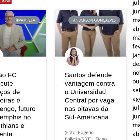
ju
ju
ma
#VAMPETA
ANDERSON GONÇALVES
ab
ma
fe
ja
de
no
ão FC
Santos defende
ou
rcute
vantagem contra
se
eços de
o Universidad
ag
eiras e
Central por vaga
ju
engo, futuro
nas oitavas da
ju
emphis no
Sul-Americana
ma
thians e
(Foto: Rogerio
ab
enta
Pallatta/SBT) Tiago