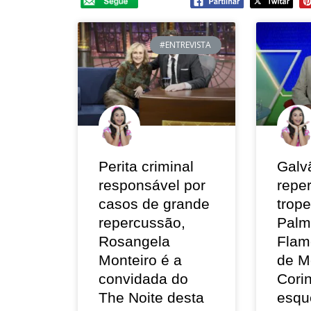
#ENTREVISTA
Perita criminal
Galv
responsável por
repe
casos de grande
trop
repercussão,
Palm
Rosangela
Flam
Monteiro é a
de M
convidada do
Corin
The Noite desta
esqu