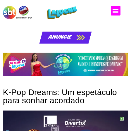
Matérias da laluche
ANUNCIE
K-Pop Dreams: Um espetáculo
para sonhar acordado