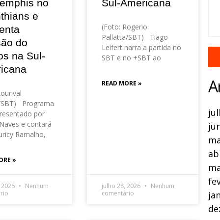
emphis no
Sul-Americana
thians e
(Foto: Rogerio
enta
Pallatta/SBT) Tiago
são do
Leifert narra a partida no
os na Sul-
SBT e no +SBT ao
icana
A
READ MORE »
Lourival
o/SBT) Programa
ju
resentado por
Naves e contará
ju
ricy Ramalho,
ma
ab
ORE »
ma
fe
, 2026
Nenhum
julho 28, 2026
Nenhum
ja
rio
comentário
de