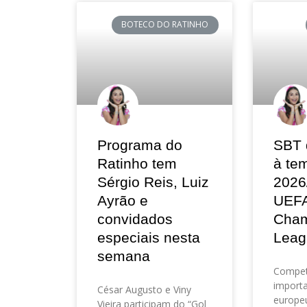
BOTECO DO RATINHO
Programa do
SBT 
Ratinho tem
à te
Sérgio Reis, Luiz
2026
Ayrão e
UEF
convidados
Cham
especiais nesta
Leag
semana
Compet
importa
César Augusto e Viny
europeu
Vieira participam do “Gol