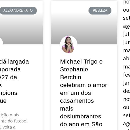
no
ou
ALEXANDRE PATO
#BELEZA
se
ag
ju
ju
ma
ab
dá largada
Michael Trigo e
ma
mporada
Stephanie
fe
/27 da
Berchin
ja
A
celebram o amor
de
pions
em um dos
no
ue
casamentos
ou
mais
se
ição mais
deslumbrantes
nte do futebol
ag
do ano em São
 volta à