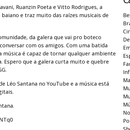
vani, Ruanzin Poeta e Vitto Rodrigues, a
baiano e traz muito das raízes musicais de
Be
Br
Ci
comunidade, da galera que vai pro boteco
De
 conversar com os amigos. Com uma batida
Em
 a música é capaz de tornar qualquer ambiente
Es
. Espero que a galera curta muito e quebre
Fa
GG.
In
Ma
al de Léo Santana no YouTube e a música está
Mu
itais.
Mu
Mú
ntana.
No
_NTq0
Pol
Sh