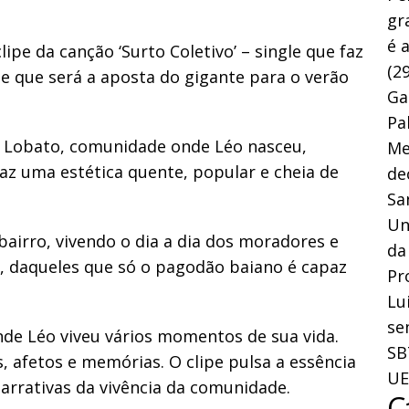
gr
é 
ipe da canção ‘Surto Coletivo’ – single que faz
(29
 e que será a aposta do gigante para o verão
Ga
Pa
 Lobato, comunidade onde Léo nasceu,
Me
traz uma estética quente, popular e cheia de
de
Sa
Un
 bairro, vivendo o dia a dia dos moradores e
da
’, daqueles que só o pagodão baiano é capaz
Pr
Lu
se
nde Léo viveu vários momentos de sua vida.
SB
, afetos e memórias. O clipe pulsa a essência
UE
narrativas da vivência da comunidade.
C