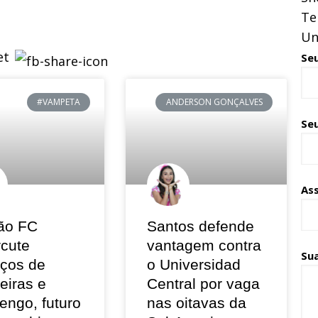
Te
Un
Se
#VAMPETA
ANDERSON GONÇALVES
Seu
As
ão FC
Santos defende
rcute
vantagem contra
Su
eços de
o Universidad
eiras e
Central por vaga
engo, futuro
nas oitavas da