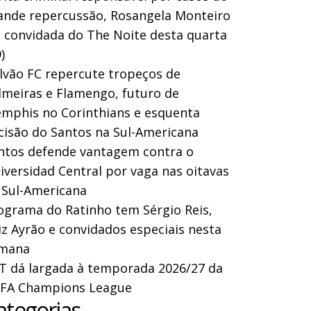
ande repercussão, Rosangela Monteiro
a convidada do The Noite desta quarta
)
lvão FC repercute tropeços de
lmeiras e Flamengo, futuro de
mphis no Corinthians e esquenta
cisão do Santos na Sul-Americana
ntos defende vantagem contra o
iversidad Central por vaga nas oitavas
 Sul-Americana
ograma do Ratinho tem Sérgio Reis,
iz Ayrão e convidados especiais nesta
mana
T dá largada à temporada 2026/27 da
FA Champions League
ategorias