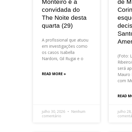
Monteiro é a
de M
convidada do
Corin
The Noite desta
esqu
quarta (29)
deci
Sant
A profissional que atuou
Amer
em investigações como
os casos Isabella
(Foto: 
Nardoni, Gil Rugai e o
Ribeir
será ap
READ MORE »
Mauro 
com Mu
READ M
julho 30, 2026
Nenhum
julho 28
comentário
comentá