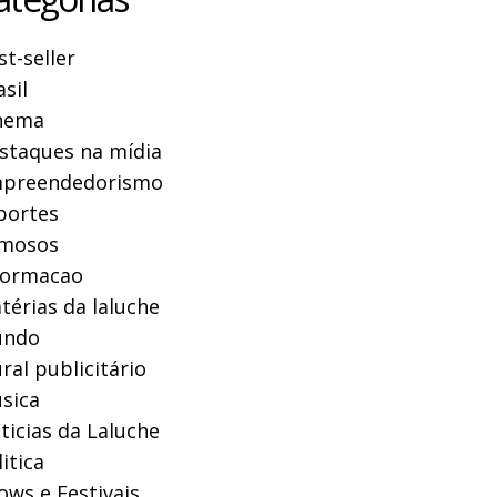
st-seller
asil
nema
staques na mídia
preendedorismo
portes
mosos
formacao
térias da laluche
ndo
ral publicitário
sica
ticias da Laluche
itica
ows e Festivais