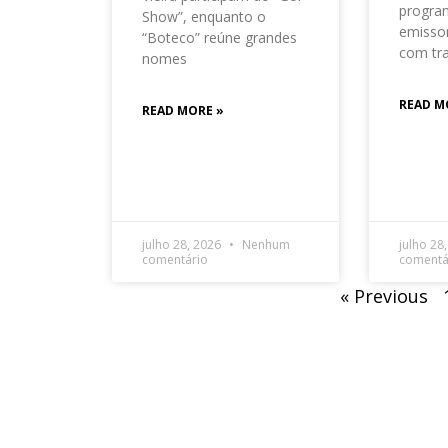
progra
Show”, enquanto o
emisso
“Boteco” reúne grandes
com tr
nomes
READ M
READ MORE »
julho 28, 2026
Nenhum
julho 28
comentário
comentá
« Previous