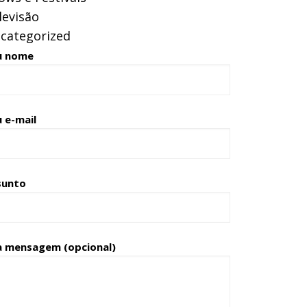
levisão
categorized
u nome
 e-mail
sunto
a mensagem (opcional)