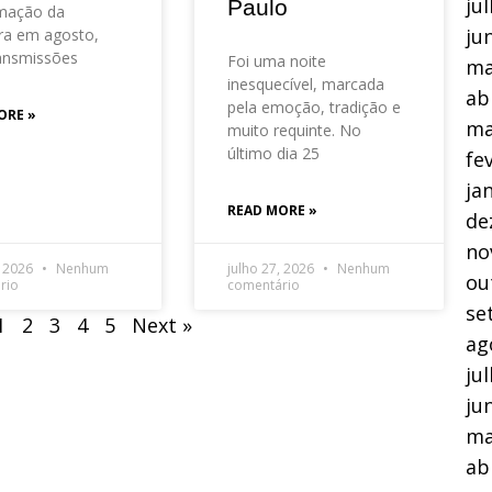
ju
Paulo
mação da
ju
ra em agosto,
ansmissões
Foi uma noite
ma
inesquecível, marcada
ab
pela emoção, tradição e
ORE »
ma
muito requinte. No
último dia 25
fe
ja
READ MORE »
de
no
, 2026
Nenhum
julho 27, 2026
Nenhum
ou
rio
comentário
se
1
2
3
4
5
Next »
ag
ju
ju
ma
ab