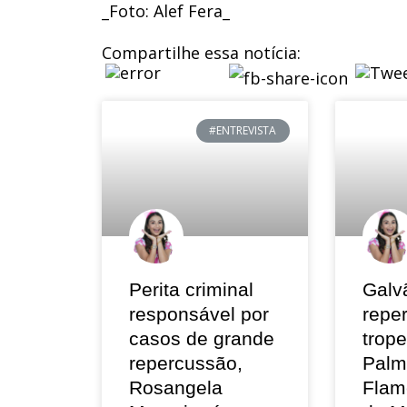
_Foto: Alef Fera_
Compartilhe essa notícia:
#ENTREVISTA
Perita criminal
Galv
responsável por
repe
casos de grande
trop
repercussão,
Palm
Rosangela
Flam