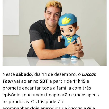
Neste
sábado
, dia 14 de dezembro, o
Luccas
Toon
vai ao ar no
SBT
a partir de
11h15
e
promete encantar toda a família com três
episódios que unem imaginação e mensagens
inspiradoras. Os fãs poderão
acompanhar
dois
episódios de
Luccas e Gi
e