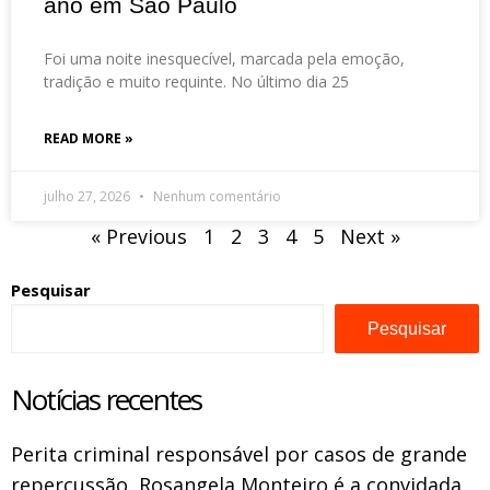
ano em São Paulo
Foi uma noite inesquecível, marcada pela emoção,
tradição e muito requinte. No último dia 25
READ MORE »
julho 27, 2026
Nenhum comentário
« Previous
1
2
3
4
5
Next »
Pesquisar
Pesquisar
Notícias recentes
Perita criminal responsável por casos de grande
repercussão, Rosangela Monteiro é a convidada