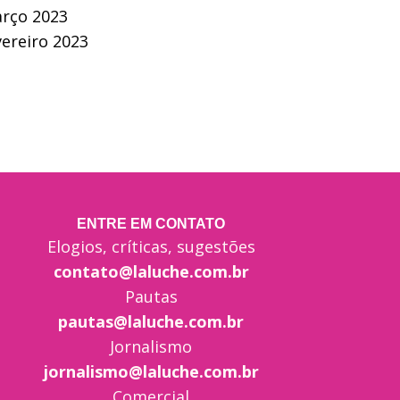
rço 2023
vereiro 2023
ENTRE EM CONTATO
Elogios, críticas, sugestões
contato@laluche.com.br
Pautas
pautas@laluche.com.br
Jornalismo
jornalismo@laluche.com.br
Comercial