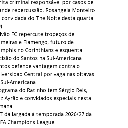
rita criminal responsável por casos de
ande repercussão, Rosangela Monteiro
a convidada do The Noite desta quarta
)
lvão FC repercute tropeços de
lmeiras e Flamengo, futuro de
mphis no Corinthians e esquenta
cisão do Santos na Sul-Americana
ntos defende vantagem contra o
iversidad Central por vaga nas oitavas
 Sul-Americana
ograma do Ratinho tem Sérgio Reis,
iz Ayrão e convidados especiais nesta
mana
T dá largada à temporada 2026/27 da
FA Champions League