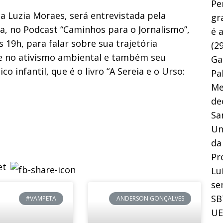
Pe
na Luzia Moraes, será entrevistada pela
gr
, no Podcast “Caminhos para o Jornalismo”,
é 
s 19h, para falar sobre sua trajetória
(29
a e no ativismo ambiental e também seu
Ga
co infantil, que é o livro “A Sereia e o Urso:
Pa
Me
de
Sa
Un
da
Pr
Lu
se
SB
#VAMPETA
ANDERSON GONÇALVES
UE