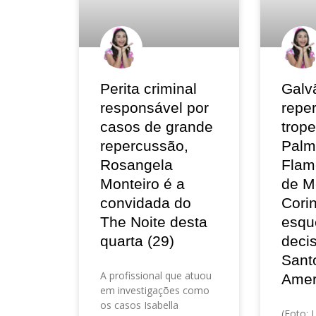
Perita criminal
Galv
responsável por
repe
casos de grande
trop
repercussão,
Palm
Rosangela
Flam
Monteiro é a
de M
convidada do
Corin
The Noite desta
esqu
quarta (29)
deci
Sant
A profissional que atuou
Amer
em investigações como
os casos Isabella
(Foto: 