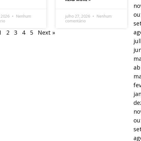
no
ou
, 2026
Nenhum
julho 27, 2026
Nenhum
rio
comentário
se
ag
1
2
3
4
5
Next »
ju
ju
ma
ab
ma
fe
ja
de
no
ou
se
ag