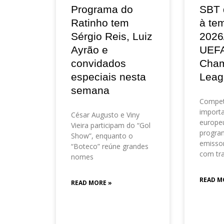
Programa do
SBT 
Ratinho tem
à te
Sérgio Reis, Luiz
2026
Ayrão e
UEF
convidados
Cham
especiais nesta
Leag
semana
Compet
importa
César Augusto e Viny
europeu
Vieira participam do “Gol
progra
Show”, enquanto o
emisso
“Boteco” reúne grandes
com tr
nomes
READ M
READ MORE »