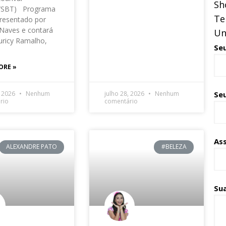
Sh
o/SBT) Programa
Te
resentado por
Naves e contará
Un
ricy Ramalho,
Se
ORE »
Seu
, 2026
Nenhum
julho 28, 2026
Nenhum
rio
comentário
As
ALEXANDRE PATO
#BELEZA
Su