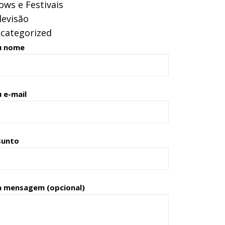
ows e Festivais
levisão
categorized
u nome
 e-mail
sunto
a mensagem (opcional)