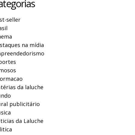
ategorias
st-seller
asil
nema
staques na mídia
preendedorismo
portes
mosos
formacao
térias da laluche
ndo
ral publicitário
sica
ticias da Laluche
itica