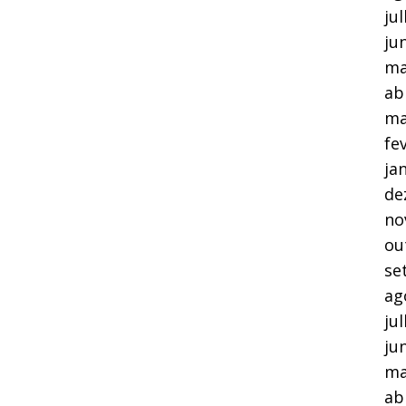
ju
ju
ma
ab
ma
fe
ja
de
no
ou
se
ag
ju
ju
ma
ab