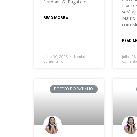
Nardoni, Gil Rugai e o
Ribeir
será ap
READ MORE »
Mauro 
com Mu
READ M
julho 30, 2026
Nenhum
julho 28
comentário
comentá
BOTECO DO RATINHO