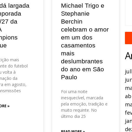
dá largada
Michael Trigo e
mporada
Stephanie
/27 da
Berchin
A
celebram o amor
pions
em um dos
ue
casamentos
A
mais
ição mais
deslumbrantes
nte do futebol
do ano em São
ju
 volta à
Paulo
mação da
ju
ra em agosto,
ma
ansmissões
Foi uma noite
ab
inesquecível, marcada
ma
pela emoção, tradição e
ORE »
muito requinte. No
fe
último dia 25
ja
de
READ MORE »