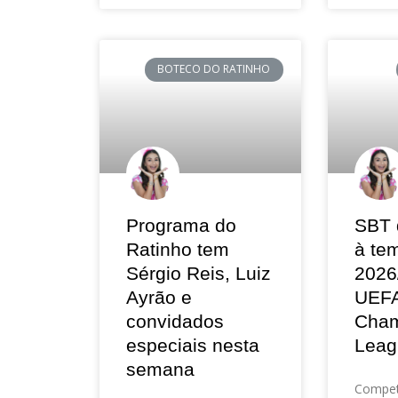
BOTECO DO RATINHO
Programa do
SBT 
Ratinho tem
à te
Sérgio Reis, Luiz
2026
Ayrão e
UEF
convidados
Cham
especiais nesta
Leag
semana
Compet