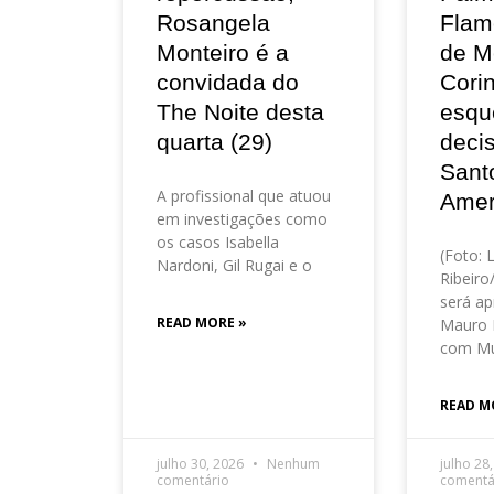
Rosangela
Flam
Monteiro é a
de M
convidada do
Corin
The Noite desta
esqu
quarta (29)
deci
Sant
A profissional que atuou
Amer
em investigações como
os casos Isabella
(Foto: 
Nardoni, Gil Rugai e o
Ribeir
será ap
READ MORE »
Mauro 
com Mu
READ M
julho 30, 2026
Nenhum
julho 28
comentário
comentá