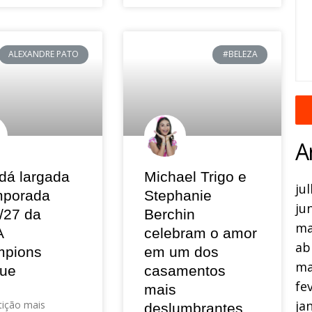
ALEXANDRE PATO
#BELEZA
A
dá largada
Michael Trigo e
ju
mporada
Stephanie
ju
/27 da
Berchin
ma
A
celebram o amor
ab
pions
em um dos
ma
ue
casamentos
fe
mais
ja
ição mais
deslumbrantes