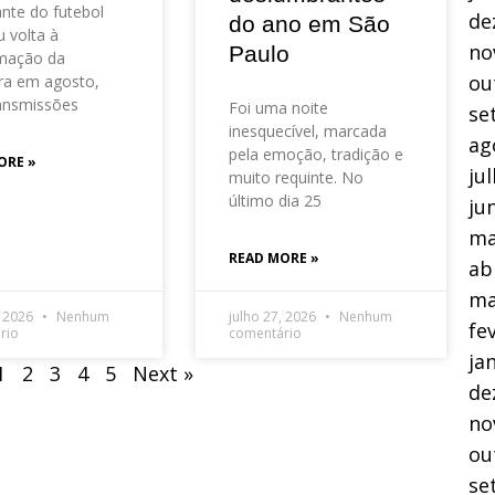
nte do futebol
de
do ano em São
 volta à
no
Paulo
mação da
ou
ra em agosto,
ansmissões
Foi uma noite
se
inesquecível, marcada
ag
pela emoção, tradição e
ORE »
ju
muito requinte. No
último dia 25
ju
ma
READ MORE »
ab
ma
, 2026
Nenhum
julho 27, 2026
Nenhum
fe
rio
comentário
ja
1
2
3
4
5
Next »
de
no
ou
se