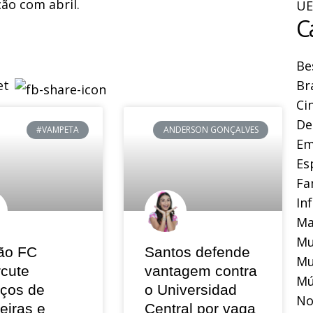
ão com abril.
UE
C
Be
Br
Ci
De
#VAMPETA
ANDERSON GONÇALVES
Em
Es
Fa
In
Ma
Mu
ão FC
Santos defende
Mu
rcute
vantagem contra
Mú
eços de
o Universidad
No
eiras e
Central por vaga