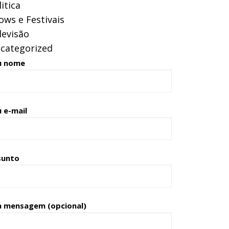
itica
ows e Festivais
levisão
categorized
u nome
 e-mail
sunto
a mensagem (opcional)