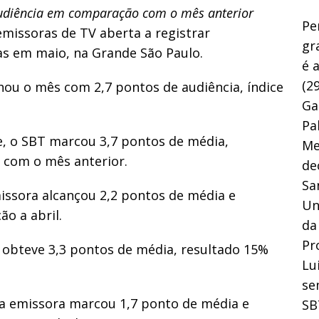
udiência em comparação com o mês anterior
Pe
 emissoras de TV aberta a registrar
gr
as em maio, na Grande São Paulo.
é 
(29
hou o mês com 2,7 pontos de audiência, índice
Ga
Pa
e, o SBT marcou 3,7 pontos de média,
Me
com o mês anterior.
de
Sa
missora alcançou 2,2 pontos de média e
Un
o a abril.
da
Pr
T obteve 3,3 pontos de média, resultado 15%
Lu
se
 a emissora marcou 1,7 ponto de média e
SB