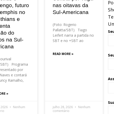
Pol
engo, futuro
nas oitavas da
Sh
emphis no
Sul-Americana
Te
thians e
Un
(Foto: Rogerio
enta
Pallatta/SBT) Tiago
Se
são do
Leifert narra a partida no
os na Sul-
SBT e no +SBT ao
icana
READ MORE »
Seu
Lourival
o/SBT) Programa
resentado por
Naves e contará
As
ricy Ramalho,
ORE »
Su
, 2026
Nenhum
julho 28, 2026
Nenhum
rio
comentário