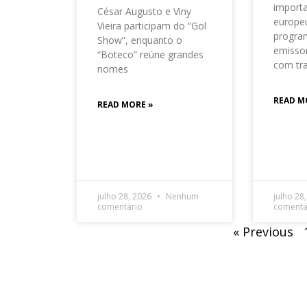
importa
César Augusto e Viny
europeu
Vieira participam do “Gol
progra
Show”, enquanto o
emisso
“Boteco” reúne grandes
com tr
nomes
READ M
READ MORE »
julho 28, 2026
Nenhum
julho 28
comentário
comentá
« Previous