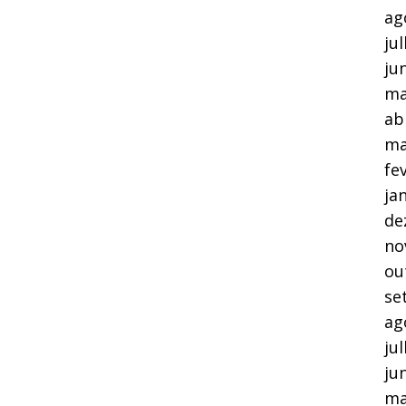
ag
ju
ju
ma
ab
ma
fe
ja
de
no
ou
se
ag
ju
ju
ma