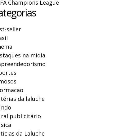
FA Champions League
ategorias
st-seller
asil
nema
staques na mídia
preendedorismo
portes
mosos
formacao
térias da laluche
ndo
ral publicitário
sica
ticias da Laluche