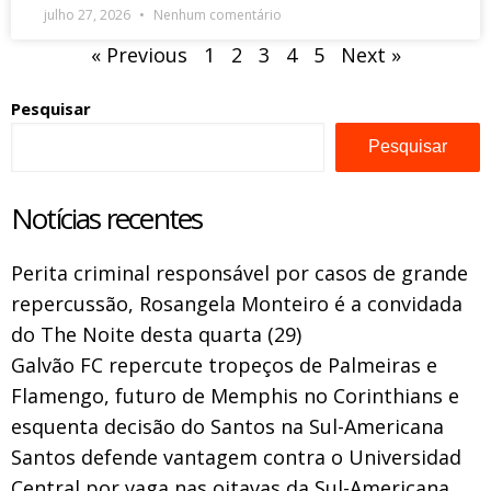
julho 27, 2026
Nenhum comentário
« Previous
1
2
3
4
5
Next »
Pesquisar
Pesquisar
Notícias recentes
Perita criminal responsável por casos de grande
repercussão, Rosangela Monteiro é a convidada
do The Noite desta quarta (29)
Galvão FC repercute tropeços de Palmeiras e
Flamengo, futuro de Memphis no Corinthians e
esquenta decisão do Santos na Sul-Americana
Santos defende vantagem contra o Universidad
Central por vaga nas oitavas da Sul-Americana